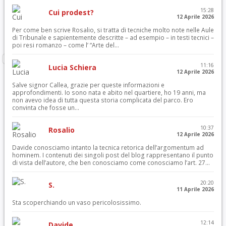
15:28
Cui prodest?
12 Aprile 2026
Per come ben scrive Rosalio, si tratta di tecniche molto note nelle Aule
di Tribunale e sapientemente descritte – ad esempio – in testi tecnici –
poi resi romanzo – come l’ “Arte del...
11:16
Lucia Schiera
12 Aprile 2026
Salve signor Callea, grazie per queste informazioni e
approfondimenti. Io sono nata e abito nel quartiere, ho 19 anni, ma
non avevo idea di tutta questa storia complicata del parco. Ero
convinta che fosse un...
10:37
Rosalio
12 Aprile 2026
Davide conosciamo intanto la tecnica retorica dell’argomentum ad
hominem. I contenuti dei singoli post del blog rappresentano il punto
di vista dell’autore, che ben conosciamo come conosciamo l’art. 27...
20:20
S.
11 Aprile 2026
Sta scoperchiando un vaso pericolosissimo.
12:14
Davide