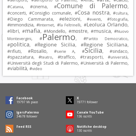
aeroporto di Palermo
Amat
Comune di Palermo
#
, #
cinema
, #
,
Catania
Cosa nostra
#
concerti
, #
Consiglio comunale
, #
, #
,
cultura
elezioni
Diego Cammarata
#
, #
, #
, #
,
eventi
fotografia
Leoluca Orlando
immondizia
#
, #
, #
, #
,
Internet
la Feltrinelli
mafia
musica
libri
mostre
#
, #
, #
Mondello
, #
, #
, #
Nuovo
Palermo
, #
, #
,
Montevergini
Partito Democratico
politica
Regione Sicilia
Regione Siciliana
#
, #
, #
,
Sicilia
Rosalio
rifiuti
#
, #
, #
, #
, #
sindaco
,
serie A
spazzatura
trasporti
#
, #
, #
traffico
, #
, #
,
teatro
università
Università degli Studi di Palermo
Università di Palermo
#
, #
,
viabilità
#
, #
video
Facebook
X
19797
Mi piace
19771
follower
IgersPalermo
Canale YouTube
34678
follower
136
iscritti
Feed RSS
Notifiche desktop
130
iscritti