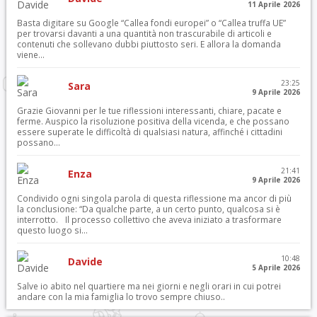
11 Aprile 2026
Basta digitare su Google “Callea fondi europei” o “Callea truffa UE”
per trovarsi davanti a una quantità non trascurabile di articoli e
contenuti che sollevano dubbi piuttosto seri. E allora la domanda
viene...
23:25
Sara
9 Aprile 2026
Grazie Giovanni per le tue riflessioni interessanti, chiare, pacate e
ferme. Auspico la risoluzione positiva della vicenda, e che possano
essere superate le difficoltà di qualsiasi natura, affinché i cittadini
possano...
21:41
Enza
9 Aprile 2026
Condivido ogni singola parola di questa riflessione ma ancor di più
la conclusione: “Da qualche parte, a un certo punto, qualcosa si è
interrotto. Il processo collettivo che aveva iniziato a trasformare
questo luogo si...
10:48
Davide
5 Aprile 2026
Salve io abito nel quartiere ma nei giorni e negli orari in cui potrei
andare con la mia famiglia lo trovo sempre chiuso..