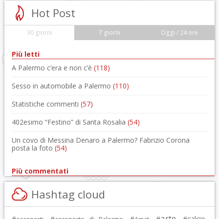
Hot Post
30 giorni
7 giorni
Oggi / 24 ore
Più letti
A Palermo c’era e non c’è
(118)
Sesso in automobile a Palermo
(110)
Statistiche commenti
(57)
402esimo “Festino” di Santa Rosalia
(54)
Un covo di Messina Denaro a Palermo? Fabrizio Corona
posta la foto
(54)
Più commentati
Hashtag cloud
arte
calcio
#
, #
, #
, #
, #
,
aeroporti