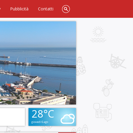
y
Pubblicità
Contatti
28°C
giovedì 6 ago