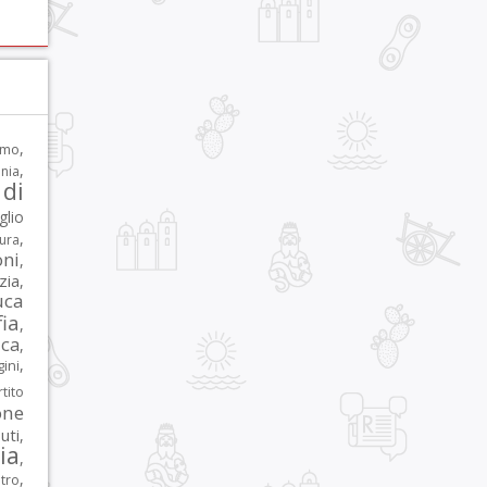
,
rmo
,
nia
di
glio
,
tura
oni
,
zia
,
uca
ia
,
ca
,
,
ni
tito
one
iuti
,
lia
,
,
tro