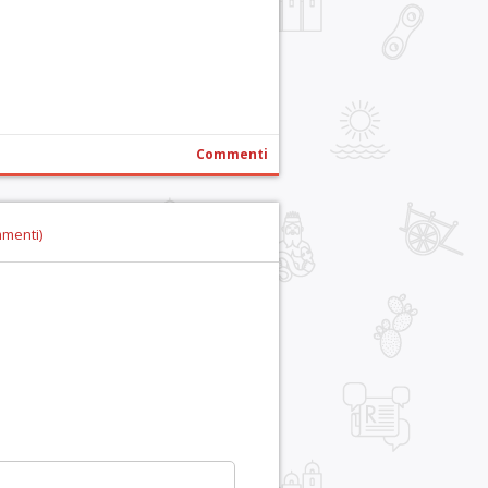
r
pp
gram
ail
Condividi
Commenti
mmenti)