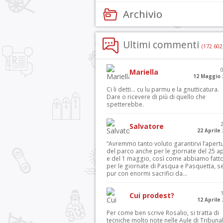
Archivio
Ultimi commenti
(172.602
Mariella
12 Maggio 
Ci li detti… cu lu parmu e la gnutticatura.
Dare o ricevere di più di quello che
spetterebbe.
Salvatore
22 Aprile
“Avremmo tanto voluto garantirvi l’apert
del parco anche per le giornate del 25 ap
e del 1 maggio, così come abbiamo fatt
per le giornate di Pasqua e Pasquetta, s
pur con enormi sacrifici da...
Cui prodest?
12 Aprile
Per come ben scrive Rosalio, si tratta di
tecniche molto note nelle Aule di Tribuna