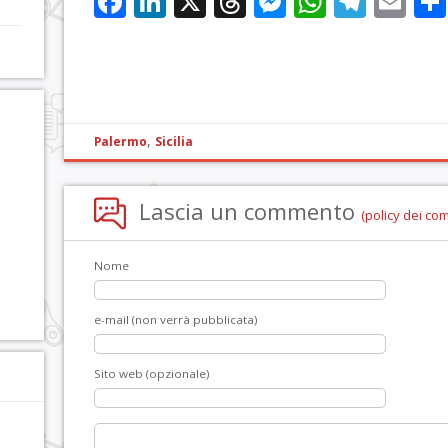
Facebook
LinkedIn
X
Threads
Messenge
WhatsA
Tele
Em
,
Palermo
Sicilia
Lascia un commento
(policy dei co
Nome
e-mail (non verrà pubblicata)
Sito web (opzionale)