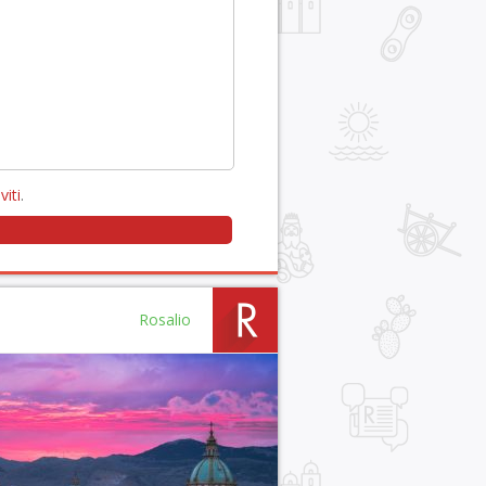
viti
.
Rosalio