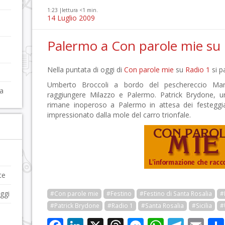
1:23 |
lettura <1 min.
14 Luglio 2009
Palermo a Con parole mie su 
Nella puntata di oggi di
Con parole mie
su
Radio 1
si p
Umberto Broccoli a bordo del peschereccio Mar
la
raggiungere Milazzo e Palermo. Patrick Brydone, 
rimane inoperoso a Palermo in attesa dei festeggi
impressionato dalla mole del carro trionfale.
te
eggi
#Con parole mie
#Festino
#Festino di Santa Rosalia
#
#Patrick Brydone
#Radio 1
#Santa Rosalia
#Sicilia
#