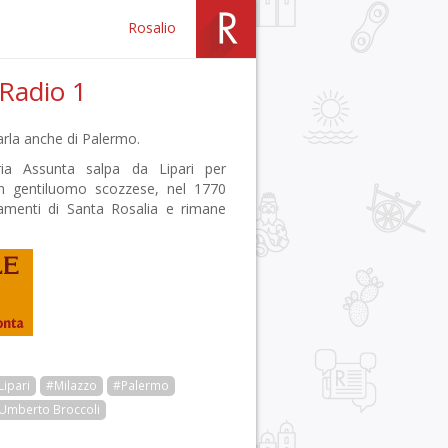
Rosalio
Radio 1
arla anche di Palermo.
ia Assunta salpa da Lipari per
un gentiluomo scozzese, nel 1770
amenti di Santa Rosalia e rimane
Lipari
#Milazzo
#Palermo
Umberto Broccoli