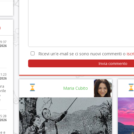
)
09:37
2026
Ricevi un'e-mail se ci sono nuovi commenti o
iscri
21:23
 2026
ura
Maria Cubito
rile
o
e
15:28
 2026
le e