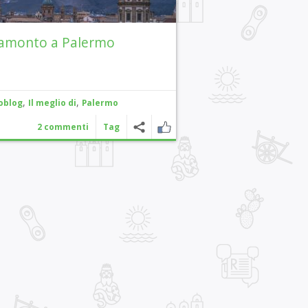
amonto a Palermo
,
,
oblog
Il meglio di
Palermo
2 commenti
Tag