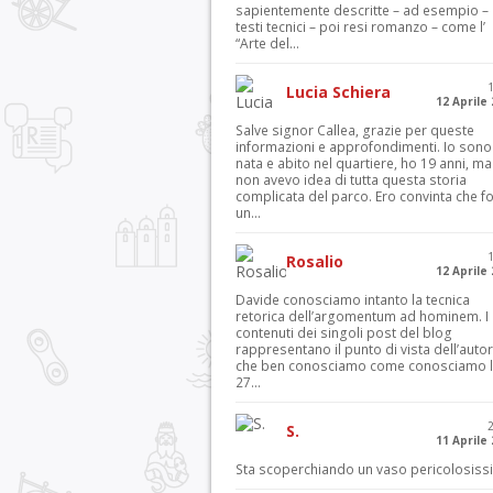
sapientemente descritte – ad esempio – 
testi tecnici – poi resi romanzo – come l’
“Arte del...
Lucia Schiera
12 Aprile
Salve signor Callea, grazie per queste
informazioni e approfondimenti. Io sono
nata e abito nel quartiere, ho 19 anni, ma
non avevo idea di tutta questa storia
complicata del parco. Ero convinta che f
un...
Rosalio
12 Aprile
Davide conosciamo intanto la tecnica
retorica dell’argomentum ad hominem. I
contenuti dei singoli post del blog
rappresentano il punto di vista dell’autor
che ben conosciamo come conosciamo l’
27...
S.
11 Aprile
Sta scoperchiando un vaso pericolosiss