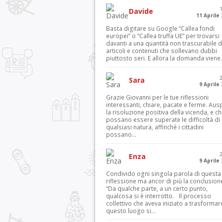
Davide
11 Aprile
Basta digitare su Google “Callea fondi
europei” o “Callea truffa UE” per trovarsi
davanti a una quantità non trascurabile d
articoli e contenuti che sollevano dubbi
piuttosto seri. E allora la domanda viene.
Sara
9 Aprile
Grazie Giovanni per le tue riflessioni
interessanti, chiare, pacate e ferme. Aus
la risoluzione positiva della vicenda, e c
possano essere superate le difficoltà di
qualsiasi natura, affinché i cittadini
possano...
Enza
9 Aprile
Condivido ogni singola parola di questa
riflessione ma ancor di più la conclusion
“Da qualche parte, a un certo punto,
qualcosa si è interrotto. Il processo
collettivo che aveva iniziato a trasformar
questo luogo si...