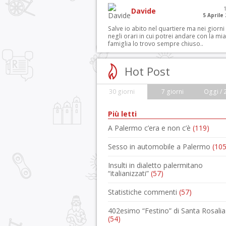
Davide
5 Aprile
Salve io abito nel quartiere ma nei giorni
negli orari in cui potrei andare con la mia
famiglia lo trovo sempre chiuso..
Hot Post
30 giorni
7 giorni
Oggi / 
Più letti
A Palermo c’era e non c’è
(119)
Sesso in automobile a Palermo
(105
Insulti in dialetto palermitano
“italianizzati”
(57)
Statistiche commenti
(57)
402esimo “Festino” di Santa Rosalia
(54)