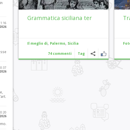
in
Grammatica siciliana ter
Tr
11:16
 2026
,
,
Il meglio di
Palermo
Sicilia
Fot
osse
74 commenti
Tag
10:37
 2026
e,
art.
20:20
 2026
imo.