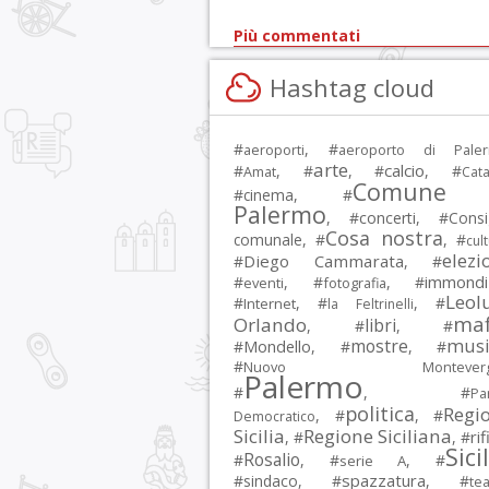
Più commentati
Hashtag cloud
#
, #
aeroporti
aeroporto di Pale
arte
calcio
#
, #
, #
, #
Amat
Cata
Comune 
#
cinema
, #
Palermo
, #
concerti
, #
Consi
Cosa nostra
comunale
, #
, #
cul
elezi
Diego Cammarata
#
, #
immondi
#
, #
, #
eventi
fotografia
Leol
#
, #
, #
Internet
la Feltrinelli
maf
Orlando
libri
, #
, #
musi
mostre
#
Mondello
, #
, #
#
Nuovo Montevergi
Palermo
#
, #
Par
politica
Regi
, #
, #
Democratico
Sicilia
Regione Siciliana
rif
, #
, #
Sici
Rosalio
#
, #
, #
serie A
spazzatura
#
sindaco
, #
, #
tea