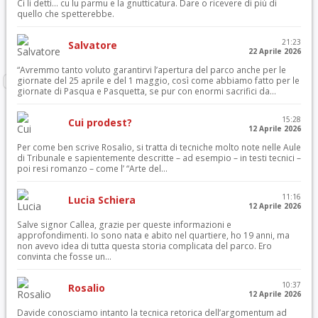
Ci li detti… cu lu parmu e la gnutticatura. Dare o ricevere di più di
quello che spetterebbe.
21:23
Salvatore
22 Aprile 2026
“Avremmo tanto voluto garantirvi l’apertura del parco anche per le
giornate del 25 aprile e del 1 maggio, così come abbiamo fatto per le
giornate di Pasqua e Pasquetta, se pur con enormi sacrifici da...
15:28
Cui prodest?
12 Aprile 2026
Per come ben scrive Rosalio, si tratta di tecniche molto note nelle Aule
di Tribunale e sapientemente descritte – ad esempio – in testi tecnici –
poi resi romanzo – come l’ “Arte del...
11:16
Lucia Schiera
12 Aprile 2026
Salve signor Callea, grazie per queste informazioni e
approfondimenti. Io sono nata e abito nel quartiere, ho 19 anni, ma
non avevo idea di tutta questa storia complicata del parco. Ero
convinta che fosse un...
10:37
Rosalio
12 Aprile 2026
Davide conosciamo intanto la tecnica retorica dell’argomentum ad