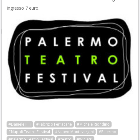
Ingresso 7 euro.
#Daniele Pilli
#Fabrizio Ferracane
#Michele Riondino
#Napoli Teatro Festival
#Nuovo Montevergini
#Palermo
#Palermo Teatro Festival
#teatro
#W niatri