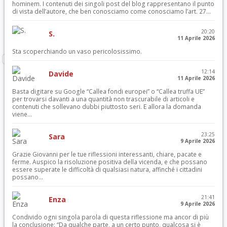
hominem. I contenuti dei singoli post del blog rappresentano il punto
di vista dell’autore, che ben conosciamo come conosciamo l’art. 27...
20:20
S.
11 Aprile 2026
Sta scoperchiando un vaso pericolosissimo.
12:14
Davide
11 Aprile 2026
Basta digitare su Google “Callea fondi europei” o “Callea truffa UE”
per trovarsi davanti a una quantità non trascurabile di articoli e
contenuti che sollevano dubbi piuttosto seri. E allora la domanda
viene...
23:25
Sara
9 Aprile 2026
Grazie Giovanni per le tue riflessioni interessanti, chiare, pacate e
ferme. Auspico la risoluzione positiva della vicenda, e che possano
essere superate le difficoltà di qualsiasi natura, affinché i cittadini
possano...
21:41
Enza
9 Aprile 2026
Condivido ogni singola parola di questa riflessione ma ancor di più
la conclusione: “Da qualche parte, a un certo punto, qualcosa si è