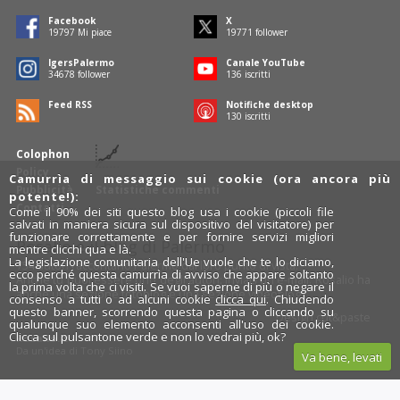
Facebook
X
19797
Mi piace
19771
follower
IgersPalermo
Canale YouTube
34678
follower
136
iscritti
Feed RSS
Notifiche desktop
130
iscritti
Colophon
Policy
Camurrìa di messaggio sui cookie (ora ancora più
Pubblicità
Statistiche commenti
potente!):
Contatti
Come il 90% dei siti questo blog usa i cookie (piccoli file
salvati in maniera sicura sul dispositivo del visitatore) per
funzionare correttamente e per fornire servizi migliori
Rosalio è il blog di Palermo
mentre clicchi qua e là.
La legislazione comunitaria dell'Ue vuole che te lo diciamo,
754 autori
raccontano Palermo dal loro punto di vista.
ecco perché questa camurrìa di avviso che appare soltanto
Anche tu puoi essere uno degli autori: inviaci un'
e-mail
. Rosalio ha
la prima volta che ci visiti. Se vuoi saperne di più o negare il
anche una sezione
fotoblog
e una sezione
videoblog
.
consenso a tutti o ad alcuni cookie
clicca qui
. Chiudendo
questo banner, scorrendo questa pagina o cliccando su
Design
cut&paste
qualunque suo elemento acconsenti all'uso dei cookie.
Clicca sul pulsantone verde e non lo vedrai più, ok?
Rosalio.it
Da un'idea di
Tony Siino
Va bene, levati
Segui Rosalio su
facebook
,
X
e
Instagram
x