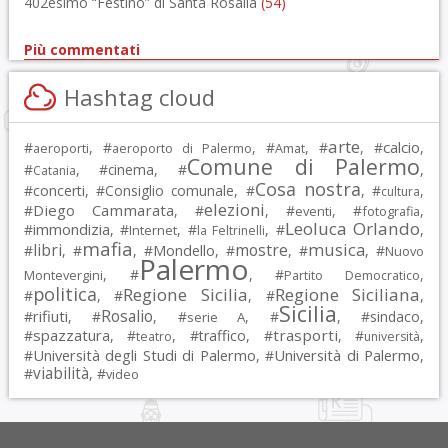
402esimo “Festino” di Santa Rosalia
(54)
Più commentati
Hashtag cloud
arte
calcio
#
, #
, #
, #
, #
,
aeroporti
aeroporto di Palermo
Amat
Comune di Palermo
#
, #
cinema
, #
,
Catania
Cosa nostra
#
concerti
, #
Consiglio comunale
, #
, #
,
cultura
elezioni
Diego Cammarata
#
, #
, #
, #
,
eventi
fotografia
Leoluca Orlando
immondizia
#
, #
, #
, #
,
Internet
la Feltrinelli
mafia
musica
libri
mostre
#
, #
, #
Mondello
, #
, #
, #
Nuovo
Palermo
, #
, #
,
Montevergini
Partito Democratico
politica
Regione Sicilia
Regione Siciliana
#
, #
, #
,
Sicilia
Rosalio
rifiuti
#
, #
, #
, #
, #
sindaco
,
serie A
spazzatura
trasporti
#
, #
, #
traffico
, #
, #
,
teatro
università
Università degli Studi di Palermo
Università di Palermo
#
, #
,
viabilità
#
, #
video