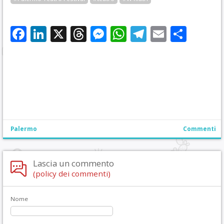
Facebook
LinkedIn
X
Threads
Messenger
WhatsApp
Telegram
Email
Cond
Palermo
Commenti
Lascia un commento
(policy dei commenti)
Nome