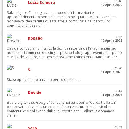
11:16
Lucia Schiera
12 Aprile 2026
Salve signor Callea, grazie per queste informazioni e
approfondimenti. Io sono nata e abito nel quartiere, ho 19 anni, ma
non avevo idea di tutta questa storia complicata del parco. Ero
convinta che fosse un...
10:37
Rosalio
12 Aprile 2026
Davide conosciamo intanto la tecnica retorica dell’argomentum ad
hominem. I contenuti dei singoli post del blog rappresentano il punto
di vista dell’autore, che ben conosciamo come conosciamo l’art. 27...
20:20
S.
11 Aprile 2026
Sta scoperchiando un vaso pericolosissimo.
12:14
Davide
11 Aprile 2026
Basta digitare su Google “Callea fondi europei” o “Callea truffa UE”
per trovarsi davanti a una quantità non trascurabile di articoli e
contenuti che sollevano dubbi piuttosto seri. E allora la domanda
viene...
23:25
Sara