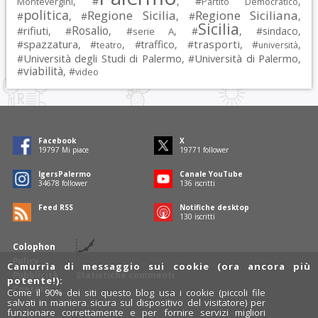
, #
, #
,
Montevergini
Partito Democratico
politica
Regione Sicilia
Regione Siciliana
#
, #
, #
,
Sicilia
Rosalio
rifiuti
#
, #
, #
, #
, #
sindaco
,
serie A
spazzatura
trasporti
#
, #
, #
traffico
, #
, #
,
teatro
università
Università degli Studi di Palermo
Università di Palermo
#
, #
,
viabilità
#
, #
video
Facebook
X
19797
Mi piace
19771
follower
IgersPalermo
Canale YouTube
34678
follower
136
iscritti
Feed RSS
Notifiche desktop
130
iscritti
Colophon
Policy
Camurrìa di messaggio sui cookie (ora ancora più
Pubblicità
Statistiche commenti
potente!):
Contatti
Come il 90% dei siti questo blog usa i cookie (piccoli file
salvati in maniera sicura sul dispositivo del visitatore) per
funzionare correttamente e per fornire servizi migliori