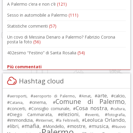
A Palermo c’era e non c’è
(121)
Sesso in automobile a Palermo
(111)
Statistiche commenti
(57)
Un covo di Messina Denaro a Palermo? Fabrizio Corona
posta la foto
(56)
402esimo “Festino” di Santa Rosalia
(54)
Più commentati
Hashtag cloud
arte
calcio
#
, #
, #
, #
, #
,
aeroporti
aeroporto di Palermo
Amat
Comune di Palermo
#
, #
cinema
, #
,
Catania
Cosa nostra
#
concerti
, #
Consiglio comunale
, #
, #
,
cultura
elezioni
Diego Cammarata
#
, #
, #
, #
,
eventi
fotografia
Leoluca Orlando
immondizia
#
, #
, #
, #
,
Internet
la Feltrinelli
mafia
musica
libri
mostre
#
, #
, #
Mondello
, #
, #
, #
Nuovo
Palermo