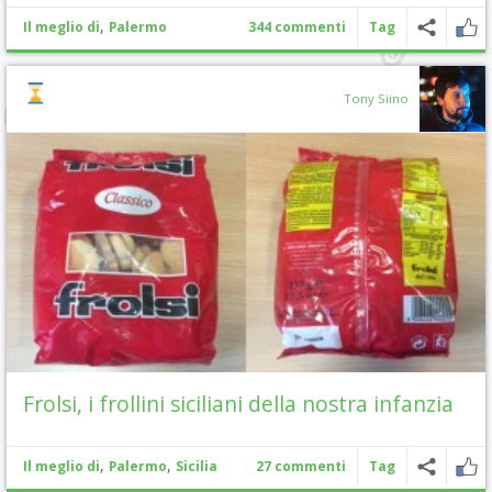
,
Il meglio di
Palermo
344 commenti
Tag
Tony Siino
Frolsi, i frollini siciliani della nostra infanzia
,
,
Il meglio di
Palermo
Sicilia
27 commenti
Tag