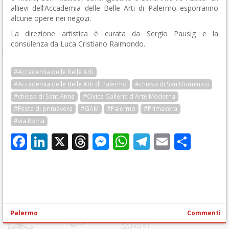
allievi dell’Accademia delle Belle Arti di Palermo esporranno
alcune opere nei negozi.
La direzione artistica è curata da Sergio Pausig e la
consulenza da Luca Cristiano Raimondo.
#Accademia delle Belle Arti
#Accademia delle Belle Arti di Palermo
#chiesa di San Domenico
#chiesa di Sant'Anna
#Civica Galleria d'Arte Moderna
#Festa di primavera
#GAM
#Palermo
#Primavera
#via Roma
Facebook
LinkedIn
X
Threads
Messenger
WhatsApp
Telegram
Email
Cond
Palermo
Commenti