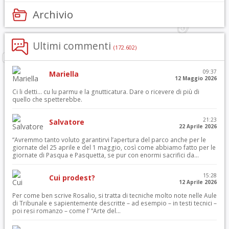
Archivio
Ultimi commenti
(172.602)
09:37
Mariella
12 Maggio 2026
Ci li detti… cu lu parmu e la gnutticatura. Dare o ricevere di più di
quello che spetterebbe.
21:23
Salvatore
22 Aprile 2026
“Avremmo tanto voluto garantirvi l’apertura del parco anche per le
giornate del 25 aprile e del 1 maggio, così come abbiamo fatto per le
giornate di Pasqua e Pasquetta, se pur con enormi sacrifici da...
15:28
Cui prodest?
12 Aprile 2026
Per come ben scrive Rosalio, si tratta di tecniche molto note nelle Aule
di Tribunale e sapientemente descritte – ad esempio – in testi tecnici –
poi resi romanzo – come l’ “Arte del...