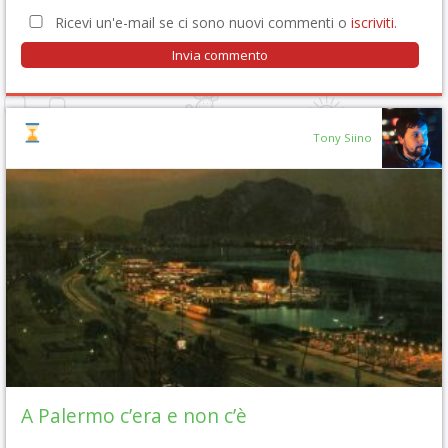
Ricevi un'e-mail se ci sono nuovi commenti o
iscriviti
.
Tony Siino
A Palermo c’era e non c’è