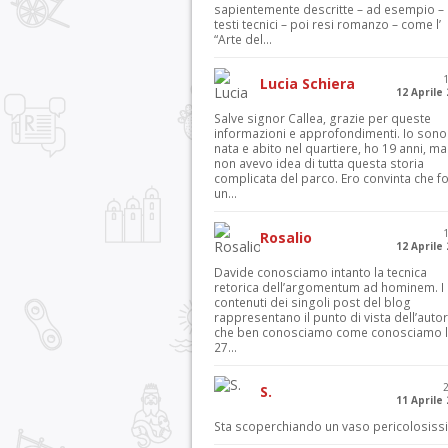
sapientemente descritte – ad esempio – 
testi tecnici – poi resi romanzo – come l’
“Arte del...
Lucia Schiera
12 Aprile
Salve signor Callea, grazie per queste
informazioni e approfondimenti. Io sono
nata e abito nel quartiere, ho 19 anni, ma
non avevo idea di tutta questa storia
complicata del parco. Ero convinta che f
un...
Rosalio
12 Aprile
Davide conosciamo intanto la tecnica
retorica dell’argomentum ad hominem. I
contenuti dei singoli post del blog
rappresentano il punto di vista dell’autor
che ben conosciamo come conosciamo l’
27...
S.
11 Aprile
Sta scoperchiando un vaso pericolosiss