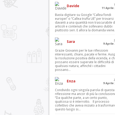
Davide
11 Aprile
Basta digitare su Google “Callea fondi
europei” o “Callea truffa UE” per trovarsi
davanti a una quantità non trascurabile d
articoli e contenuti che sollevano dubbi
piuttosto seri. E allora la domanda viene.
Sara
9 Aprile
Grazie Giovanni per le tue riflessioni
interessanti, chiare, pacate e ferme. Aus
la risoluzione positiva della vicenda, e c
possano essere superate le difficoltà di
qualsiasi natura, affinché i cittadini
possano...
Enza
9 Aprile
Condivido ogni singola parola di questa
riflessione ma ancor di più la conclusion
“Da qualche parte, a un certo punto,
qualcosa si è interrotto. Il processo
collettivo che aveva iniziato a trasformar
questo luogo si...