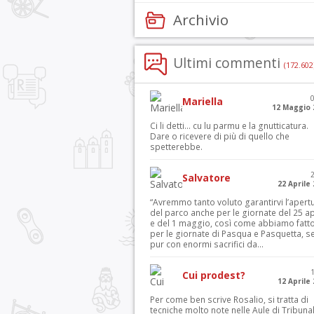
Archivio
Ultimi commenti
(172.602
Mariella
12 Maggio 
Ci li detti… cu lu parmu e la gnutticatura.
Dare o ricevere di più di quello che
spetterebbe.
Salvatore
22 Aprile
“Avremmo tanto voluto garantirvi l’apert
del parco anche per le giornate del 25 ap
e del 1 maggio, così come abbiamo fatt
per le giornate di Pasqua e Pasquetta, s
pur con enormi sacrifici da...
Cui prodest?
12 Aprile
Per come ben scrive Rosalio, si tratta di
tecniche molto note nelle Aule di Tribuna