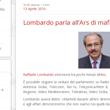
o
16:30 |
lettura ~
2
min.
13 Aprile 2010
fia
Lombardo parla all’Ars di mafi
o
Raffaele Lombardo
interverrà tra pochi minuti all’
Ars
.
È possibile seguire la seduta del parlamento su Radio
Antenna Sicilia, Telecolor, Rei tv, Telejonica/Rete 8
o a
Regione, Video Mediterraneo, Teleakras, Video Sicilia,
Lombardo aveva detto: «Martedì davanti all’Ars diremo c
e agli affari: dimostreremo che non siamo noi quelli da