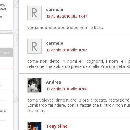
10:48
 2026
carmelo
 e
13 Aprile 2010 alle 17:47
vogliamoooooooooooooo nomi e basta
carmelo
13 Aprile 2010 alle 18:02
24 ore
come non detto: “I nomi e i cognomi, i nomi e i 
relazione che abbiamo presentato alla Procura della R
Andrea
)
13 Aprile 2010 alle 18:06
come volevasi dimostrare, 3 ore di teatro, recitazione d
Lombardo fai ridere, con la faccia che ti ritrovi non riu
foto
ora né mai
Tony Siino