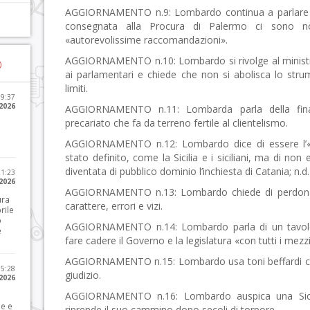
AGGIORNAMENTO n.9: Lombardo continua a parlare di r
consegnata alla Procura di Palermo ci sono n
«autorevolissime raccomandazioni».
AGGIORNAMENTO n.10: Lombardo si rivolge al ministro
)
ai parlamentari e chiede che non si abolisca lo strum
limiti.
09:37
2026
AGGIORNAMENTO n.11: Lombarda parla della finan
precariato che fa da terreno fertile al clientelismo.
AGGIORNAMENTO n.12: Lombardo dice di essere l’«u
stato definito, come la Sicilia e i siciliani, ma di non
diventata di pubblico dominio l’inchiesta di Catania; n.d.
21:23
 2026
AGGIORNAMENTO n.13: Lombardo chiede di perdona
ura
carattere, errori e vizi.
rile
o
AGGIORNAMENTO n.14: Lombardo parla di un tavolo 
e
fare cadere il Governo e la legislatura «con tutti i mezzi
AGGIORNAMENTO n.15: Lombardo usa toni beffardi con 
15:28
giudizio.
 2026
AGGIORNAMENTO n.16: Lombardo auspica una Sicili
le e
riprende il suo cammino dopo secoli di torpore.