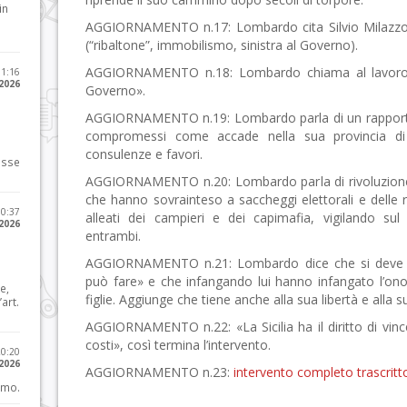
in
AGGIORNAMENTO n.17: Lombardo cita Silvio Milazzo e
(“ribaltone”, immobilismo, sinistra al Governo).
AGGIORNAMENTO n.18: Lombardo chiama al lavoro i 
11:16
 2026
Governo».
AGGIORNAMENTO n.19: Lombardo parla di un rapporto l
compromessi come accade nella sua provincia di
consulenze e favori.
osse
AGGIORNAMENTO n.20: Lombardo parla di rivoluzione e 
che hanno sovrainteso a saccheggi elettorali e delle r
10:37
alleati dei campieri e dei capimafia, vigilando su
 2026
entrambi.
AGGIORNAMENTO n.21: Lombardo dice che si deve co
può fare» e che infangando lui hanno infangato l’onore
e,
figlie. Aggiunge che tiene anche alla sua libertà e alla su
art.
AGGIORNAMENTO n.22: «La Sicilia ha il diritto di vince
costi», così termina l’intervento.
20:20
 2026
AGGIORNAMENTO n.23:
intervento completo trascritto
imo.