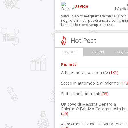
Davide
5 Aprile
Salve io abito nel quartiere ma nei giorni
negli orari in cui potrei andare con la mia
famiglia lo trovo sempre chiuso..
Hot Post
30 giorni
7 giorni
Oggi / 
Più letti
A Palermo c’era e non c’è
(131)
Sesso in automobile a Palermo
(113
Statistiche commenti
(58)
Un covo di Messina Denaro a
Palermo? Fabrizio Corona posta la 
(56)
402esimo “Festino” di Santa Rosalia