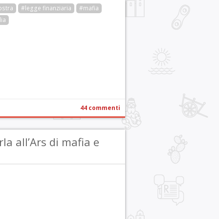
ostra
#legge finanziaria
#mafia
lia
r
pp
gram
ail
Condividi
44 commenti
a all’Ars di mafia e