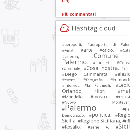
(54)
Più commentati
Hashtag cloud
#
, #
aeroporti
aeroporto di Pale
arte
calcio
#
, #
, #
, #
Amat
Cata
Comune 
#
cinema
, #
Palermo
, #
concerti
, #
Consi
Cosa nostra
comunale
, #
, #
cul
elezi
Diego Cammarata
#
, #
immondi
#
, #
, #
eventi
fotografia
Leol
#
, #
, #
Internet
la Feltrinelli
maf
Orlando
libri
, #
, #
musi
mostre
#
Mondello
, #
, #
#
Nuovo Montevergi
Palermo
#
, #
Par
politica
Regi
, #
, #
Democratico
Sicilia
Regione Siciliana
rif
, #
, #
Sici
Rosalio
#
, #
, #
serie A