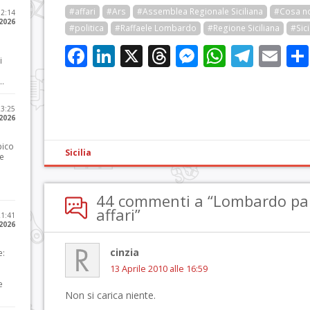
#affari
#Ars
#Assemblea Regionale Siciliana
#Cosa n
12:14
 2026
#politica
#Raffaele Lombardo
#Regione Siciliana
#Sici
Facebook
LinkedIn
X
Threads
Messenge
WhatsA
Tele
Em
i
..
23:25
 2026
pico
Sicilia
he
44 commenti a “Lombardo parl
affari”
21:41
 2026
cinzia
e:
13 Aprile 2010 alle 16:59
e
Non si carica niente.