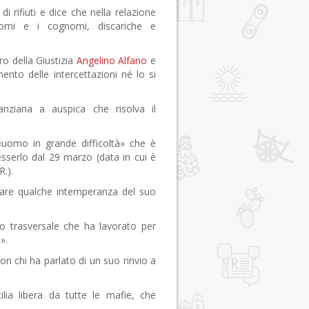
ifiuti e dice che nella relazione
omi e i cognomi, discariche e
 della Giustizia
Angelino Alfano
e
ento delle intercettazioni né lo si
ziaria a auspica che risolva il
omo in grande difficoltà» che è
 esserlo dal 29 marzo (data in cui è
R.).
re qualche intemperanza del suo
trasversale che ha lavorato per
».
chi ha parlato di un suo rinvio a
a libera da tutte le mafie, che