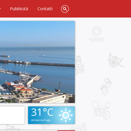
y
Pubblicità
Contatti
31°C
domenica 9 ago