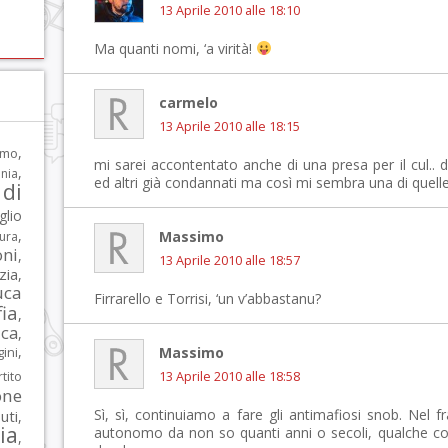
13 Aprile 2010 alle 18:10
Ma quanti nomi, ‘a virità!
carmelo
13 Aprile 2010 alle 18:15
,
rmo
mi sarei accontentato anche di una presa per il cul..
,
nia
ed altri già condannati ma così mi sembra una di quell
di
glio
,
Massimo
tura
oni
,
13 Aprile 2010 alle 18:57
zia
,
uca
Firrarello e Torrisi, ‘un v’abbastanu?
ia
,
ca
,
,
ni
Massimo
tito
13 Aprile 2010 alle 18:58
one
Sì, sì, continuiamo a fare gli antimafiosi snob. Nel 
iuti
,
lia
autonomo da non so quanti anni o secoli, qualche colp
,