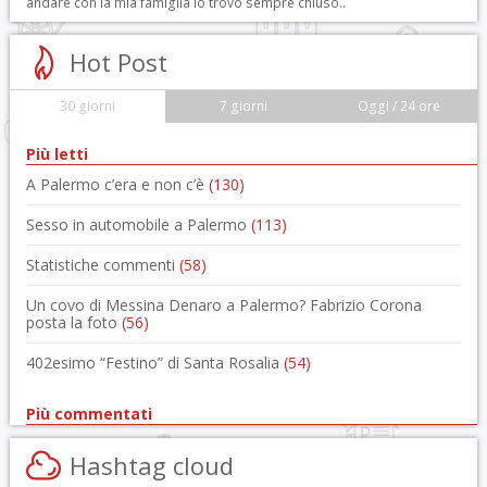
andare con la mia famiglia lo trovo sempre chiuso..
Hot Post
30 giorni
7 giorni
Oggi / 24 ore
Più letti
A Palermo c’era e non c’è
(130)
Sesso in automobile a Palermo
(113)
Statistiche commenti
(58)
Un covo di Messina Denaro a Palermo? Fabrizio Corona
posta la foto
(56)
402esimo “Festino” di Santa Rosalia
(54)
Più commentati
Hashtag cloud