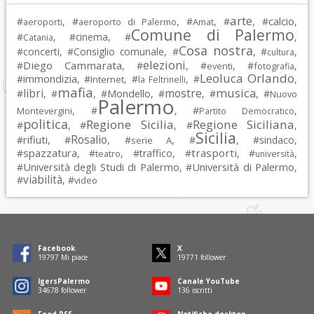
arte
calcio
#
, #
, #
, #
, #
,
aeroporti
aeroporto di Palermo
Amat
Comune di Palermo
#
, #
cinema
, #
,
Catania
Cosa nostra
#
concerti
, #
Consiglio comunale
, #
, #
,
cultura
elezioni
Diego Cammarata
#
, #
, #
, #
,
eventi
fotografia
Leoluca Orlando
immondizia
#
, #
, #
, #
,
Internet
la Feltrinelli
mafia
musica
libri
mostre
#
, #
, #
Mondello
, #
, #
, #
Nuovo
Palermo
, #
, #
,
Montevergini
Partito Democratico
politica
Regione Sicilia
Regione Siciliana
#
, #
, #
,
Sicilia
Rosalio
rifiuti
#
, #
, #
, #
, #
sindaco
,
serie A
spazzatura
trasporti
#
, #
, #
traffico
, #
, #
,
teatro
università
Università degli Studi di Palermo
Università di Palermo
#
, #
,
viabilità
#
, #
video
Facebook
X
19797
Mi piace
19771
follower
IgersPalermo
Canale YouTube
34678
follower
136
iscritti