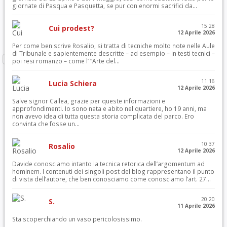
giornate di Pasqua e Pasquetta, se pur con enormi sacrifici da...
15:28
Cui prodest?
12 Aprile 2026
Per come ben scrive Rosalio, si tratta di tecniche molto note nelle Aule
di Tribunale e sapientemente descritte – ad esempio – in testi tecnici –
poi resi romanzo – come l’ “Arte del...
11:16
Lucia Schiera
12 Aprile 2026
Salve signor Callea, grazie per queste informazioni e
approfondimenti. Io sono nata e abito nel quartiere, ho 19 anni, ma
non avevo idea di tutta questa storia complicata del parco. Ero
convinta che fosse un...
10:37
Rosalio
12 Aprile 2026
Davide conosciamo intanto la tecnica retorica dell’argomentum ad
hominem. I contenuti dei singoli post del blog rappresentano il punto
di vista dell’autore, che ben conosciamo come conosciamo l’art. 27...
20:20
S.
11 Aprile 2026
Sta scoperchiando un vaso pericolosissimo.