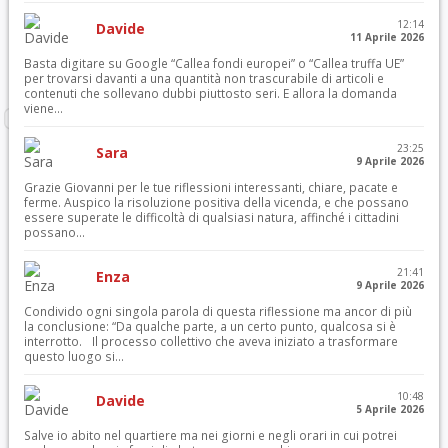
12:14
Davide
11 Aprile 2026
Basta digitare su Google “Callea fondi europei” o “Callea truffa UE”
per trovarsi davanti a una quantità non trascurabile di articoli e
contenuti che sollevano dubbi piuttosto seri. E allora la domanda
viene...
23:25
Sara
9 Aprile 2026
Grazie Giovanni per le tue riflessioni interessanti, chiare, pacate e
ferme. Auspico la risoluzione positiva della vicenda, e che possano
essere superate le difficoltà di qualsiasi natura, affinché i cittadini
possano...
21:41
Enza
9 Aprile 2026
Condivido ogni singola parola di questa riflessione ma ancor di più
la conclusione: “Da qualche parte, a un certo punto, qualcosa si è
interrotto. Il processo collettivo che aveva iniziato a trasformare
questo luogo si...
10:48
Davide
5 Aprile 2026
Salve io abito nel quartiere ma nei giorni e negli orari in cui potrei