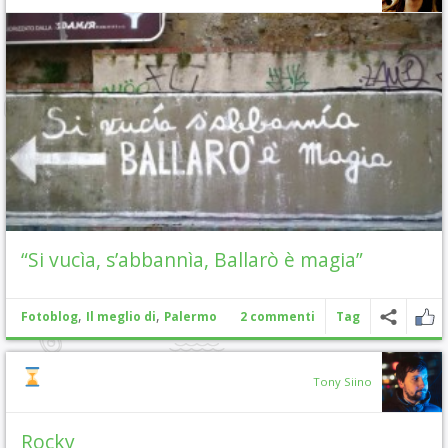
“Si vucìa, s’abbannìa, Ballarò è magia”
,
,
Fotoblog
Il meglio di
Palermo
2 commenti
Tag
Tony Siino
Rocky