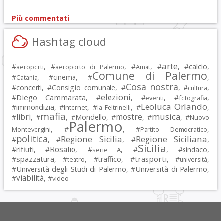
Più commentati
Hashtag cloud
arte
calcio
#
, #
, #
, #
, #
,
aeroporti
aeroporto di Palermo
Amat
Comune di Palermo
#
, #
cinema
, #
,
Catania
Cosa nostra
#
concerti
, #
Consiglio comunale
, #
, #
,
cultura
elezioni
Diego Cammarata
#
, #
, #
, #
,
eventi
fotografia
Leoluca Orlando
immondizia
#
, #
, #
, #
,
Internet
la Feltrinelli
mafia
musica
libri
mostre
#
, #
, #
Mondello
, #
, #
, #
Nuovo
Palermo
, #
, #
,
Montevergini
Partito Democratico
politica
Regione Sicilia
Regione Siciliana
#
, #
, #
,
Sicilia
Rosalio
rifiuti
#
, #
, #
, #
, #
sindaco
,
serie A
spazzatura
trasporti
#
, #
, #
traffico
, #
, #
,
teatro
università
Università degli Studi di Palermo
Università di Palermo
#
, #
,
viabilità
#
, #
video