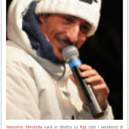
Massimo Minutella
sarà in diretta su
Rgs
tutti i weekend di