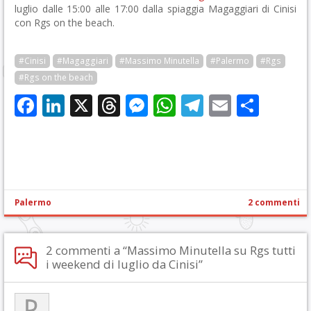
luglio dalle 15:00 alle 17:00 dalla spiaggia Magaggiari di Cinisi
con Rgs on the beach.
#Cinisi
#Magaggiari
#Massimo Minutella
#Palermo
#Rgs
#Rgs on the beach
Facebook
LinkedIn
X
Threads
Messenger
WhatsApp
Telegram
Email
Cond
Palermo
2 commenti
2 commenti a “Massimo Minutella su Rgs tutti
i weekend di luglio da Cinisi”