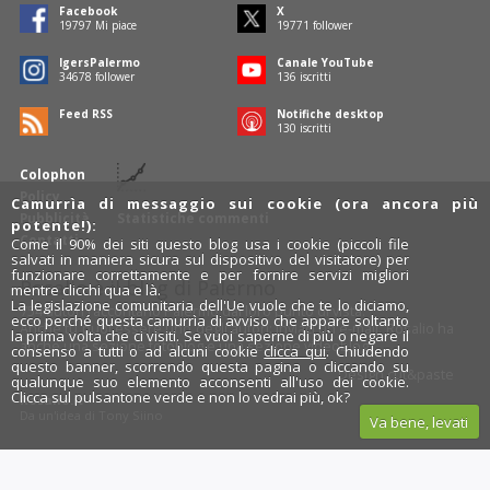
Facebook
X
19797
Mi piace
19771
follower
IgersPalermo
Canale YouTube
34678
follower
136
iscritti
Feed RSS
Notifiche desktop
130
iscritti
Colophon
Policy
Camurrìa di messaggio sui cookie (ora ancora più
Pubblicità
Statistiche commenti
potente!):
Contatti
Come il 90% dei siti questo blog usa i cookie (piccoli file
salvati in maniera sicura sul dispositivo del visitatore) per
funzionare correttamente e per fornire servizi migliori
Rosalio è il blog di Palermo
mentre clicchi qua e là.
La legislazione comunitaria dell'Ue vuole che te lo diciamo,
754 autori
raccontano Palermo dal loro punto di vista.
ecco perché questa camurrìa di avviso che appare soltanto
Anche tu puoi essere uno degli autori: inviaci un'
e-mail
. Rosalio ha
la prima volta che ci visiti. Se vuoi saperne di più o negare il
anche una sezione
fotoblog
e una sezione
videoblog
.
consenso a tutti o ad alcuni cookie
clicca qui
. Chiudendo
questo banner, scorrendo questa pagina o cliccando su
Design
cut&paste
qualunque suo elemento acconsenti all'uso dei cookie.
Clicca sul pulsantone verde e non lo vedrai più, ok?
Rosalio.it
Da un'idea di
Tony Siino
Va bene, levati
Segui Rosalio su
facebook
,
X
e
Instagram
x