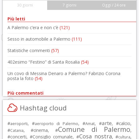
30 giorni
7 giorni
Oggi / 24 ore
Più letti
A Palermo c’era e non c’è
(121)
Sesso in automobile a Palermo
(111)
Statistiche commenti
(57)
402esimo “Festino” di Santa Rosalia
(54)
Un covo di Messina Denaro a Palermo? Fabrizio Corona
posta la foto
(54)
Più commentati
Hashtag cloud
arte
calcio
#
, #
, #
, #
, #
,
aeroporti
aeroporto di Palermo
Amat
Comune di Palermo
#
, #
cinema
, #
,
Catania
Cosa nostra
#
concerti
, #
Consiglio comunale
, #
, #
,
cultura