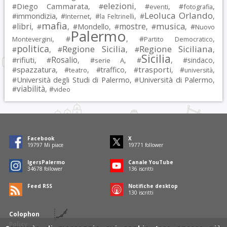
elezioni
Diego Cammarata
#
, #
, #
, #
,
eventi
fotografia
Leoluca Orlando
immondizia
#
, #
, #
, #
,
Internet
la Feltrinelli
mafia
musica
libri
mostre
#
, #
, #
Mondello
, #
, #
, #
Nuovo
Palermo
, #
, #
,
Montevergini
Partito Democratico
politica
Regione Sicilia
Regione Siciliana
#
, #
, #
,
Sicilia
Rosalio
rifiuti
#
, #
, #
, #
, #
sindaco
,
serie A
spazzatura
trasporti
#
, #
, #
traffico
, #
, #
,
teatro
università
Università degli Studi di Palermo
Università di Palermo
#
, #
,
viabilità
#
, #
video
Facebook
X
19797
Mi piace
19771
follower
IgersPalermo
Canale YouTube
34678
follower
136
iscritti
Feed RSS
Notifiche desktop
130
iscritti
Colophon
Policy