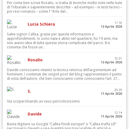
Per come ben scrive Rosalio, si tratta di tecniche molto note nelle Aule
di Tribunale e sapientemente descritte – ad esempio – in testi tecnici –
poi resi romanzo – come l’ “Arte del...
11:16
Lucia Schiera
12 Aprile 2026
Salve signor Callea, grazie per queste informazioni e
approfondimenti. Io sono nata e abito nel quartiere, ho 19 anni, ma
non avevo idea di tutta questa storia complicata del parco. Ero
convinta che fosse un...
10:37
Rosalio
12 Aprile 2026
Davide conosciamo intanto la tecnica retorica dell’argomentum ad
hominem. I contenuti dei singoli post del blog rappresentano il punto
di vista dell’autore, che ben conosciamo come conosciamo l’art. 27...
20:20
S.
11 Aprile 2026
Sta scoperchiando un vaso pericolosissimo.
12:14
Davide
11 Aprile 2026
Basta digitare su Google “Callea fondi europei” o “Callea truffa UE”
per trovarsi davanti a una quantità non trascurabile di articoli e