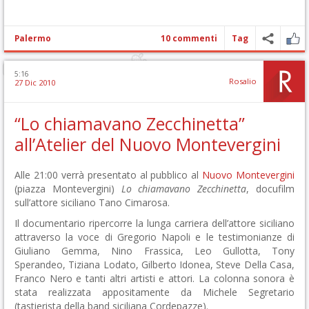
Palermo
10 commenti
Tag
5:16
Rosalio
27 Dic 2010
“Lo chiamavano Zecchinetta”
all’Atelier del Nuovo Montevergini
Alle 21:00 verrà presentato al pubblico al
Nuovo Montevergini
(piazza Montevergini)
Lo chiamavano Zecchinetta
, docufilm
sull’attore siciliano Tano Cimarosa.
Il documentario ripercorre la lunga carriera dell’attore siciliano
attraverso la voce di Gregorio Napoli e le testimonianze di
Giuliano Gemma, Nino Frassica, Leo Gullotta, Tony
Sperandeo, Tiziana Lodato, Gilberto Idonea, Steve Della Casa,
Franco Nero e tanti altri artisti e attori. La colonna sonora è
stata realizzata appositamente da Michele Segretario
(tastierista della band siciliana Cordepazze).