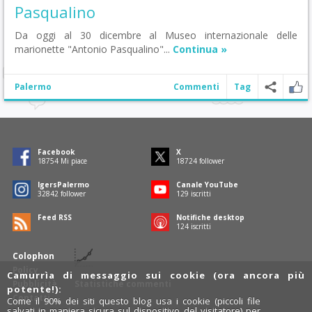
Pasqualino
Da oggi al 30 dicembre al Museo internazionale delle
marionette "Antonio Pasqualino"...
Continua »
Palermo
Commenti
Tag
Facebook
X
19106
Mi piace
19077
follower
IgersPalermo
Canale YouTube
33461
follower
132
iscritti
Feed RSS
Notifiche desktop
126
iscritti
Colophon
Policy
Camurrìa di messaggio sui cookie (ora ancora più
Pubblicità
Statistiche commenti
potente!):
Contatti
Come il 90% dei siti questo blog usa i cookie (piccoli file
salvati in maniera sicura sul dispositivo del visitatore) per