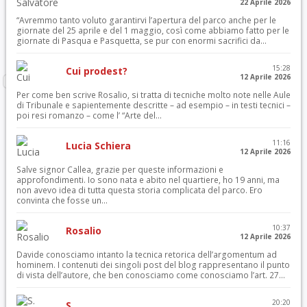
22 Aprile 2026
“Avremmo tanto voluto garantirvi l’apertura del parco anche per le
giornate del 25 aprile e del 1 maggio, così come abbiamo fatto per le
giornate di Pasqua e Pasquetta, se pur con enormi sacrifici da...
15:28
Cui prodest?
12 Aprile 2026
Per come ben scrive Rosalio, si tratta di tecniche molto note nelle Aule
di Tribunale e sapientemente descritte – ad esempio – in testi tecnici –
poi resi romanzo – come l’ “Arte del...
11:16
Lucia Schiera
12 Aprile 2026
Salve signor Callea, grazie per queste informazioni e
approfondimenti. Io sono nata e abito nel quartiere, ho 19 anni, ma
non avevo idea di tutta questa storia complicata del parco. Ero
convinta che fosse un...
10:37
Rosalio
12 Aprile 2026
Davide conosciamo intanto la tecnica retorica dell’argomentum ad
hominem. I contenuti dei singoli post del blog rappresentano il punto
di vista dell’autore, che ben conosciamo come conosciamo l’art. 27...
20:20
S.