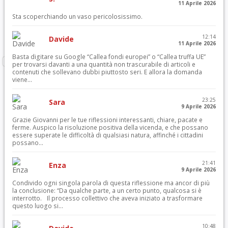
11 Aprile 2026
Sta scoperchiando un vaso pericolosissimo.
12:14
Davide
11 Aprile 2026
Basta digitare su Google “Callea fondi europei” o “Callea truffa UE”
per trovarsi davanti a una quantità non trascurabile di articoli e
contenuti che sollevano dubbi piuttosto seri. E allora la domanda
viene...
23:25
Sara
9 Aprile 2026
Grazie Giovanni per le tue riflessioni interessanti, chiare, pacate e
ferme. Auspico la risoluzione positiva della vicenda, e che possano
essere superate le difficoltà di qualsiasi natura, affinché i cittadini
possano...
21:41
Enza
9 Aprile 2026
Condivido ogni singola parola di questa riflessione ma ancor di più
la conclusione: “Da qualche parte, a un certo punto, qualcosa si è
interrotto. Il processo collettivo che aveva iniziato a trasformare
questo luogo si...
10:48