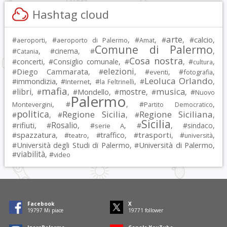
Hashtag cloud
arte
calcio
#
, #
, #
, #
, #
,
aeroporti
aeroporto di Palermo
Amat
Comune di Palermo
#
, #
cinema
, #
,
Catania
Cosa nostra
#
concerti
, #
Consiglio comunale
, #
, #
,
cultura
elezioni
Diego Cammarata
#
, #
, #
, #
,
eventi
fotografia
Leoluca Orlando
immondizia
#
, #
, #
, #
,
Internet
la Feltrinelli
mafia
musica
libri
mostre
#
, #
, #
Mondello
, #
, #
, #
Nuovo
Palermo
, #
, #
,
Montevergini
Partito Democratico
politica
Regione Sicilia
Regione Siciliana
#
, #
, #
,
Sicilia
Rosalio
rifiuti
#
, #
, #
, #
, #
sindaco
,
serie A
spazzatura
trasporti
#
, #
, #
traffico
, #
, #
,
teatro
università
Università degli Studi di Palermo
Università di Palermo
#
, #
,
viabilità
#
, #
video
Facebook
X
19797
Mi piace
19771
follower