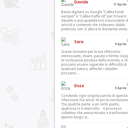
Davide
11 Aprile
Basta digitare su Google “Callea fondi
europei” o “Callea truffa UE” per trovarsi
davanti a una quantità non trascurabile d
articoli e contenuti che sollevano dubbi
piuttosto seri. E allora la domanda viene.
Sara
9 Aprile
Grazie Giovanni per le tue riflessioni
interessanti, chiare, pacate e ferme. Aus
la risoluzione positiva della vicenda, e c
possano essere superate le difficoltà di
qualsiasi natura, affinché i cittadini
possano...
Enza
9 Aprile
Condivido ogni singola parola di questa
riflessione ma ancor di più la conclusion
“Da qualche parte, a un certo punto,
qualcosa si è interrotto. Il processo
collettivo che aveva iniziato a trasformar
questo luogo si...