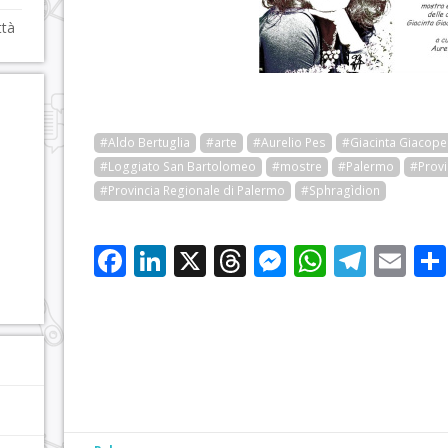
ttà
#Aldo Bertuglia
#arte
#Aurelio Pes
#Giacinta Giacopel
#Loggiato San Bartolomeo
#mostre
#Palermo
#Provi
#Provincia Regionale di Palermo
#Sphragìdion
Facebook
LinkedIn
X
Threads
Messenge
WhatsA
Tele
Em