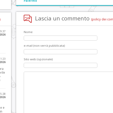
Palermo
Lascia un commento
(policy dei co
)
09:37
Nome
2026
e-mail (non verrà pubblicata)
21:23
Sito web (opzionale)
 2026
ura
rile
o
e
15:28
 2026
le e
in