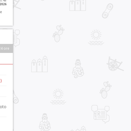
10:48
 2026
 e
24 ore
)
foto