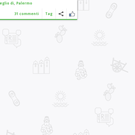
,
eglio di
Palermo
31 commenti
Tag