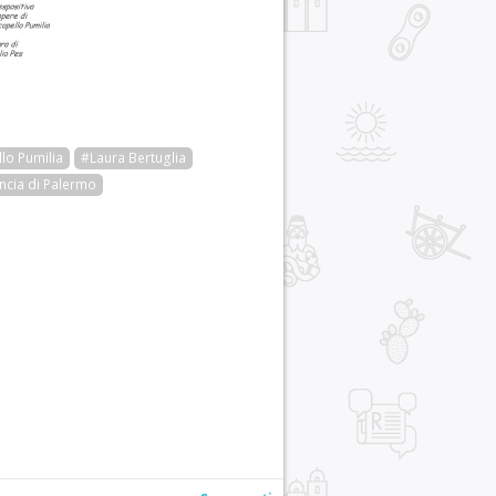
lo Pumilia
#Laura Bertuglia
ncia di Palermo
r
pp
gram
ail
Condividi