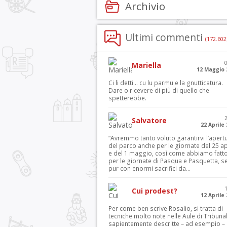
Archivio
Ultimi commenti
(172.602
Mariella
12 Maggio 
Ci li detti… cu lu parmu e la gnutticatura.
Dare o ricevere di più di quello che
spetterebbe.
Salvatore
22 Aprile
“Avremmo tanto voluto garantirvi l’apert
del parco anche per le giornate del 25 ap
e del 1 maggio, così come abbiamo fatt
per le giornate di Pasqua e Pasquetta, s
pur con enormi sacrifici da...
Cui prodest?
12 Aprile
Per come ben scrive Rosalio, si tratta di
tecniche molto note nelle Aule di Tribuna
sapientemente descritte – ad esempio – 