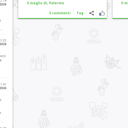
12:14
,
Il meglio di
Palermo
Il m
 2026
5 commenti
Tag
i
..
23:25
 2026
pico
he
21:41
 2026
e:
e