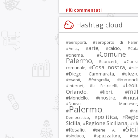
Più commentati
Hashtag cloud
#
, #
aeroporti
aeroporto di Pale
arte
calcio
#
, #
, #
, #
Amat
Cata
Comune 
#
cinema
, #
Palermo
, #
concerti
, #
Consi
Cosa nostra
comunale
, #
, #
cul
elezi
Diego Cammarata
#
, #
immondi
#
, #
, #
eventi
fotografia
Leol
#
, #
, #
Internet
la Feltrinelli
maf
Orlando
libri
, #
, #
musi
mostre
#
Mondello
, #
, #
#
Nuovo Montevergi
Palermo
#
, #
Par
politica
Regi
, #
, #
Democratico
Sicilia
Regione Siciliana
rif
, #
, #
Sici
Rosalio
#
, #
, #
serie A
spazzatura
#
sindaco
, #
, #
tea