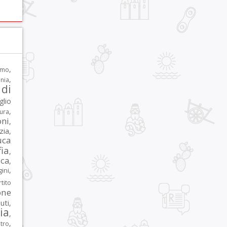
,
rmo
,
nia
di
glio
,
tura
oni
,
zia
,
uca
ia
,
ca
,
,
ni
tito
one
iuti
,
lia
,
,
tro