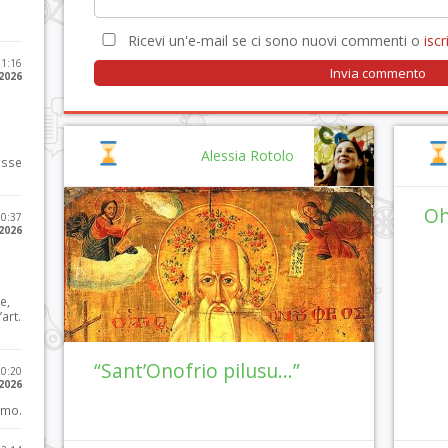
Ricevi un'e-mail se ci sono nuovi commenti o
iscri
11:16
 2026
Alessia Rotolo
osse
Oh
10:37
 2026
e,
art.
“Sant’Onofrio pilusu…”
20:20
 2026
imo.