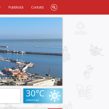
y
Pubblicità
Contatti
30°C
sabato 8 ago