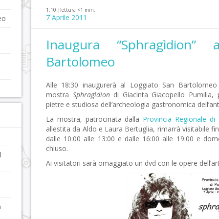
1:10 |
lettura <1 min.
7 Aprile 2011
eo
Inaugura “Sphragìdion” 
Bartolomeo
Alle 18:30 inaugurerà al Loggiato San Bartolomeo 
mostra
Sphragìdion
di Giacinta Giacopello Pumilia, pi
pietre e studiosa dell’archeologia gastronomica dell’an
La mostra, patrocinata dalla
Provincia Regionale di
allestita da Aldo e Laura Bertuglia, rimarrà visitabile 
dalle 10:00 alle 13:00 e dalle 16:00 alle 19:00 e dome
chiuso.
l
Ai visitatori sarà omaggiato un dvd con le opere dell’art
a