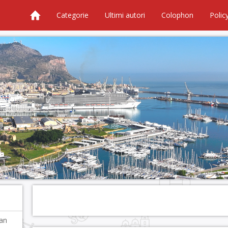
Categorie
Ultimi autori
Colophon
Polic
San