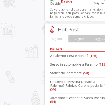
Davide
5 Aprile
Salve io abito nel quartiere ma nei giorni
negli orari in cui potrei andare con la mia
famiglia lo trovo sempre chiuso..
Hot Post
30 giorni
7 giorni
Oggi / 
Più letti
A Palermo c’era e non c’è
(126)
Sesso in automobile a Palermo
(113
Statistiche commenti
(58)
Un covo di Messina Denaro a
Palermo? Fabrizio Corona posta la 
(56)
402esimo “Festino” di Santa Rosalia
(54)