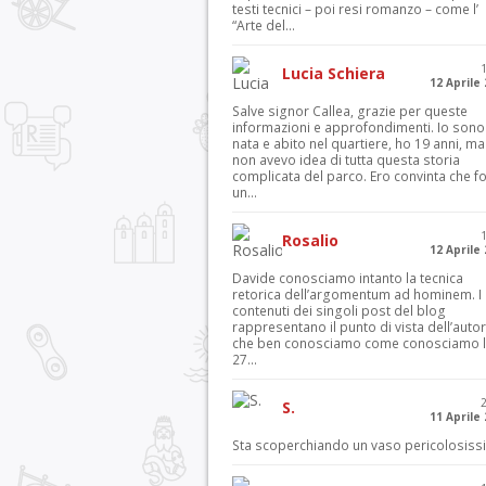
testi tecnici – poi resi romanzo – come l’
“Arte del...
Lucia Schiera
12 Aprile
Salve signor Callea, grazie per queste
informazioni e approfondimenti. Io sono
nata e abito nel quartiere, ho 19 anni, ma
non avevo idea di tutta questa storia
complicata del parco. Ero convinta che f
un...
Rosalio
12 Aprile
Davide conosciamo intanto la tecnica
retorica dell’argomentum ad hominem. I
contenuti dei singoli post del blog
rappresentano il punto di vista dell’autor
che ben conosciamo come conosciamo l’
27...
S.
11 Aprile
Sta scoperchiando un vaso pericolosiss