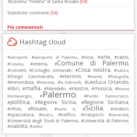
402esimo “Festino” di Santa Rosalia
(54)
Statistiche commenti
(54)
Più commentati
Hashtag cloud
arte
calcio
#
, #
, #
, #
, #
,
aeroporti
aeroporto di Palermo
Amat
Comune di Palermo
#
, #
cinema
, #
,
Catania
Cosa nostra
#
concerti
, #
Consiglio comunale
, #
, #
,
cultura
elezioni
Diego Cammarata
#
, #
, #
, #
,
eventi
fotografia
Leoluca Orlando
immondizia
#
, #
, #
, #
,
Internet
la Feltrinelli
mafia
musica
libri
mostre
#
, #
, #
Mondello
, #
, #
, #
Nuovo
Palermo
, #
, #
,
Montevergini
Partito Democratico
politica
Regione Sicilia
Regione Siciliana
#
, #
, #
,
Sicilia
Rosalio
rifiuti
#
, #
, #
, #
, #
sindaco
,
serie A
spazzatura
trasporti
#
, #
, #
traffico
, #
, #
,
teatro
università
Università degli Studi di Palermo
Università di Palermo
#
, #
,
viabilità
#
, #
video