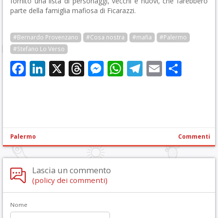
fornito una lista di personaggi, vecchi e nuovi, che farebbero
parte della famiglia mafiosa di Ficarazzi.
#Bernardo Provenzano
#Cosa nostra
#mafia
#Palermo
#Stefano Lo Verso
Facebook
LinkedIn
X
Threads
Messenger
WhatsApp
Telegram
Email
Cond
Palermo
Commenti
Lascia un commento
(policy dei commenti)
Nome