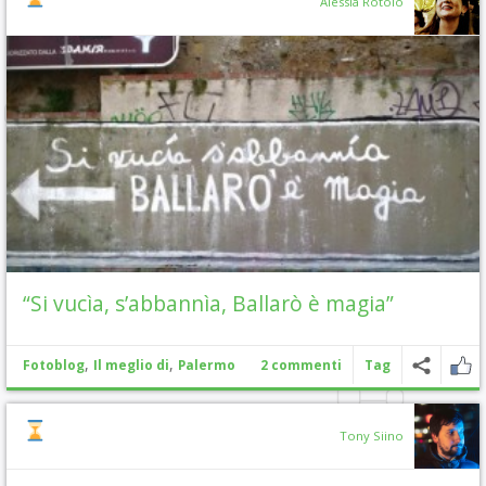
Alessia Rotolo
“Si vucìa, s’abbannìa, Ballarò è magia”
,
,
Fotoblog
Il meglio di
Palermo
2 commenti
Tag
Tony Siino