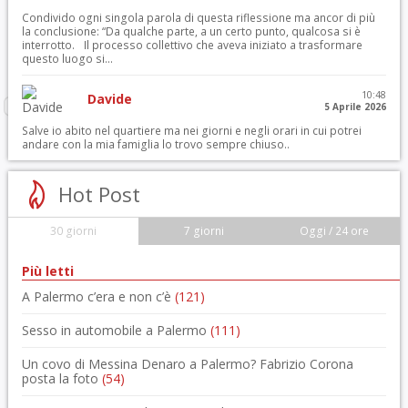
Condivido ogni singola parola di questa riflessione ma ancor di più
la conclusione: “Da qualche parte, a un certo punto, qualcosa si è
interrotto. Il processo collettivo che aveva iniziato a trasformare
questo luogo si...
10:48
Davide
5 Aprile 2026
Salve io abito nel quartiere ma nei giorni e negli orari in cui potrei
andare con la mia famiglia lo trovo sempre chiuso..
Hot Post
30 giorni
7 giorni
Oggi / 24 ore
Più letti
A Palermo c’era e non c’è
(121)
Sesso in automobile a Palermo
(111)
Un covo di Messina Denaro a Palermo? Fabrizio Corona
posta la foto
(54)