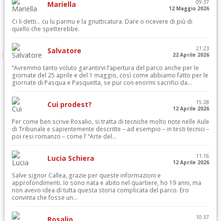
09:37
Mariella
12 Maggio 2026
Ci li detti… cu lu parmu e la gnutticatura. Dare o ricevere di più di
quello che spetterebbe.
21:23
Salvatore
22 Aprile 2026
“Avremmo tanto voluto garantirvi l’apertura del parco anche per le
giornate del 25 aprile e del 1 maggio, così come abbiamo fatto per le
giornate di Pasqua e Pasquetta, se pur con enormi sacrifici da...
15:28
Cui prodest?
12 Aprile 2026
Per come ben scrive Rosalio, si tratta di tecniche molto note nelle Aule
di Tribunale e sapientemente descritte – ad esempio – in testi tecnici –
poi resi romanzo – come l’ “Arte del...
11:16
Lucia Schiera
12 Aprile 2026
Salve signor Callea, grazie per queste informazioni e
approfondimenti. Io sono nata e abito nel quartiere, ho 19 anni, ma
non avevo idea di tutta questa storia complicata del parco. Ero
convinta che fosse un...
10:37
Rosalio