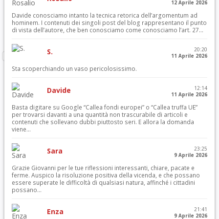
12 Aprile 2026
Davide conosciamo intanto la tecnica retorica dell’argomentum ad
hominem. I contenuti dei singoli post del blog rappresentano il punto
di vista dell’autore, che ben conosciamo come conosciamo l’art. 27...
20:20
S.
11 Aprile 2026
Sta scoperchiando un vaso pericolosissimo.
12:14
Davide
11 Aprile 2026
Basta digitare su Google “Callea fondi europei” o “Callea truffa UE”
per trovarsi davanti a una quantità non trascurabile di articoli e
contenuti che sollevano dubbi piuttosto seri. E allora la domanda
viene...
23:25
Sara
9 Aprile 2026
Grazie Giovanni per le tue riflessioni interessanti, chiare, pacate e
ferme. Auspico la risoluzione positiva della vicenda, e che possano
essere superate le difficoltà di qualsiasi natura, affinché i cittadini
possano...
21:41
Enza
9 Aprile 2026