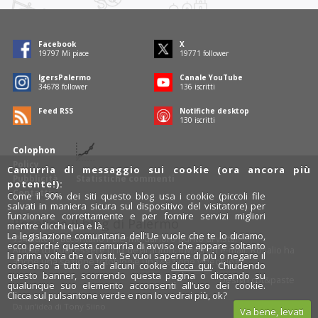
Facebook
X
19797
Mi piace
19771
follower
IgersPalermo
Canale YouTube
34678
follower
136
iscritti
Feed RSS
Notifiche desktop
130
iscritti
Colophon
Policy
Camurrìa di messaggio sui cookie (ora ancora più
Pubblicità
Statistiche commenti
potente!):
Contatti
Come il 90% dei siti questo blog usa i cookie (piccoli file
salvati in maniera sicura sul dispositivo del visitatore) per
funzionare correttamente e per fornire servizi migliori
Rosalio è il blog di Palermo
mentre clicchi qua e là.
La legislazione comunitaria dell'Ue vuole che te lo diciamo,
754 autori
raccontano Palermo dal loro punto di vista.
ecco perché questa camurrìa di avviso che appare soltanto
Anche tu puoi essere uno degli autori: inviaci un'
e-mail
. Rosalio ha
la prima volta che ci visiti. Se vuoi saperne di più o negare il
anche una sezione
fotoblog
e una sezione
videoblog
.
consenso a tutti o ad alcuni cookie
clicca qui
. Chiudendo
questo banner, scorrendo questa pagina o cliccando su
Design
cut&paste
qualunque suo elemento acconsenti all'uso dei cookie.
Clicca sul pulsantone verde e non lo vedrai più, ok?
Rosalio.it
Da un'idea di
Tony Siino
Va bene, levati
Segui Rosalio su
facebook
,
X
e
Instagram
x