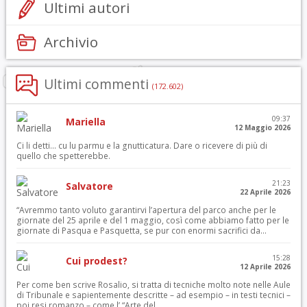
Ultimi autori
Archivio
Ultimi commenti
(172.602)
09:37
Mariella
12 Maggio 2026
Ci li detti… cu lu parmu e la gnutticatura. Dare o ricevere di più di
quello che spetterebbe.
21:23
Salvatore
22 Aprile 2026
“Avremmo tanto voluto garantirvi l’apertura del parco anche per le
giornate del 25 aprile e del 1 maggio, così come abbiamo fatto per le
giornate di Pasqua e Pasquetta, se pur con enormi sacrifici da...
15:28
Cui prodest?
12 Aprile 2026
Per come ben scrive Rosalio, si tratta di tecniche molto note nelle Aule
di Tribunale e sapientemente descritte – ad esempio – in testi tecnici –
poi resi romanzo – come l’ “Arte del...