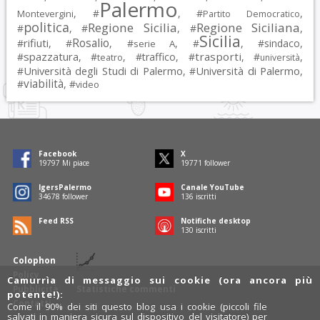
Palermo
, #
, #
,
Montevergini
Partito Democratico
politica
Regione Sicilia
Regione Siciliana
#
, #
, #
,
Sicilia
Rosalio
rifiuti
#
, #
, #
, #
, #
sindaco
,
serie A
spazzatura
trasporti
#
, #
, #
traffico
, #
, #
,
teatro
università
Università degli Studi di Palermo
Università di Palermo
#
, #
,
viabilità
#
, #
video
Facebook
X
19797
Mi piace
19771
follower
IgersPalermo
Canale YouTube
34678
follower
136
iscritti
Feed RSS
Notifiche desktop
130
iscritti
Colophon
Policy
Camurrìa di messaggio sui cookie (ora ancora più
Pubblicità
Statistiche commenti
potente!):
Contatti
Come il 90% dei siti questo blog usa i cookie (piccoli file
salvati in maniera sicura sul dispositivo del visitatore) per