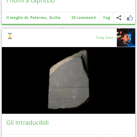
I nomi a capriccio
,
,
Il meglio di
Palermo
Sicilia
33 commenti
Tag
Tony Siino
Gli intraducibili