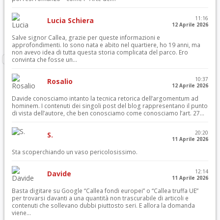
11:16
Lucia Schiera
12 Aprile 2026
Salve signor Callea, grazie per queste informazioni e
approfondimenti. Io sono nata e abito nel quartiere, ho 19 anni, ma
non avevo idea di tutta questa storia complicata del parco. Ero
convinta che fosse un...
10:37
Rosalio
12 Aprile 2026
Davide conosciamo intanto la tecnica retorica dell’argomentum ad
hominem. I contenuti dei singoli post del blog rappresentano il punto
di vista dell’autore, che ben conosciamo come conosciamo l’art. 27...
20:20
S.
11 Aprile 2026
Sta scoperchiando un vaso pericolosissimo.
12:14
Davide
11 Aprile 2026
Basta digitare su Google “Callea fondi europei” o “Callea truffa UE”
per trovarsi davanti a una quantità non trascurabile di articoli e
contenuti che sollevano dubbi piuttosto seri. E allora la domanda
viene...