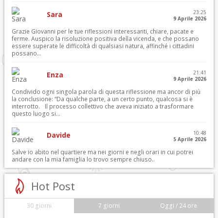
23:25
Sara
9 Aprile 2026
Grazie Giovanni per le tue riflessioni interessanti, chiare, pacate e
ferme. Auspico la risoluzione positiva della vicenda, e che possano
essere superate le difficoltà di qualsiasi natura, affinché i cittadini
possano...
21:41
Enza
9 Aprile 2026
Condivido ogni singola parola di questa riflessione ma ancor di più
la conclusione: “Da qualche parte, a un certo punto, qualcosa si è
interrotto. Il processo collettivo che aveva iniziato a trasformare
questo luogo si...
10:48
Davide
5 Aprile 2026
Salve io abito nel quartiere ma nei giorni e negli orari in cui potrei
andare con la mia famiglia lo trovo sempre chiuso..
Hot Post
30 giorni
7 giorni
Oggi / 24 ore