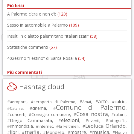
Più letti
A Palermo c’era e non c’è
(120)
Sesso in automobile a Palermo
(109)
Insulti in dialetto palermitano “italianizzati”
(58)
Statistiche commenti
(57)
402esimo “Festino” di Santa Rosalia
(54)
Più commentati
Hashtag cloud
arte
calcio
#
, #
, #
, #
, #
,
aeroporti
aeroporto di Palermo
Amat
Comune di Palermo
#
, #
cinema
, #
,
Catania
Cosa nostra
#
concerti
, #
Consiglio comunale
, #
, #
,
cultura
elezioni
Diego Cammarata
#
, #
, #
, #
,
eventi
fotografia
Leoluca Orlando
immondizia
#
, #
, #
, #
,
Internet
la Feltrinelli
mafia
musica
libri
mostre
#
, #
, #
Mondello
, #
, #
, #
Nuovo