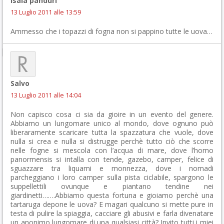
isaia panduri
13 Luglio 2011 alle 13:59
Ammesso che i topazzi di fogna non si pappino tutte le uova…
Salvo
13 Luglio 2011 alle 14:04
Non capisco cosa ci sia da gioire in un evento del genere.
Abbiamo un lungomare unico al mondo, dove ognuno può
liberaramente scaricare tutta la spazzatura che vuole, dove
nulla si crea e nulla si distrugge perchè tutto ciò che scorre
nelle fogne si mescola con l’acqua di mare, dove l’homo
panormensis si intalla con tende, gazebo, camper, felice di
sguazzare tra liquami e monnezza, dove i nomadi
parcheggiano i loro camper sulla pista ciclabile, spargono le
suppellettili ovunque e piantano tendine nei
giardinetti…….Abbiamo questa fortuna e gioiamo perchè una
tartaruga depone le uova? E magari qualcuno si mette pure in
testa di pulire la spiaggia, cacciare gli abusivi e farla divenatare
un anonimo lungomare di una qualsiasi città? Invito tutti i miei