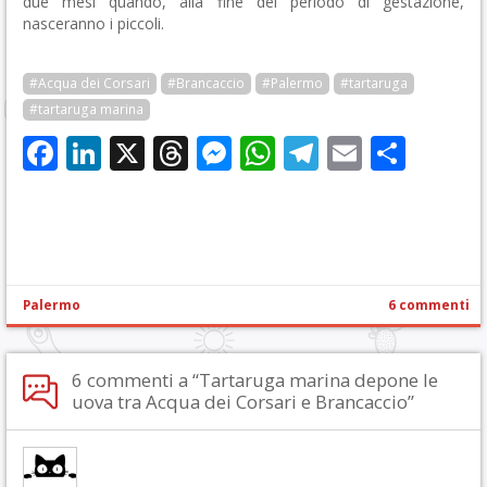
due mesi quando, alla fine del periodo di gestazione,
nasceranno i piccoli.
#Acqua dei Corsari
#Brancaccio
#Palermo
#tartaruga
#tartaruga marina
Facebook
LinkedIn
X
Threads
Messenger
WhatsApp
Telegram
Email
Cond
Palermo
6 commenti
6 commenti a “Tartaruga marina depone le
uova tra Acqua dei Corsari e Brancaccio”