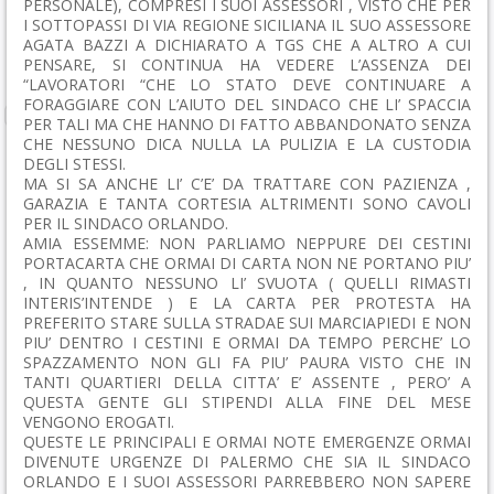
PERSONALE), COMPRESI I SUOI ASSESSORI , VISTO CHE PER
I SOTTOPASSI DI VIA REGIONE SICILIANA IL SUO ASSESSORE
AGATA BAZZI A DICHIARATO A TGS CHE A ALTRO A CUI
PENSARE, SI CONTINUA HA VEDERE L’ASSENZA DEI
“LAVORATORI “CHE LO STATO DEVE CONTINUARE A
FORAGGIARE CON L’AIUTO DEL SINDACO CHE LI’ SPACCIA
PER TALI MA CHE HANNO DI FATTO ABBANDONATO SENZA
CHE NESSUNO DICA NULLA LA PULIZIA E LA CUSTODIA
DEGLI STESSI.
MA SI SA ANCHE LI’ C’E’ DA TRATTARE CON PAZIENZA ,
GARAZIA E TANTA CORTESIA ALTRIMENTI SONO CAVOLI
PER IL SINDACO ORLANDO.
AMIA ESSEMME: NON PARLIAMO NEPPURE DEI CESTINI
PORTACARTA CHE ORMAI DI CARTA NON NE PORTANO PIU’
, IN QUANTO NESSUNO LI’ SVUOTA ( QUELLI RIMASTI
INTERIS’INTENDE ) E LA CARTA PER PROTESTA HA
PREFERITO STARE SULLA STRADAE SUI MARCIAPIEDI E NON
PIU’ DENTRO I CESTINI E ORMAI DA TEMPO PERCHE’ LO
SPAZZAMENTO NON GLI FA PIU’ PAURA VISTO CHE IN
TANTI QUARTIERI DELLA CITTA’ E’ ASSENTE , PERO’ A
QUESTA GENTE GLI STIPENDI ALLA FINE DEL MESE
VENGONO EROGATI.
QUESTE LE PRINCIPALI E ORMAI NOTE EMERGENZE ORMAI
DIVENUTE URGENZE DI PALERMO CHE SIA IL SINDACO
ORLANDO E I SUOI ASSESSORI PARREBBERO NON SAPERE