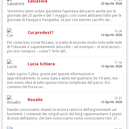
Salvatore
22 Aprile 2026
“Avremmo tanto voluto garantirvi l’apertura del parco anche per le
giornate del 25 aprile e del 1 maggio, così come abbiamo fatto per le
giornate di Pasqua e Pasquetta, se pur con enormi sacrifici da...
15:28
Cui prodest?
12 Aprile 2026
Per come ben scrive Rosalio, si tratta di tecniche molto note nelle Aule
di Tribunale e sapientemente descritte – ad esempio – in testi tecnici –
poi resi romanzo – come l’ “Arte del...
11:16
Lucia Schiera
12 Aprile 2026
Salve signor Callea, grazie per queste informazioni e
approfondimenti. Io sono nata e abito nel quartiere, ho 19 anni, ma
non avevo idea di tutta questa storia complicata del parco. Ero
convinta che fosse un...
10:37
Rosalio
12 Aprile 2026
Davide conosciamo intanto la tecnica retorica dell’argomentum ad
hominem. I contenuti dei singoli post del blog rappresentano il punto
di vista dell’autore, che ben conosciamo come conosciamo l’art. 27...