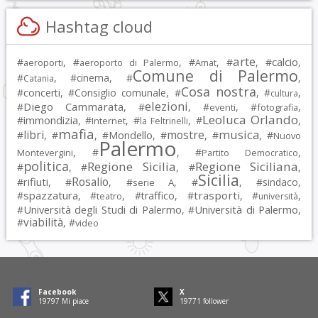
Hashtag cloud
arte
calcio
#
, #
, #
, #
, #
,
aeroporti
aeroporto di Palermo
Amat
Comune di Palermo
#
, #
cinema
, #
,
Catania
Cosa nostra
#
concerti
, #
Consiglio comunale
, #
, #
,
cultura
elezioni
Diego Cammarata
#
, #
, #
, #
,
eventi
fotografia
Leoluca Orlando
immondizia
#
, #
, #
, #
,
Internet
la Feltrinelli
mafia
musica
libri
mostre
#
, #
, #
Mondello
, #
, #
, #
Nuovo
Palermo
, #
, #
,
Montevergini
Partito Democratico
politica
Regione Sicilia
Regione Siciliana
#
, #
, #
,
Sicilia
Rosalio
rifiuti
#
, #
, #
, #
, #
sindaco
,
serie A
spazzatura
trasporti
#
, #
, #
traffico
, #
, #
,
teatro
università
Università degli Studi di Palermo
Università di Palermo
#
, #
,
viabilità
#
, #
video
Facebook
X
19797
Mi piace
19771
follower