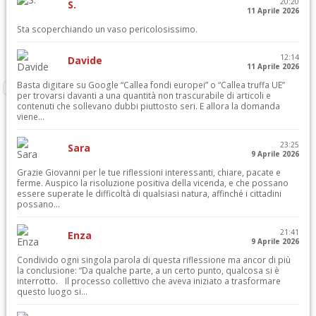
20:20
S.
11 Aprile 2026
Sta scoperchiando un vaso pericolosissimo.
12:14
Davide
11 Aprile 2026
Basta digitare su Google “Callea fondi europei” o “Callea truffa UE”
per trovarsi davanti a una quantità non trascurabile di articoli e
contenuti che sollevano dubbi piuttosto seri. E allora la domanda
viene...
23:25
Sara
9 Aprile 2026
Grazie Giovanni per le tue riflessioni interessanti, chiare, pacate e
ferme. Auspico la risoluzione positiva della vicenda, e che possano
essere superate le difficoltà di qualsiasi natura, affinché i cittadini
possano...
21:41
Enza
9 Aprile 2026
Condivido ogni singola parola di questa riflessione ma ancor di più
la conclusione: “Da qualche parte, a un certo punto, qualcosa si è
interrotto. Il processo collettivo che aveva iniziato a trasformare
questo luogo si...