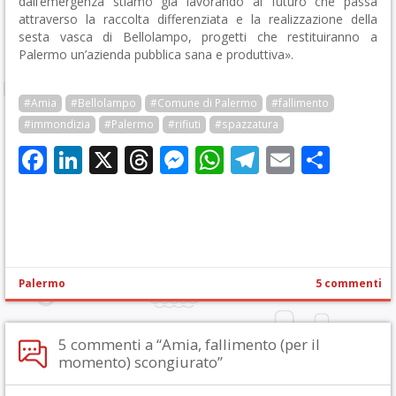
dall’emergenza stiamo già lavorando al futuro che passa
attraverso la raccolta differenziata e la realizzazione della
sesta vasca di Bellolampo, progetti che restituiranno a
Palermo un’azienda pubblica sana e produttiva».
#Amia
#Bellolampo
#Comune di Palermo
#fallimento
#immondizia
#Palermo
#rifiuti
#spazzatura
Facebook
LinkedIn
X
Threads
Messenger
WhatsApp
Telegram
Email
Cond
Palermo
5 commenti
5 commenti a “Amia, fallimento (per il
momento) scongiurato”