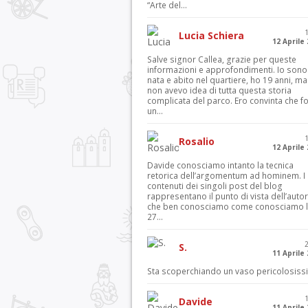
“Arte del...
Lucia Schiera
12 Aprile
Salve signor Callea, grazie per queste
informazioni e approfondimenti. Io sono
nata e abito nel quartiere, ho 19 anni, ma
non avevo idea di tutta questa storia
complicata del parco. Ero convinta che f
un...
Rosalio
12 Aprile
Davide conosciamo intanto la tecnica
retorica dell’argomentum ad hominem. I
contenuti dei singoli post del blog
rappresentano il punto di vista dell’autor
che ben conosciamo come conosciamo l’
27...
S.
11 Aprile
Sta scoperchiando un vaso pericolosiss
Davide
11 Aprile