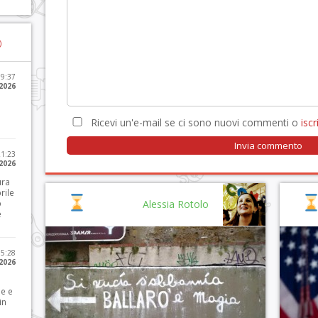
)
09:37
2026
Ricevi un'e-mail se ci sono nuovi commenti o
iscri
21:23
 2026
ura
rile
o
Alessia Rotolo
e
15:28
 2026
le e
in