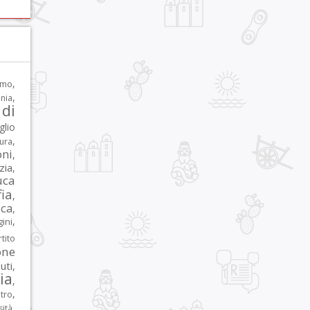
,
rmo
,
nia
di
glio
,
tura
oni
,
zia
,
uca
ia
,
ca
,
,
ni
tito
one
iuti
,
lia
,
,
tro
,
sità