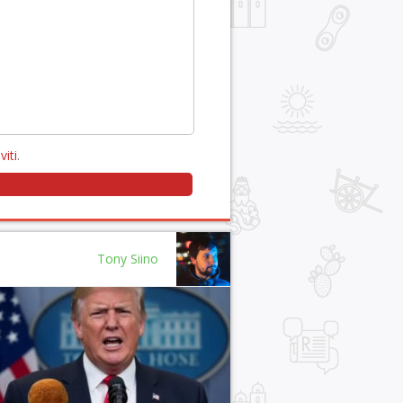
viti
.
Tony Siino