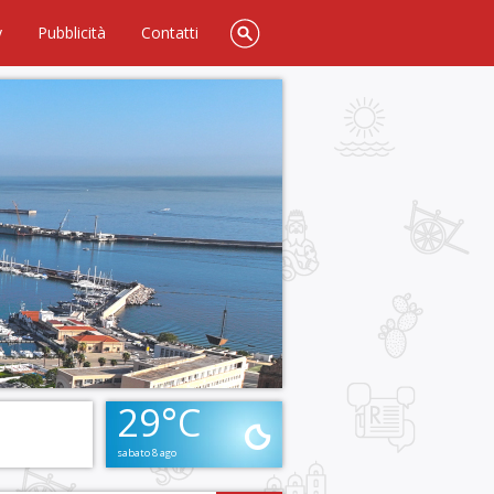
y
Pubblicità
Contatti
29°C
sabato 8 ago