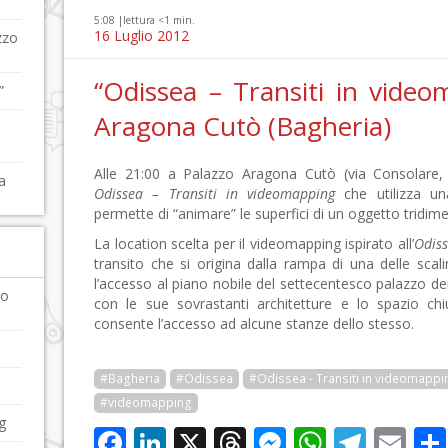
5:08 |
lettura <1 min.
16 Luglio 2012
zzo
“Odissea – Transiti in video
”
Aragona Cutò (Bagheria)
Alle 21:00 a Palazzo Aragona Cutò (via Consolare
a
Odissea – Transiti in videomapping
che utilizza un
permette di “animare” le superfici di un oggetto tridime
La location scelta per il videomapping ispirato all’
Odis
transito che si origina dalla rampa di una delle sc
l’accesso al piano nobile del settecentesco palazzo de
to
con le sue sovrastanti architetture e lo spazio ch
consente l’accesso ad alcune stanze dello stesso.
#Bagheria
#Odissea
#Odissea - Transiti in videomappi
#videomapping
g
Facebook
LinkedIn
X
Threads
Messenge
WhatsA
Tele
Em