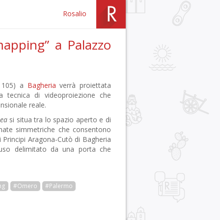
Rosalio
mapping” a Palazzo
, 105) a
Bagheria
verrà proiettata
a tecnica di videoproiezione che
nsionale reale.
sea
si situa tra lo spazio aperto e di
alinate simmetriche che consentono
i Principi Aragona-Cutò di Bagheria
iuso delimitato da una porta che
ng
#Omero
#Palermo
r
pp
gram
ail
Condividi