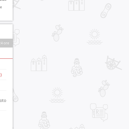
 e
24 ore
)
foto