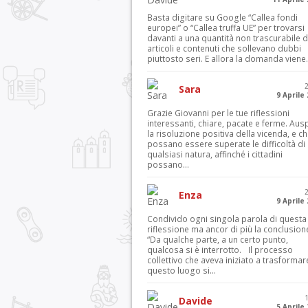
Basta digitare su Google “Callea fondi
europei” o “Callea truffa UE” per trovarsi
davanti a una quantità non trascurabile d
articoli e contenuti che sollevano dubbi
piuttosto seri. E allora la domanda viene.
Sara
9 Aprile
Grazie Giovanni per le tue riflessioni
interessanti, chiare, pacate e ferme. Aus
la risoluzione positiva della vicenda, e c
possano essere superate le difficoltà di
qualsiasi natura, affinché i cittadini
possano...
Enza
9 Aprile
Condivido ogni singola parola di questa
riflessione ma ancor di più la conclusion
“Da qualche parte, a un certo punto,
qualcosa si è interrotto. Il processo
collettivo che aveva iniziato a trasformar
questo luogo si...
Davide
5 Aprile