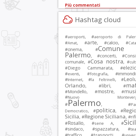
Più commentati
Hashtag cloud
#
, #
aeroporti
aeroporto di Pale
arte
calcio
#
, #
, #
, #
Amat
Cata
Comune 
#
cinema
, #
Palermo
, #
concerti
, #
Consi
Cosa nostra
comunale
, #
, #
cul
elezi
Diego Cammarata
#
, #
immondi
#
, #
, #
eventi
fotografia
Leol
#
, #
, #
Internet
la Feltrinelli
maf
Orlando
libri
, #
, #
musi
mostre
#
Mondello
, #
, #
#
Nuovo Montevergi
Palermo
#
, #
Par
politica
Regi
, #
, #
Democratico
Sicilia
Regione Siciliana
rif
, #
, #
Sici
Rosalio
#
, #
, #
serie A
spazzatura
#
sindaco
, #
, #
tea
trasporti
#
traffico
, #
, #
univer