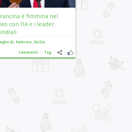
arancina è fimmina nel
deo con l’IA e i leader
ndiali
,
,
eglio di
Palermo
Sicilia
Commenti
Tag