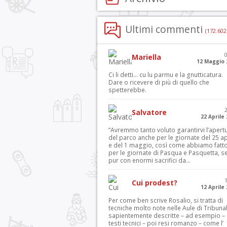
Ultimi commenti
(172.602
Mariella
12 Maggio 
Ci li detti… cu lu parmu e la gnutticatura.
Dare o ricevere di più di quello che
spetterebbe.
Salvatore
22 Aprile
“Avremmo tanto voluto garantirvi l’apert
del parco anche per le giornate del 25 ap
e del 1 maggio, così come abbiamo fatt
per le giornate di Pasqua e Pasquetta, s
pur con enormi sacrifici da...
Cui prodest?
12 Aprile
Per come ben scrive Rosalio, si tratta di
tecniche molto note nelle Aule di Tribuna
sapientemente descritte – ad esempio – 
testi tecnici – poi resi romanzo – come l’