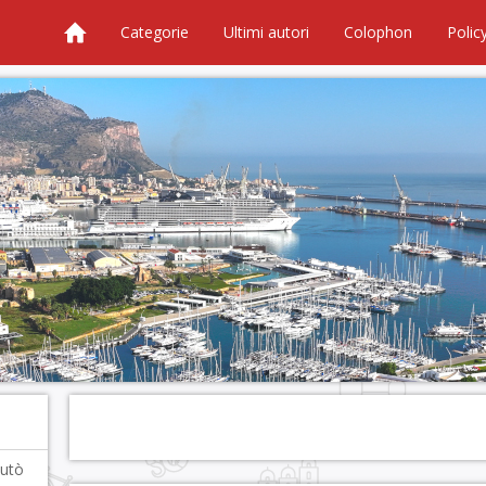
Categorie
Ultimi autori
Colophon
Polic
Cutò