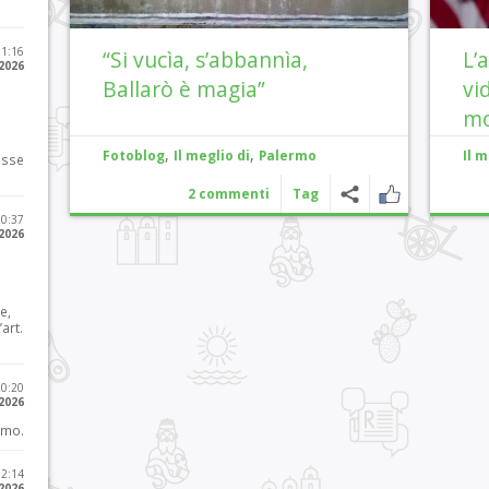
11:16
“Si vucìa, s’abbannìa,
L’
 2026
Ballarò è magia”
vi
mo
,
,
Fotoblog
Il meglio di
Palermo
Il m
osse
2 commenti
Tag
10:37
 2026
e,
art.
20:20
 2026
imo.
12:14
 2026