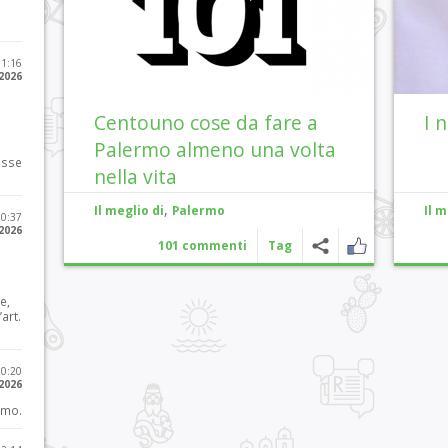
11:16
 2026
Centouno cose da fare a
I 
Palermo almeno una volta
osse
nella vita
,
Il meglio di
Palermo
Il m
10:37
 2026
101 commenti
Tag
e,
art.
20:20
 2026
imo.