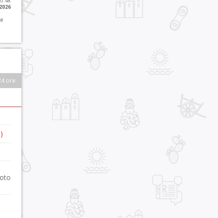
10:48
 2026
 e
24 ore
)
foto