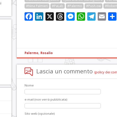
i
#Nina Palmieri
#PaLab
#Palermo
#Push.ow
#Robert
Facebook
LinkedIn
X
Threads
Messenge
WhatsA
Tele
Em
,
Palermo
Rosalio
Lascia un commento
(policy dei co
Nome
e-mail (non verrà pubblicata)
Sito web (opzionale)