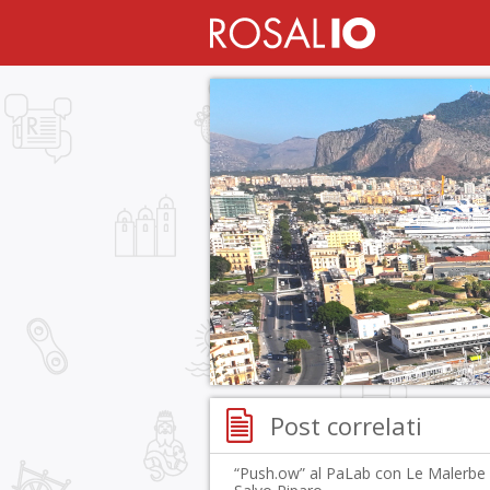
Post correlati
“Push.ow” al PaLab con Le Malerbe