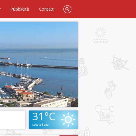
y
Pubblicità
Contatti
31°C
sabato 8 ago