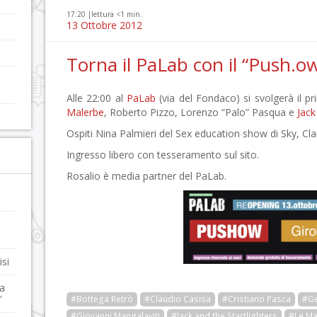
17:20 |
lettura <1 min.
13 Ottobre 2012
Torna il PaLab con il “Push.o
Alle 22:00 al
PaLab
(via del Fondaco) si svolgerà il p
Malerbe
, Roberto Pizzo, Lorenzo “Palo” Pasqua e
Jack
Ospiti Nina Palmieri del Sex education show di Sky, Cla
Ingresso libero con tesseramento sul sito.
Rosalio è media partner del PaLab.
si
ta
”
#Bottega Retrò
#Claudio Casisa
#Cristiano Pasca
#Ge
#Giovanni Mangalaviti
#Jack and the Startlighters
#Le Ma