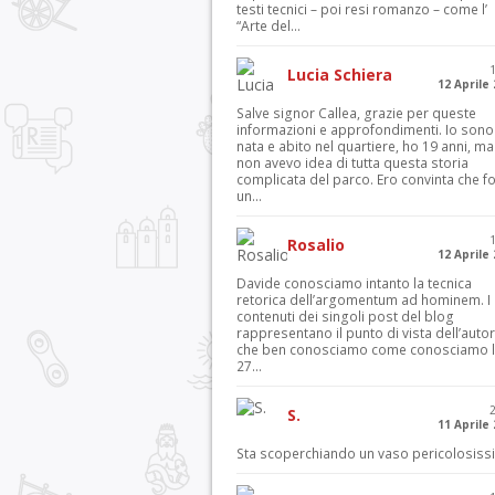
testi tecnici – poi resi romanzo – come l’
“Arte del...
Lucia Schiera
12 Aprile
Salve signor Callea, grazie per queste
informazioni e approfondimenti. Io sono
nata e abito nel quartiere, ho 19 anni, ma
non avevo idea di tutta questa storia
complicata del parco. Ero convinta che f
un...
Rosalio
12 Aprile
Davide conosciamo intanto la tecnica
retorica dell’argomentum ad hominem. I
contenuti dei singoli post del blog
rappresentano il punto di vista dell’autor
che ben conosciamo come conosciamo l’
27...
S.
11 Aprile
Sta scoperchiando un vaso pericolosiss