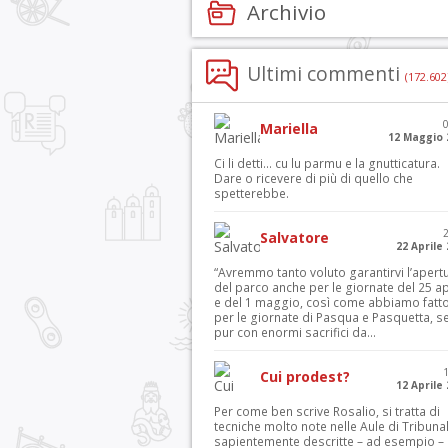
Archivio
Ultimi commenti
(172.602
Mariella
12 Maggio 
Ci li detti… cu lu parmu e la gnutticatura.
Dare o ricevere di più di quello che
spetterebbe.
Salvatore
22 Aprile
“Avremmo tanto voluto garantirvi l’apert
del parco anche per le giornate del 25 ap
e del 1 maggio, così come abbiamo fatt
per le giornate di Pasqua e Pasquetta, s
pur con enormi sacrifici da...
Cui prodest?
12 Aprile
Per come ben scrive Rosalio, si tratta di
tecniche molto note nelle Aule di Tribuna
sapientemente descritte – ad esempio – 