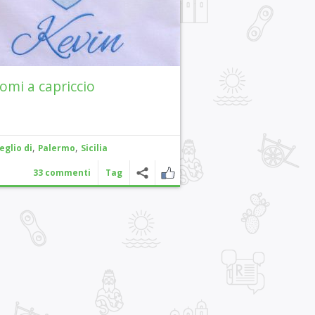
nomi a capriccio
,
,
eglio di
Palermo
Sicilia
33 commenti
Tag