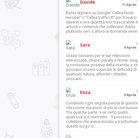
Davide
11 Aprile
Basta digitare su Google “Callea fondi
europei” o “Callea truffa UE” per trovarsi
davanti a una quantità non trascurabile d
articoli e contenuti che sollevano dubbi
piuttosto seri. E allora la domanda viene.
Sara
9 Aprile
Grazie Giovanni per le tue riflessioni
interessanti, chiare, pacate e ferme. Aus
la risoluzione positiva della vicenda, e c
possano essere superate le difficoltà di
qualsiasi natura, affinché i cittadini
possano...
Enza
9 Aprile
Condivido ogni singola parola di questa
riflessione ma ancor di più la conclusion
“Da qualche parte, a un certo punto,
qualcosa si è interrotto. Il processo
collettivo che aveva iniziato a trasformar
questo luogo si...