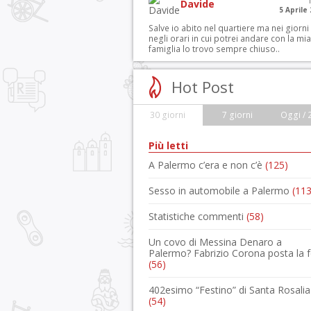
Davide
5 Aprile
Salve io abito nel quartiere ma nei giorni
negli orari in cui potrei andare con la mia
famiglia lo trovo sempre chiuso..
Hot Post
30 giorni
7 giorni
Oggi / 
Più letti
A Palermo c’era e non c’è
(125)
Sesso in automobile a Palermo
(113
Statistiche commenti
(58)
Un covo di Messina Denaro a
Palermo? Fabrizio Corona posta la 
(56)
402esimo “Festino” di Santa Rosalia
(54)