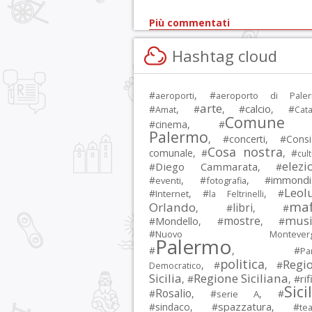
Più commentati
Hashtag cloud
#
, #
aeroporti
aeroporto di Pale
arte
calcio
#
, #
, #
, #
Amat
Cata
Comune 
#
cinema
, #
Palermo
, #
concerti
, #
Consi
Cosa nostra
comunale
, #
, #
cul
elezi
Diego Cammarata
#
, #
immondi
#
, #
, #
eventi
fotografia
Leol
#
, #
, #
Internet
la Feltrinelli
maf
Orlando
libri
, #
, #
musi
mostre
#
Mondello
, #
, #
#
Nuovo Montevergi
Palermo
#
, #
Par
politica
Regi
, #
, #
Democratico
Sicilia
Regione Siciliana
rif
, #
, #
Sici
Rosalio
#
, #
, #
serie A
spazzatura
#
sindaco
, #
, #
tea