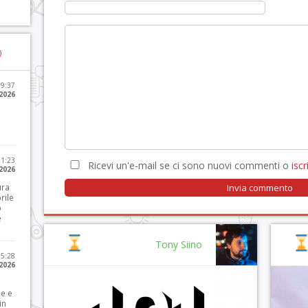
)
09:37
2026
21:23
Ricevi un'e-mail se ci sono nuovi commenti o
iscri
 2026
ura
rile
o
e
Tony Siino
15:28
 2026
le e
in