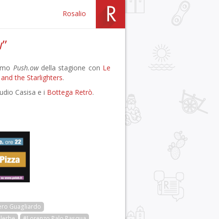
Rosalio
w”
rimo
Push.ow
della stagione con
Le
 and the Starlighters
.
udio Casisa e i
Bottega Retrò
.
ro Guagliardo
lerbe
#Lorenzo Palo Pasqua