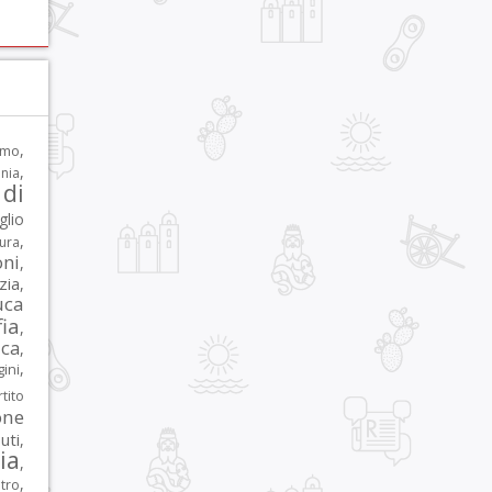
,
rmo
,
nia
di
glio
,
tura
oni
,
zia
,
uca
ia
,
ca
,
,
ni
tito
one
iuti
,
lia
,
,
tro