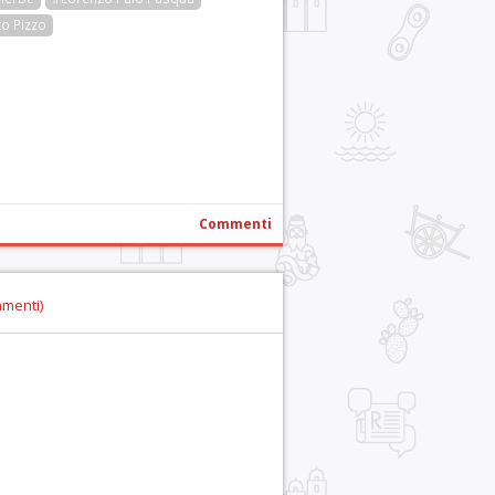
o Pizzo
r
pp
gram
ail
Condividi
Commenti
mmenti)