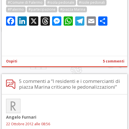
#Comune di Palermo
#isola pedonale
#isole pedonali
#Palermo
#partecipazione
#piazza Marina
Facebook
LinkedIn
X
Threads
Messenger
WhatsApp
Telegram
Email
Cond
Ospiti
5 commenti
5 commenti a “I residenti e i commercianti di
piazza Marina criticano le pedonalizzazioni”
Angelo Furnari
22 Ottobre 2012 alle 08:56