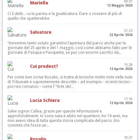
09:37
Mariella
12 Maggio 2026
Ci li detti… cu lu parmu e la gnutticatura. Dare o ricevere di più di
quello che spetterebbe.
21:23
Salvatore
22 Aprile 2026
“Avremmo tanto voluto garantirvi l’apertura del parco anche per le
giornate del 25 aprile e del 1 maggio, così come abbiamo fatto per le
giornate di Pasqua e Pasquetta, se pur con enormi sacrifici da...
15:28
Cui prodest?
12 Aprile 2026
Per come ben scrive Rosalio, si tratta di tecniche molto note nelle Aule
di Tribunale e sapientemente descritte – ad esempio – in testi tecnici –
poi resi romanzo – come l’ “Arte del...
11:16
Lucia Schiera
12 Aprile 2026
Salve signor Callea, grazie per queste informazioni e
approfondimenti. Io sono nata e abito nel quartiere, ho 19 anni, ma
non avevo idea di tutta questa storia complicata del parco. Ero
convinta che fosse un...
10:37
Rosalio