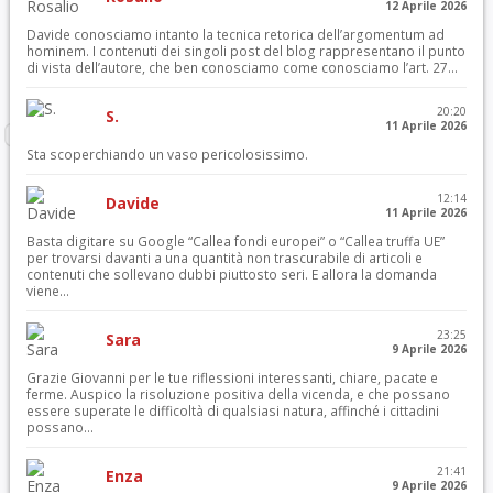
12 Aprile 2026
Davide conosciamo intanto la tecnica retorica dell’argomentum ad
hominem. I contenuti dei singoli post del blog rappresentano il punto
di vista dell’autore, che ben conosciamo come conosciamo l’art. 27...
20:20
S.
11 Aprile 2026
Sta scoperchiando un vaso pericolosissimo.
12:14
Davide
11 Aprile 2026
Basta digitare su Google “Callea fondi europei” o “Callea truffa UE”
per trovarsi davanti a una quantità non trascurabile di articoli e
contenuti che sollevano dubbi piuttosto seri. E allora la domanda
viene...
23:25
Sara
9 Aprile 2026
Grazie Giovanni per le tue riflessioni interessanti, chiare, pacate e
ferme. Auspico la risoluzione positiva della vicenda, e che possano
essere superate le difficoltà di qualsiasi natura, affinché i cittadini
possano...
21:41
Enza
9 Aprile 2026