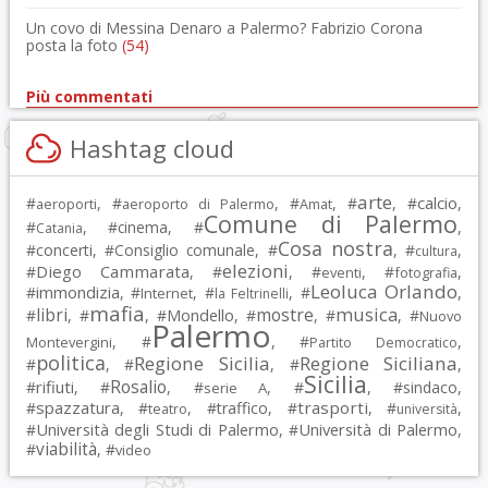
Un covo di Messina Denaro a Palermo? Fabrizio Corona
posta la foto
(54)
Più commentati
Hashtag cloud
arte
calcio
#
, #
, #
, #
, #
,
aeroporti
aeroporto di Palermo
Amat
Comune di Palermo
#
, #
cinema
, #
,
Catania
Cosa nostra
#
concerti
, #
Consiglio comunale
, #
, #
,
cultura
elezioni
Diego Cammarata
#
, #
, #
, #
,
eventi
fotografia
Leoluca Orlando
immondizia
#
, #
, #
, #
,
Internet
la Feltrinelli
mafia
musica
libri
mostre
#
, #
, #
Mondello
, #
, #
, #
Nuovo
Palermo
, #
, #
,
Montevergini
Partito Democratico
politica
Regione Sicilia
Regione Siciliana
#
, #
, #
,
Sicilia
Rosalio
rifiuti
#
, #
, #
, #
, #
sindaco
,
serie A
spazzatura
trasporti
#
, #
, #
traffico
, #
, #
,
teatro
università
Università degli Studi di Palermo
Università di Palermo
#
, #
,
viabilità
#
, #
video