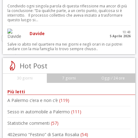
Condivido ogni singola parola di questa riflessione ma ancor di più
la conclusione: “Da qualche parte, a un certo punto, qualcosa si è
interrotto. Il processo collettivo che aveva iniziato a trasformare
questo luogo si...
10:48
Davide
5 Aprile 2026
Salve io abito nel quartiere ma nei giorni e negli orari in cui potrei
andare con la mia famiglia lo trovo sempre chiuso..
Hot Post
30 giorni
7 giorni
Oggi / 24 ore
Più letti
A Palermo c’era e non c’è
(119)
Sesso in automobile a Palermo
(111)
Statistiche commenti
(57)
402esimo “Festino” di Santa Rosalia
(54)