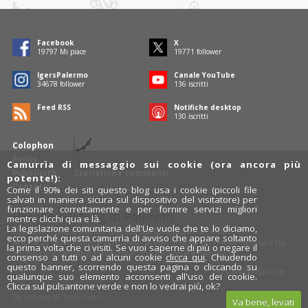
Facebook
X
19797
Mi piace
19771
follower
IgersPalermo
Canale YouTube
34678
follower
136
iscritti
Feed RSS
Notifiche desktop
130
iscritti
Colophon
Policy
Camurrìa di messaggio sui cookie (ora ancora più
Pubblicità
Statistiche commenti
potente!):
Contatti
Come il 90% dei siti questo blog usa i cookie (piccoli file
salvati in maniera sicura sul dispositivo del visitatore) per
funzionare correttamente e per fornire servizi migliori
Rosalio è il blog di Palermo
mentre clicchi qua e là.
La legislazione comunitaria dell'Ue vuole che te lo diciamo,
754 autori
raccontano Palermo dal loro punto di vista.
ecco perché questa camurrìa di avviso che appare soltanto
Anche tu puoi essere uno degli autori: inviaci un'
e-mail
. Rosalio ha
la prima volta che ci visiti. Se vuoi saperne di più o negare il
anche una sezione
fotoblog
e una sezione
videoblog
.
consenso a tutti o ad alcuni cookie
clicca qui
. Chiudendo
questo banner, scorrendo questa pagina o cliccando su
Design
cut&paste
qualunque suo elemento acconsenti all'uso dei cookie.
Clicca sul pulsantone verde e non lo vedrai più, ok?
Rosalio.it
Da un'idea di
Tony Siino
Va bene, levati
Segui Rosalio su
facebook
,
X
e
Instagram
x