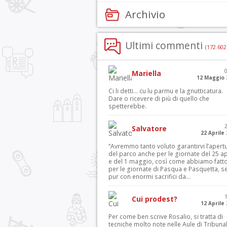
Archivio
Ultimi commenti
(172.602
Mariella
12 Maggio 
Ci li detti… cu lu parmu e la gnutticatura.
Dare o ricevere di più di quello che
spetterebbe.
Salvatore
22 Aprile
“Avremmo tanto voluto garantirvi l’apert
del parco anche per le giornate del 25 ap
e del 1 maggio, così come abbiamo fatt
per le giornate di Pasqua e Pasquetta, s
pur con enormi sacrifici da...
Cui prodest?
12 Aprile
Per come ben scrive Rosalio, si tratta di
tecniche molto note nelle Aule di Tribuna