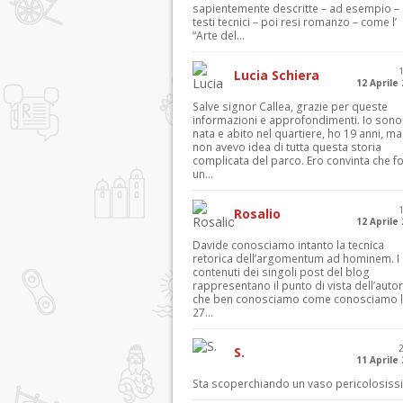
sapientemente descritte – ad esempio – 
testi tecnici – poi resi romanzo – come l’
“Arte del...
Lucia Schiera
12 Aprile
Salve signor Callea, grazie per queste
informazioni e approfondimenti. Io sono
nata e abito nel quartiere, ho 19 anni, ma
non avevo idea di tutta questa storia
complicata del parco. Ero convinta che f
un...
Rosalio
12 Aprile
Davide conosciamo intanto la tecnica
retorica dell’argomentum ad hominem. I
contenuti dei singoli post del blog
rappresentano il punto di vista dell’autor
che ben conosciamo come conosciamo l’
27...
S.
11 Aprile
Sta scoperchiando un vaso pericolosiss