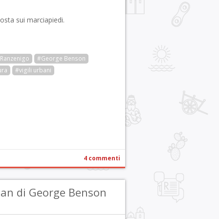
osta sui marciapiedi.
 Ranzenigo
#George Benson
ura
#vigili urbani
r
pp
gram
ail
Condividi
4 commenti
man di George Benson