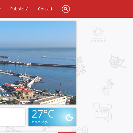
y
Pubblicità
Contatti
27°C
sabato 8 ago