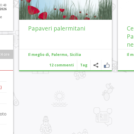
10:48
 2026
 e
Papaveri palermitani
Ce
Pa
ne
,
,
24 ore
Il meglio di
Palermo
Sicilia
Il m
12 commenti
Tag
)
foto