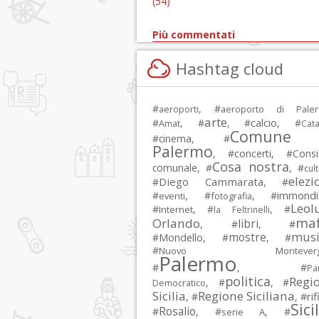
(54)
Più commentati
Hashtag cloud
#
, #
aeroporti
aeroporto di Pale
arte
calcio
#
, #
, #
, #
Amat
Cata
Comune 
#
cinema
, #
Palermo
, #
concerti
, #
Consi
Cosa nostra
comunale
, #
, #
cul
elezi
Diego Cammarata
#
, #
immondi
#
, #
, #
eventi
fotografia
Leol
#
, #
, #
Internet
la Feltrinelli
maf
Orlando
libri
, #
, #
musi
mostre
#
Mondello
, #
, #
#
Nuovo Montevergi
Palermo
#
, #
Par
politica
Regi
, #
, #
Democratico
Sicilia
Regione Siciliana
rif
, #
, #
Sici
Rosalio
#
, #
, #
serie A