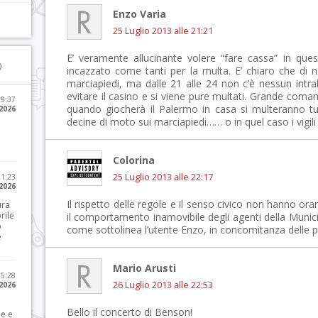
Enzo Varia
25 Luglio 2013 alle 21:21
E’ veramente allucinante volere “fare cassa” in que
)
incazzato come tanti per la multa. E’ chiaro che di
marciapiedi, ma dalle 21 alle 24 non c’è nessun intra
evitare il casino e si viene pure multati. Grande coman
09:37
quando giocherà il Palermo in casa si multeranno tu
2026
decine di moto sui marciapiedi…… o in quel caso i vigi
Colorina
25 Luglio 2013 alle 22:17
21:23
 2026
Il rispetto delle regole e il senso civico non hanno orar
ura
rile
il comportamento inamovibile degli agenti della Munici
o
come sottolinea l’utente Enzo, in concomitanza delle par
e
Mario Arusti
15:28
26 Luglio 2013 alle 22:53
 2026
Bello il concerto di Benson!
le e