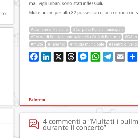
ma i vigili urbani sono stati inflessibili.
Multe anche per altri 82 possessori di auto e moto in s
anto
#Comune di Palermo
#Corpo di Polizia municipale
#Corpo di Polizia municipale della Città di Palermo
#Fabio
#multe
#Palermo
#Polizia municipale
#Teatro di Verd
Facebook
LinkedIn
X
Threads
Messenge
WhatsA
Tele
Em
Palermo
4 commenti a “Multati i pull
durante il concerto”