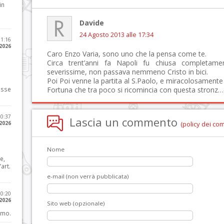
in
Davide
24 Agosto 2013 alle 17:34
11:16
 2026
Caro Enzo Varia, sono uno che la pensa come te.
Circa trent’anni fa Napoli fu chiusa completament
severissime, non passava nemmeno Cristo in bici.
Poi Poi venne la partita al S.Paolo, e miracolosamente
osse
Fortuna che tra poco si ricomincia con questa stronz…
10:37
Lascia un commento
 2026
(policy dei co
Nome
e,
art.
e-mail (non verrà pubblicata)
20:20
 2026
Sito web (opzionale)
imo.