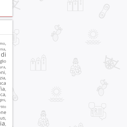
,
rmo
,
nia
di
glio
,
tura
oni
,
zia
,
uca
ia
,
ca
,
,
ni
tito
one
iuti
,
lia
,