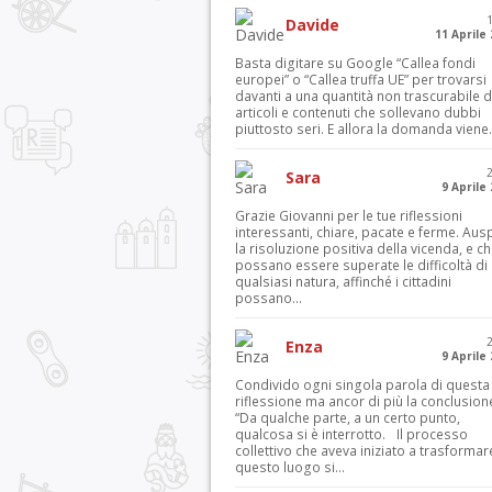
Davide
11 Aprile
Basta digitare su Google “Callea fondi
europei” o “Callea truffa UE” per trovarsi
davanti a una quantità non trascurabile d
articoli e contenuti che sollevano dubbi
piuttosto seri. E allora la domanda viene.
Sara
9 Aprile
Grazie Giovanni per le tue riflessioni
interessanti, chiare, pacate e ferme. Aus
la risoluzione positiva della vicenda, e c
possano essere superate le difficoltà di
qualsiasi natura, affinché i cittadini
possano...
Enza
9 Aprile
Condivido ogni singola parola di questa
riflessione ma ancor di più la conclusion
“Da qualche parte, a un certo punto,
qualcosa si è interrotto. Il processo
collettivo che aveva iniziato a trasformar
questo luogo si...