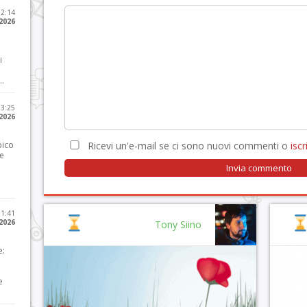
12:14
 2026
i
..
23:25
 2026
pico
Ricevi un'e-mail se ci sono nuovi commenti o
iscri
he
21:41
 2026
Tony Siino
e:
e