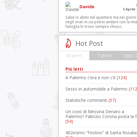
Davide
5 Aprile
Salve io abito nel quartiere ma nei giorni
negli orari in cui potrei andare con la mia
famiglia lo trovo sempre chiuso..
Hot Post
30 giorni
7 giorni
Oggi / 
Più letti
A Palermo c’era e non c’è
(124)
Sesso in automobile a Palermo
(112
Statistiche commenti
(57)
Un covo di Messina Denaro a
Palermo? Fabrizio Corona posta la 
(54)
402esimo “Festino” di Santa Rosalia