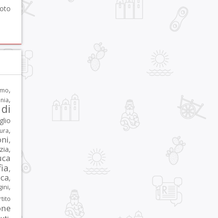
foto
,
rmo
,
nia
di
glio
,
tura
oni
,
zia
,
uca
ia
,
ca
,
,
ni
tito
one