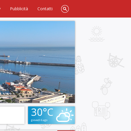
y
Pubblicità
Contatti
30°C
giovedì 6 ago