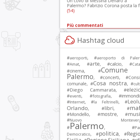
Un covo di Messina Denaro a
Palermo? Fabrizio Corona posta la 
(54)
Più commentati
Hashtag cloud
#
, #
aeroporti
aeroporto di Pale
arte
calcio
#
, #
, #
, #
Amat
Cata
Comune 
#
cinema
, #
Palermo
, #
concerti
, #
Consi
Cosa nostra
comunale
, #
, #
cul
elezi
Diego Cammarata
#
, #
immondi
#
, #
, #
eventi
fotografia
Leol
#
, #
, #
Internet
la Feltrinelli
maf
Orlando
libri
, #
, #
musi
mostre
#
Mondello
, #
, #
#
Nuovo Montevergi
Palermo
#
, #
Par
politica
Regi
, #
, #
Democratico
Sicilia
Regione Siciliana