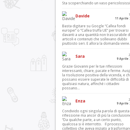
Sta scoperchiando un vaso pericolosiss
Davide
11 Aprile
Basta digitare su Google “Callea fondi
europei” o “Callea truffa UE” per trovarsi
davanti a una quantità non trascurabile d
articoli e contenuti che sollevano dubbi
piuttosto seri. E allora la domanda viene.
Sara
9 Aprile
Grazie Giovanni per le tue riflessioni
interessanti, chiare, pacate e ferme. Aus
la risoluzione positiva della vicenda, e c
possano essere superate le difficoltà di
qualsiasi natura, affinché i cittadini
possano...
Enza
9 Aprile
Condivido ogni singola parola di questa
riflessione ma ancor di più la conclusion
“Da qualche parte, a un certo punto,
qualcosa si è interrotto. Il processo
collettivo che aveva iniziato a trasformar