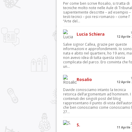
Per come ben scrive Rosalio, si tratta di
tecniche molto note nelle Aule di Tribuna
sapientemente descritte – ad esempio – 
testi tecnici – poi resi romanzo – come l’
“Arte del...
Lucia Schiera
12 Aprile
Salve signor Callea, grazie per queste
informazioni e approfondimenti. Io sono
nata e abito nel quartiere, ho 19 anni, ma
non avevo idea di tutta questa storia
complicata del parco. Ero convinta che f
un...
Rosalio
12 Aprile
Davide conosciamo intanto la tecnica
retorica dell’argomentum ad hominem. I
contenuti dei singoli post del blog
rappresentano il punto di vista dell’autor
che ben conosciamo come conosciamo l’
27...
S.
11 Aprile