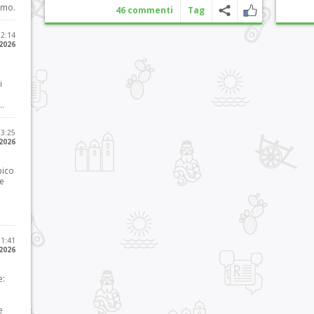
imo.
46 commenti
Tag
12:14
 2026
i
..
23:25
 2026
pico
he
21:41
 2026
e:
e