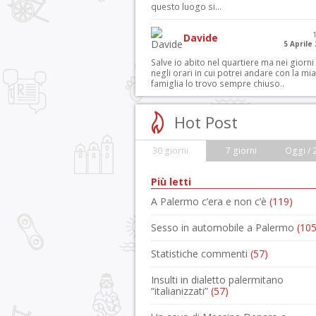
questo luogo si...
Davide
5 Aprile
Salve io abito nel quartiere ma nei giorni
negli orari in cui potrei andare con la mia
famiglia lo trovo sempre chiuso..
Hot Post
30 giorni
7 giorni
Oggi / 
Più letti
A Palermo c’era e non c’è
(119)
Sesso in automobile a Palermo
(105
Statistiche commenti
(57)
Insulti in dialetto palermitano
“italianizzati”
(57)