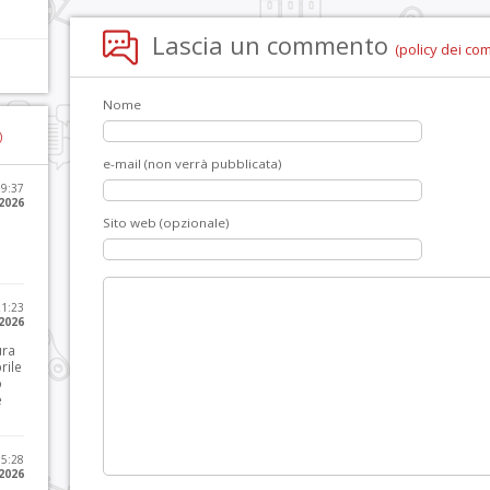
Lascia un commento
(policy dei co
Nome
)
e-mail (non verrà pubblicata)
09:37
2026
Sito web (opzionale)
21:23
 2026
ura
rile
o
e
15:28
 2026