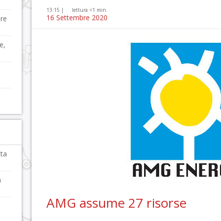
13:15 |
lettura <1 min.
16 Settembre 2020
re
e,
tta
o
à
AMG assume 27 risorse