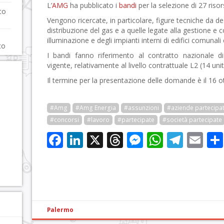
L’
AMG
ha pubblicato i
bandi
per la selezione di 27 risor
to
Vengono ricercate, in particolare, figure tecniche da de
distribuzione del gas e a quelle legate alla gestione e 
illuminazione e degli impianti interni di edifici comunali
co
I bandi fanno riferimento al contratto nazionale d
vigente, relativamente al livello contrattuale L2 (14 unit
Il termine per la presentazione delle domande è il 16 o
#Amg
#Amg Energia
#assunzioni
#aziende partecipa
#concorsi
#lavoro
#partecipate
#società partecipate
Facebook
LinkedIn
X
Threads
Messenge
WhatsA
Tele
Em
Palermo