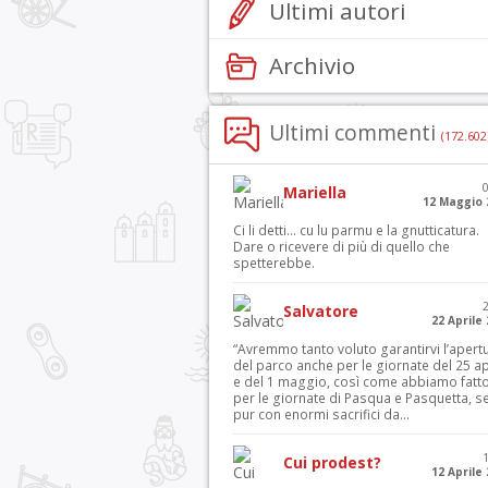
Ultimi autori
Archivio
Ultimi commenti
(172.602
Mariella
12 Maggio 
Ci li detti… cu lu parmu e la gnutticatura.
Dare o ricevere di più di quello che
spetterebbe.
Salvatore
22 Aprile
“Avremmo tanto voluto garantirvi l’apert
del parco anche per le giornate del 25 ap
e del 1 maggio, così come abbiamo fatt
per le giornate di Pasqua e Pasquetta, s
pur con enormi sacrifici da...
Cui prodest?
12 Aprile