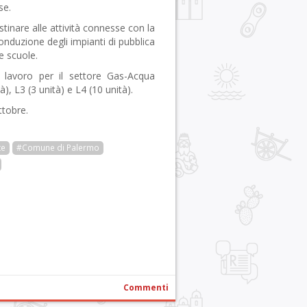
se.
stinare alle attività connesse con la
conduzione degli impianti di pubblica
 e scuole.
i lavoro per il settore Gas-Acqua
à), L3 (3 unità) e L4 (10 unità).
ttobre.
te
#Comune di Palermo
r
pp
gram
ail
Condividi
Commenti