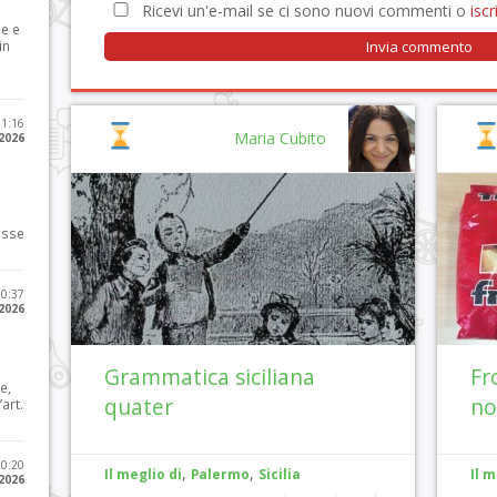
Ricevi un'e-mail se ci sono nuovi commenti o
iscri
le e
in
11:16
Maria Cubito
 2026
osse
10:37
 2026
Grammatica siciliana
Fro
e,
quater
no
art.
20:20
,
,
Il meglio di
Palermo
Sicilia
Il m
 2026