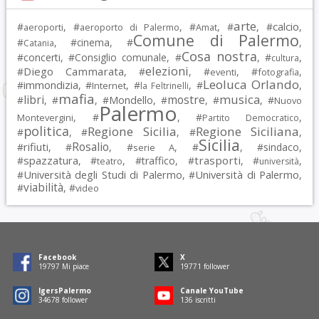
arte
calcio
#
, #
, #
, #
, #
,
aeroporti
aeroporto di Palermo
Amat
Comune di Palermo
#
, #
cinema
, #
,
Catania
Cosa nostra
#
concerti
, #
Consiglio comunale
, #
, #
,
cultura
elezioni
Diego Cammarata
#
, #
, #
, #
,
eventi
fotografia
Leoluca Orlando
immondizia
#
, #
, #
, #
,
Internet
la Feltrinelli
mafia
musica
libri
mostre
#
, #
, #
Mondello
, #
, #
, #
Nuovo
Palermo
, #
, #
,
Montevergini
Partito Democratico
politica
Regione Sicilia
Regione Siciliana
#
, #
, #
,
Sicilia
Rosalio
rifiuti
#
, #
, #
, #
, #
sindaco
,
serie A
spazzatura
trasporti
#
, #
, #
traffico
, #
, #
,
teatro
università
Università degli Studi di Palermo
Università di Palermo
#
, #
,
viabilità
#
, #
video
Facebook
X
19797
Mi piace
19771
follower
IgersPalermo
Canale YouTube
34678
follower
136
iscritti