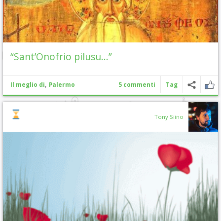
“Sant’Onofrio pilusu…”
,
Il meglio di
Palermo
5 commenti
Tag
Tony Siino