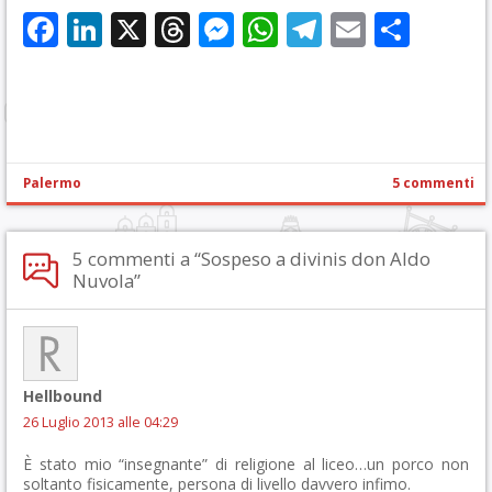
Facebook
LinkedIn
X
Threads
Messenger
WhatsApp
Telegram
Email
Cond
Palermo
5 commenti
5 commenti a “Sospeso a divinis don Aldo
Nuvola”
Hellbound
26 Luglio 2013 alle 04:29
È stato mio “insegnante” di religione al liceo…un porco non
soltanto fisicamente, persona di livello davvero infimo.