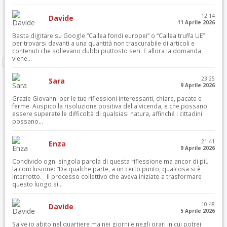
12:14
Davide
11 Aprile 2026
Basta digitare su Google “Callea fondi europei” o “Callea truffa UE”
per trovarsi davanti a una quantità non trascurabile di articoli e
contenuti che sollevano dubbi piuttosto seri. E allora la domanda
viene...
23:25
Sara
9 Aprile 2026
Grazie Giovanni per le tue riflessioni interessanti, chiare, pacate e
ferme. Auspico la risoluzione positiva della vicenda, e che possano
essere superate le difficoltà di qualsiasi natura, affinché i cittadini
possano...
21:41
Enza
9 Aprile 2026
Condivido ogni singola parola di questa riflessione ma ancor di più
la conclusione: “Da qualche parte, a un certo punto, qualcosa si è
interrotto. Il processo collettivo che aveva iniziato a trasformare
questo luogo si...
10:48
Davide
5 Aprile 2026
Salve io abito nel quartiere ma nei giorni e negli orari in cui potrei