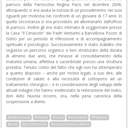
parroco della Parrocchia Regina Pacis nel dicembre 2008,
allorquando si era avuta la notizia di un procedimento nei suoi
riguardi per molestia nei confronti di un giovane di 17 anni.
In
quella circostanza si era proceduto ad allontanarlo dall’ufficio
di parroco. Inoltre gli era stato intimato di soggiornare presso
la Casa “Il Cenacolo” dei Padri Venturini a Barcellona Pozzo di
Gotto per un periodo di riflessione e di accompagnamento
spirituale e psicologico. Successivamente è stato stabilito che
seguisse un percorso organico e ben strutturato della durata
di almeno due anni, che mirasse al consolidamento della
maturità umana, affettiva e sacerdotale presso una struttura
protetta. Tenuto conto del fatto che egli non ha ottemperato
a quanto disposto – anche per motivi legati, a suo dire, alle
condizioni di salute e alla necessità di sottoporsi ad un
trattamento chirurgico – e in considerazione degli sviluppi delle
attuali indagini che hanno evidenziato la reiterazione del reato,
don Aldo Nuvola incorre, ora, nella pena canonica della
sospensione a divinis.
#Aldo Nuvola
#Chiesa
#Curia
#minorenni
#Palermo
#preti
#prostituzione
#sospensione a divinis