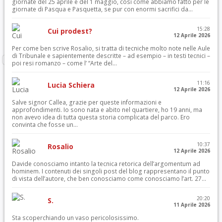
giornate del 25 aprile e del 1 maggio, così come abbiamo fatto per le
giornate di Pasqua e Pasquetta, se pur con enormi sacrifici da...
15:28
Cui prodest?
12 Aprile 2026
Per come ben scrive Rosalio, si tratta di tecniche molto note nelle Aule
di Tribunale e sapientemente descritte – ad esempio – in testi tecnici –
poi resi romanzo – come l’ “Arte del...
11:16
Lucia Schiera
12 Aprile 2026
Salve signor Callea, grazie per queste informazioni e
approfondimenti. Io sono nata e abito nel quartiere, ho 19 anni, ma
non avevo idea di tutta questa storia complicata del parco. Ero
convinta che fosse un...
10:37
Rosalio
12 Aprile 2026
Davide conosciamo intanto la tecnica retorica dell’argomentum ad
hominem. I contenuti dei singoli post del blog rappresentano il punto
di vista dell’autore, che ben conosciamo come conosciamo l’art. 27...
20:20
S.
11 Aprile 2026
Sta scoperchiando un vaso pericolosissimo.