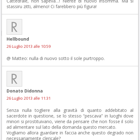
Cattedrale, non sapeva…! Niente di nuovo insomma. Ma si
stassiru zitti, almeno! Ci farebbero più figura!
Hellbound
26 Luglio 2013 alle 10:59
@ Matteo: nulla di nuovo sotto il sole purtroppo.
Donato Didonna
26 Luglio 2013 alle 11:31
Senza nulla togliere alla gravità di quanto addebitato al
sacerdote in questione, se lo stesso “pescava” in luoghi dove
minori si prostituivano, viene da pensare che non fosse il solo
ad alimentare sul lato della domanda questo mercato.
Vogliamo allora guardare in faccia anche questo degrado non
necessariamente clericale?