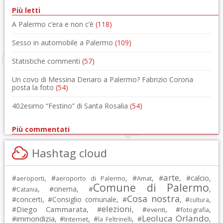
Più letti
A Palermo c’era e non c’è
(118)
Sesso in automobile a Palermo
(109)
Statistiche commenti
(57)
Un covo di Messina Denaro a Palermo? Fabrizio Corona
posta la foto
(54)
402esimo “Festino” di Santa Rosalia
(54)
Più commentati
Hashtag cloud
arte
calcio
#
, #
, #
, #
, #
,
aeroporti
aeroporto di Palermo
Amat
Comune di Palermo
#
, #
cinema
, #
,
Catania
Cosa nostra
#
concerti
, #
Consiglio comunale
, #
, #
,
cultura
elezioni
Diego Cammarata
#
, #
, #
, #
,
eventi
fotografia
Leoluca Orlando
immondizia
#
, #
, #
, #
,
Internet
la Feltrinelli