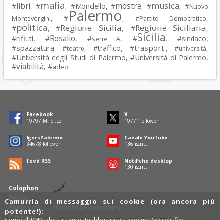
mafia
musica
libri
mostre
#
, #
, #
Mondello
, #
, #
, #
Nuovo
Palermo
, #
, #
,
Montevergini
Partito Democratico
politica
Regione Sicilia
Regione Siciliana
#
, #
, #
,
Sicilia
Rosalio
rifiuti
#
, #
, #
, #
, #
sindaco
,
serie A
spazzatura
trasporti
#
, #
, #
traffico
, #
, #
,
teatro
università
Università degli Studi di Palermo
Università di Palermo
#
, #
,
viabilità
#
, #
video
Facebook
X
19797
Mi piace
19771
follower
IgersPalermo
Canale YouTube
34678
follower
136
iscritti
Feed RSS
Notifiche desktop
130
iscritti
Colophon
Policy
Camurrìa di messaggio sui cookie (ora ancora più
Pubblicità
Statistiche commenti
potente!):
Contatti
Come il 90% dei siti questo blog usa i cookie (piccoli file