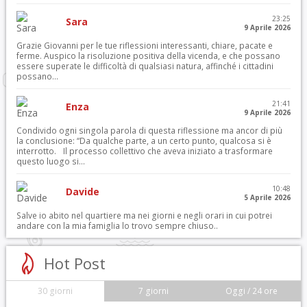
23:25
Sara
9 Aprile 2026
Grazie Giovanni per le tue riflessioni interessanti, chiare, pacate e
ferme. Auspico la risoluzione positiva della vicenda, e che possano
essere superate le difficoltà di qualsiasi natura, affinché i cittadini
possano...
21:41
Enza
9 Aprile 2026
Condivido ogni singola parola di questa riflessione ma ancor di più
la conclusione: “Da qualche parte, a un certo punto, qualcosa si è
interrotto. Il processo collettivo che aveva iniziato a trasformare
questo luogo si...
10:48
Davide
5 Aprile 2026
Salve io abito nel quartiere ma nei giorni e negli orari in cui potrei
andare con la mia famiglia lo trovo sempre chiuso..
Hot Post
30 giorni
7 giorni
Oggi / 24 ore