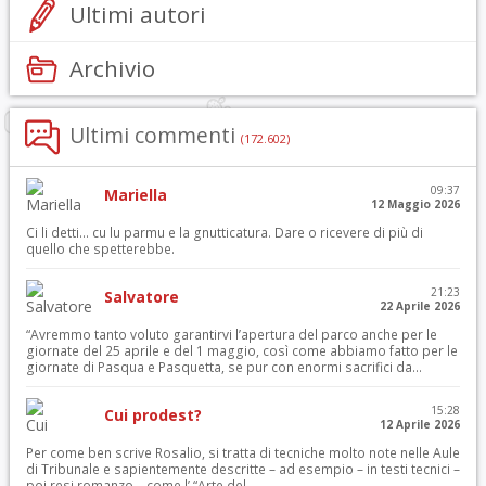
Ultimi autori
Archivio
Ultimi commenti
(172.602)
09:37
Mariella
12 Maggio 2026
Ci li detti… cu lu parmu e la gnutticatura. Dare o ricevere di più di
quello che spetterebbe.
21:23
Salvatore
22 Aprile 2026
“Avremmo tanto voluto garantirvi l’apertura del parco anche per le
giornate del 25 aprile e del 1 maggio, così come abbiamo fatto per le
giornate di Pasqua e Pasquetta, se pur con enormi sacrifici da...
15:28
Cui prodest?
12 Aprile 2026
Per come ben scrive Rosalio, si tratta di tecniche molto note nelle Aule
di Tribunale e sapientemente descritte – ad esempio – in testi tecnici –
poi resi romanzo – come l’ “Arte del...