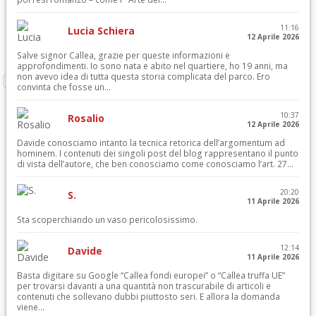
11:16
Lucia Schiera
12 Aprile 2026
Salve signor Callea, grazie per queste informazioni e
approfondimenti. Io sono nata e abito nel quartiere, ho 19 anni, ma
non avevo idea di tutta questa storia complicata del parco. Ero
convinta che fosse un...
10:37
Rosalio
12 Aprile 2026
Davide conosciamo intanto la tecnica retorica dell’argomentum ad
hominem. I contenuti dei singoli post del blog rappresentano il punto
di vista dell’autore, che ben conosciamo come conosciamo l’art. 27...
20:20
S.
11 Aprile 2026
Sta scoperchiando un vaso pericolosissimo.
12:14
Davide
11 Aprile 2026
Basta digitare su Google “Callea fondi europei” o “Callea truffa UE”
per trovarsi davanti a una quantità non trascurabile di articoli e
contenuti che sollevano dubbi piuttosto seri. E allora la domanda
viene...