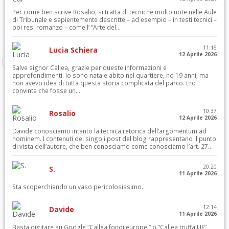
Per come ben scrive Rosalio, si tratta di tecniche molto note nelle Aule
di Tribunale e sapientemente descritte – ad esempio – in testi tecnici –
poi resi romanzo – come l’ “Arte del...
11:16
Lucia Schiera
12 Aprile 2026
Salve signor Callea, grazie per queste informazioni e
approfondimenti. Io sono nata e abito nel quartiere, ho 19 anni, ma
non avevo idea di tutta questa storia complicata del parco. Ero
convinta che fosse un...
10:37
Rosalio
12 Aprile 2026
Davide conosciamo intanto la tecnica retorica dell’argomentum ad
hominem. I contenuti dei singoli post del blog rappresentano il punto
di vista dell’autore, che ben conosciamo come conosciamo l’art. 27...
20:20
S.
11 Aprile 2026
Sta scoperchiando un vaso pericolosissimo.
12:14
Davide
11 Aprile 2026
Basta digitare su Google “Callea fondi europei” o “Callea truffa UE”