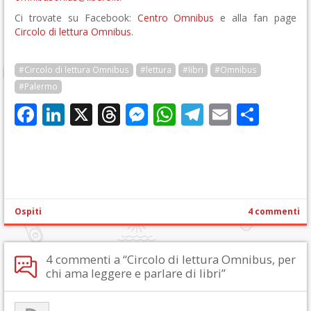
Ci trovate su Facebook:
Centro Omnibus
e alla fan page
Circolo di lettura Omnibus
.
#Circolo di lettura Omnibus
#lettura
#libri
#Omnibus
#Palermo
Facebook
LinkedIn
X
Threads
Messenger
WhatsApp
Telegram
Email
Cond
Ospiti
4 commenti
4 commenti a “Circolo di lettura Omnibus, per
chi ama leggere e parlare di libri”