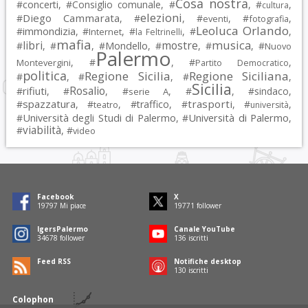
Cosa nostra
#
concerti
, #
Consiglio comunale
, #
, #
,
cultura
elezioni
Diego Cammarata
#
, #
, #
, #
,
eventi
fotografia
Leoluca Orlando
immondizia
#
, #
, #
, #
,
Internet
la Feltrinelli
mafia
musica
libri
mostre
#
, #
, #
Mondello
, #
, #
, #
Nuovo
Palermo
, #
, #
,
Montevergini
Partito Democratico
politica
Regione Sicilia
Regione Siciliana
#
, #
, #
,
Sicilia
Rosalio
rifiuti
#
, #
, #
, #
, #
sindaco
,
serie A
spazzatura
trasporti
#
, #
, #
traffico
, #
, #
,
teatro
università
Università degli Studi di Palermo
Università di Palermo
#
, #
,
viabilità
#
, #
video
Facebook
X
19797
Mi piace
19771
follower
IgersPalermo
Canale YouTube
34678
follower
136
iscritti
Feed RSS
Notifiche desktop
130
iscritti
Colophon