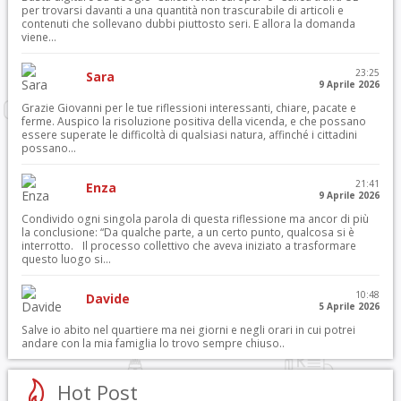
per trovarsi davanti a una quantità non trascurabile di articoli e
contenuti che sollevano dubbi piuttosto seri. E allora la domanda
viene...
23:25
Sara
9 Aprile 2026
Grazie Giovanni per le tue riflessioni interessanti, chiare, pacate e
ferme. Auspico la risoluzione positiva della vicenda, e che possano
essere superate le difficoltà di qualsiasi natura, affinché i cittadini
possano...
21:41
Enza
9 Aprile 2026
Condivido ogni singola parola di questa riflessione ma ancor di più
la conclusione: “Da qualche parte, a un certo punto, qualcosa si è
interrotto. Il processo collettivo che aveva iniziato a trasformare
questo luogo si...
10:48
Davide
5 Aprile 2026
Salve io abito nel quartiere ma nei giorni e negli orari in cui potrei
andare con la mia famiglia lo trovo sempre chiuso..
Hot Post