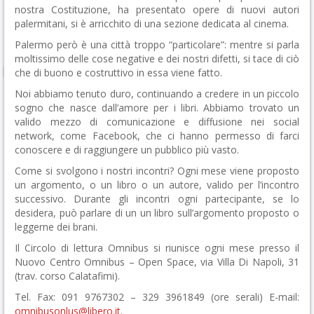
nostra Costituzione, ha presentato opere di nuovi autori
palermitani, si è arricchito di una sezione dedicata al cinema.
Palermo però è una città troppo “particolare”: mentre si parla
moltissimo delle cose negative e dei nostri difetti, si tace di ciò
che di buono e costruttivo in essa viene fatto.
Noi abbiamo tenuto duro, continuando a credere in un piccolo
sogno che nasce dall’amore per i libri. Abbiamo trovato un
valido mezzo di comunicazione e diffusione nei social
network, come Facebook, che ci hanno permesso di farci
conoscere e di raggiungere un pubblico più vasto.
Come si svolgono i nostri incontri? Ogni mese viene proposto
un argomento, o un libro o un autore, valido per l’incontro
successivo. Durante gli incontri ogni partecipante, se lo
desidera, può parlare di un un libro sull’argomento proposto o
leggerne dei brani.
Il Circolo di lettura Omnibus si riunisce ogni mese presso il
Nuovo Centro Omnibus – Open Space, via Villa Di Napoli, 31
(trav. corso Calatafimi).
Tel. Fax: 091 9767302 – 329 3961849 (ore serali) E-mail:
omnibusonlus@libero.it
.