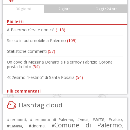
30 giorni
7 giorni
Oggi / 24 ore
Più letti
A Palermo c’era e non c’è
(118)
Sesso in automobile a Palermo
(109)
Statistiche commenti
(57)
Un covo di Messina Denaro a Palermo? Fabrizio Corona
posta la foto
(54)
402esimo “Festino” di Santa Rosalia
(54)
Più commentati
Hashtag cloud
arte
calcio
#
, #
, #
, #
, #
,
aeroporti
aeroporto di Palermo
Amat
Comune di Palermo
#
, #
cinema
, #
,
Catania