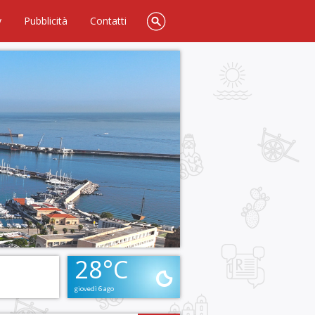
y
Pubblicità
Contatti
28°C
giovedì 6 ago