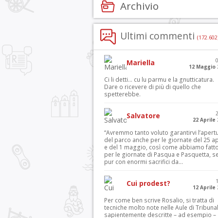
Archivio
Ultimi commenti
(172.602
Mariella
12 Maggio 
Ci li detti… cu lu parmu e la gnutticatura.
Dare o ricevere di più di quello che
spetterebbe.
Salvatore
22 Aprile
“Avremmo tanto voluto garantirvi l’apert
del parco anche per le giornate del 25 ap
e del 1 maggio, così come abbiamo fatt
per le giornate di Pasqua e Pasquetta, s
pur con enormi sacrifici da...
Cui prodest?
12 Aprile
Per come ben scrive Rosalio, si tratta di
tecniche molto note nelle Aule di Tribuna
sapientemente descritte – ad esempio – 