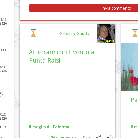
11:16
 2026
Gilberto Gaudio
osse
Atterrare con il vento a
Punta Raisi
10:37
 2026
e,
art.
Pa
20:20
 2026
,
imo.
Il meglio di
Palermo
Il m
26 commenti
Tag