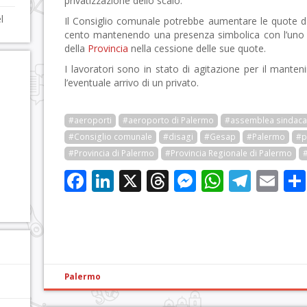
privatizzazione dello scalo.
l
Il Consiglio comunale potrebbe aumentare le quote da
cento mantenendo una presenza simbolica con l’uno p
della
Provincia
nella cessione delle sue quote.
I lavoratori sono in stato di agitazione per il manten
l’eventuale arrivo di un privato.
#aeroporti
#aeroporto di Palermo
#assemblea sindaca
#Consiglio comunale
#disagi
#Gesap
#Palermo
#p
#Provincia di Palermo
#Provincia Regionale di Palermo
#
Facebook
LinkedIn
X
Threads
Messenge
WhatsA
Tele
Em
Palermo