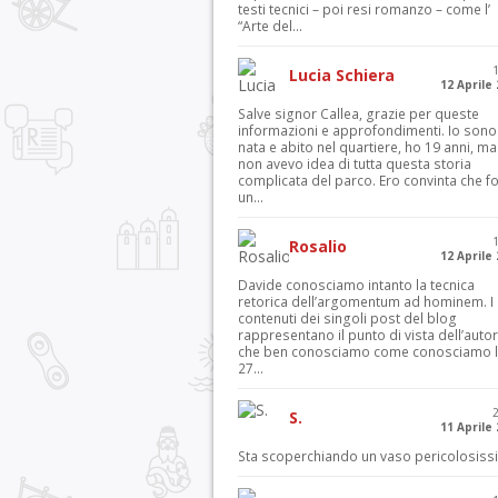
testi tecnici – poi resi romanzo – come l’
“Arte del...
Lucia Schiera
12 Aprile
Salve signor Callea, grazie per queste
informazioni e approfondimenti. Io sono
nata e abito nel quartiere, ho 19 anni, ma
non avevo idea di tutta questa storia
complicata del parco. Ero convinta che f
un...
Rosalio
12 Aprile
Davide conosciamo intanto la tecnica
retorica dell’argomentum ad hominem. I
contenuti dei singoli post del blog
rappresentano il punto di vista dell’autor
che ben conosciamo come conosciamo l’
27...
S.
11 Aprile
Sta scoperchiando un vaso pericolosiss