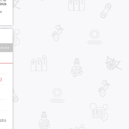
10:48
 2026
 e
24 ore
)
foto