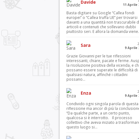
Davide
11 Aprile
Basta digitare su Google “Callea fondi
europei” o “Callea truffa UE” per trovarsi
davanti a una quantità non trascurabile d
articoli e contenuti che sollevano dubbi
piuttosto seri. E allora la domanda viene.
Sara
9 Aprile
Grazie Giovanni per le tue riflessioni
interessanti, chiare, pacate e ferme. Aus
la risoluzione positiva della vicenda, e c
possano essere superate le difficoltà di
qualsiasi natura, affinché i cittadini
possano...
Enza
9 Aprile
Condivido ogni singola parola di questa
riflessione ma ancor di più la conclusion
“Da qualche parte, a un certo punto,
qualcosa si è interrotto. Il processo
collettivo che aveva iniziato a trasformar
questo luogo si...