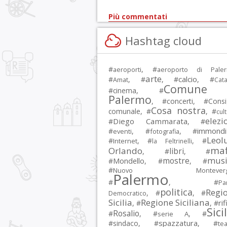
Più commentati
Hashtag cloud
#
, #
aeroporti
aeroporto di Pale
arte
calcio
#
, #
, #
, #
Amat
Cata
Comune 
#
cinema
, #
Palermo
, #
concerti
, #
Consi
Cosa nostra
comunale
, #
, #
cul
elezi
Diego Cammarata
#
, #
immondi
#
, #
, #
eventi
fotografia
Leol
#
, #
, #
Internet
la Feltrinelli
maf
Orlando
libri
, #
, #
musi
mostre
#
Mondello
, #
, #
#
Nuovo Montevergi
Palermo
#
, #
Par
politica
Regi
, #
, #
Democratico
Sicilia
Regione Siciliana
rif
, #
, #
Sici
Rosalio
#
, #
, #
serie A
spazzatura
#
sindaco
, #
, #
tea