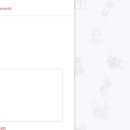
mmenti)
viti
.