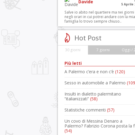
Davide
5 Aprile
Salve io abito nel quartiere ma nei giorni
negli orari in cui potrei andare con la mia
famiglia lo trovo sempre chiuso..
Hot Post
30 giorni
7 giorni
Oggi / 
Più letti
A Palermo c’era e non c’è
(120)
Sesso in automobile a Palermo
(109
Insulti in dialetto palermitano
“italianizzati”
(58)
Statistiche commenti
(57)
Un covo di Messina Denaro a
Palermo? Fabrizio Corona posta la 
(54)