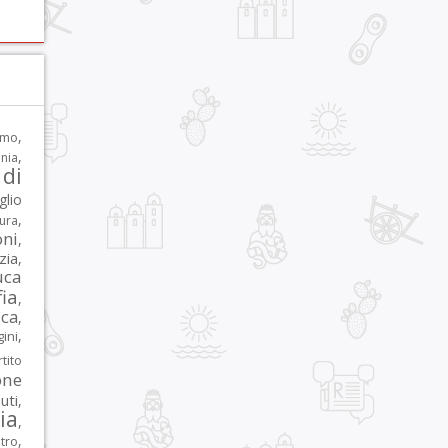
,
rmo
,
nia
di
glio
,
tura
oni
,
zia
,
uca
ia
,
ca
,
,
ni
tito
one
iuti
,
lia
,
,
tro