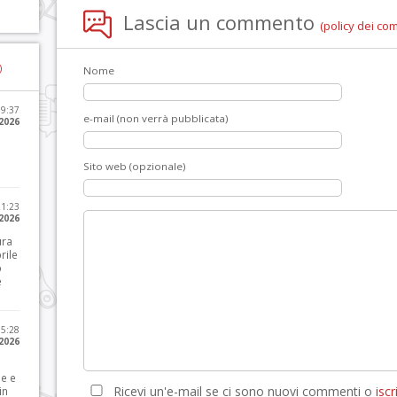
Lascia un commento
(policy dei co
)
Nome
09:37
e-mail (non verrà pubblicata)
2026
Sito web (opzionale)
21:23
 2026
ura
rile
o
e
15:28
 2026
le e
Ricevi un'e-mail se ci sono nuovi commenti o
iscri
in