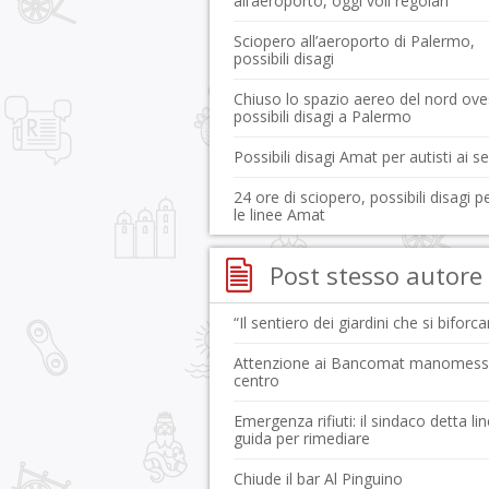
all’aeroporto, oggi voli regolari
Sciopero all’aeroporto di Palermo,
possibili disagi
Chiuso lo spazio aereo del nord ove
possibili disagi a Palermo
Possibili disagi Amat per autisti ai s
24 ore di sciopero, possibili disagi p
le linee Amat
Post stesso autore
“Il sentiero dei giardini che si biforc
Attenzione ai Bancomat manomessi
centro
Emergenza rifiuti: il sindaco detta li
guida per rimediare
Chiude il bar Al Pinguino