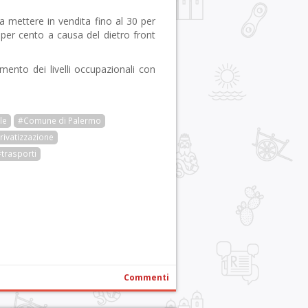
 mettere in vendita fino al 30 per
er cento a causa del dietro front
imento dei livelli occupazionali con
le
#Comune di Palermo
rivatizzazione
trasporti
r
pp
gram
ail
Condividi
Commenti