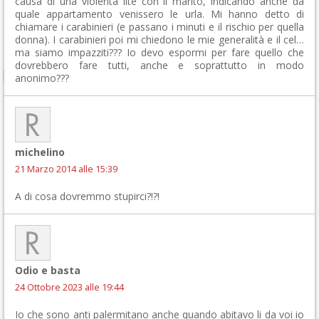
causa di una violenta lite con il marito, indicando anche da
quale appartamento venissero le urla. Mi hanno detto di
chiamare i carabinieri (e passano i minuti e il rischio per quella
donna). I carabinieri poi mi chiedono le mie generalità e il cel…
ma siamo impazziti??? Io devo espormi per fare quello che
dovrebbero fare tutti, anche e soprattutto in modo
anonimo???
michelino
21 Marzo 2014 alle 15:39
A di cosa dovremmo stupirci?!?!
Odio e basta
24 Ottobre 2023 alle 19:44
Io che sono anti palermitano anche quando abitavo li da voi io