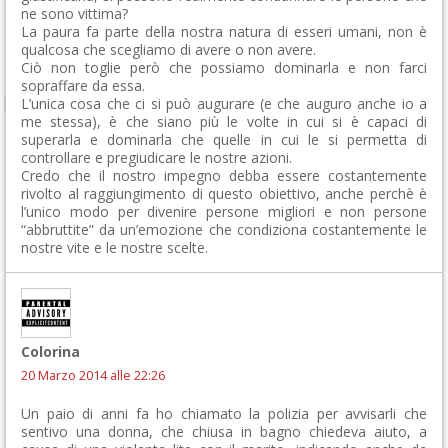
ne sono vittima?
La paura fa parte della nostra natura di esseri umani, non è
qualcosa che scegliamo di avere o non avere.
Ciò non toglie però che possiamo dominarla e non farci
sopraffare da essa.
L’unica cosa che ci si può augurare (e che auguro anche io a
me stessa), è che siano più le volte in cui si è capaci di
superarla e dominarla che quelle in cui le si permetta di
controllare e pregiudicare le nostre azioni.
Credo che il nostro impegno debba essere costantemente
rivolto al raggiungimento di questo obiettivo, anche perchè è
l’unico modo per divenire persone migliori e non persone
“abbruttite” da un’emozione che condiziona costantemente le
nostre vite e le nostre scelte.
Colorina
20 Marzo 2014 alle 22:26
Un paio di anni fa ho chiamato la polizia per avvisarli che
sentivo una donna, che chiusa in bagno chiedeva aiuto, a