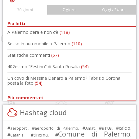
30 giorni
7 giorni
Oggi / 24 ore
Più letti
A Palermo c’era e non c’è
(118)
Sesso in automobile a Palermo
(110)
Statistiche commenti
(57)
402esimo “Festino” di Santa Rosalia
(54)
Un covo di Messina Denaro a Palermo? Fabrizio Corona
posta la foto
(54)
Più commentati
Hashtag cloud
arte
calcio
#
, #
, #
, #
, #
,
aeroporti
aeroporto di Palermo
Amat
Comune di Palermo
#
, #
cinema
, #
,
Catania