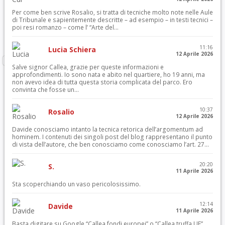
Per come ben scrive Rosalio, si tratta di tecniche molto note nelle Aule
di Tribunale e sapientemente descritte – ad esempio – in testi tecnici –
poi resi romanzo – come l’ “Arte del...
11:16
Lucia Schiera
12 Aprile 2026
Salve signor Callea, grazie per queste informazioni e
approfondimenti. Io sono nata e abito nel quartiere, ho 19 anni, ma
non avevo idea di tutta questa storia complicata del parco. Ero
convinta che fosse un...
10:37
Rosalio
12 Aprile 2026
Davide conosciamo intanto la tecnica retorica dell’argomentum ad
hominem. I contenuti dei singoli post del blog rappresentano il punto
di vista dell’autore, che ben conosciamo come conosciamo l’art. 27...
20:20
S.
11 Aprile 2026
Sta scoperchiando un vaso pericolosissimo.
12:14
Davide
11 Aprile 2026
Basta digitare su Google “Callea fondi europei” o “Callea truffa UE”