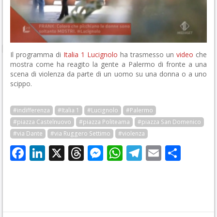
Il programma di
Italia 1
Lucignolo
ha trasmesso un
video
che
mostra come ha reagito la gente a Palermo di fronte a una
scena di violenza da parte di un uomo su una donna o a uno
scippo.
#indifferenza
#Italia 1
#Lucignolo
#Palermo
#piazza Castelnuovo
#piazza Politeama
#piazza San Domenico
#via Dante
#via Ruggero Settimo
#violenza
Facebook
LinkedIn
X
Threads
Messenger
WhatsApp
Telegram
Email
Cond