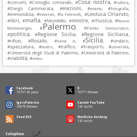
Cosa nostra
#
concerti
, #
Consiglio comunale
, #
, #
,
cultura
elezioni
Diego Cammarata
#
, #
, #
, #
,
eventi
fotografia
Leoluca Orlando
immondizia
#
, #
, #
, #
,
Internet
la Feltrinelli
mafia
musica
libri
mostre
#
, #
, #
Mondello
, #
, #
, #
Nuovo
Palermo
, #
, #
,
Montevergini
Partito Democratico
politica
Regione Sicilia
Regione Siciliana
#
, #
, #
,
Sicilia
Rosalio
rifiuti
#
, #
, #
, #
, #
sindaco
,
serie A
spazzatura
trasporti
#
, #
, #
traffico
, #
, #
,
teatro
università
Università degli Studi di Palermo
Università di Palermo
#
, #
,
viabilità
#
, #
video
Facebook
X
19797
Mi piace
19771
follower
IgersPalermo
Canale YouTube
34678
follower
136
iscritti
Feed RSS
Notifiche desktop
130
iscritti
Colophon