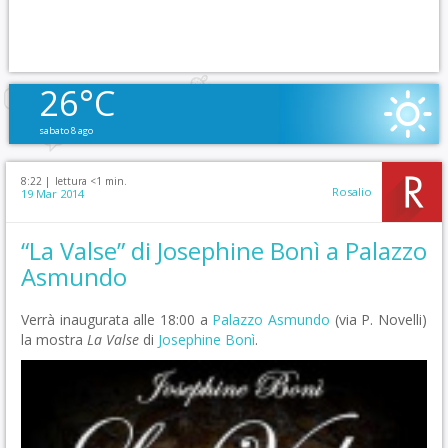
26°C
sabato 8 ago
8:22 |
lettura <1 min.
Rosalio
19 Mar 2014
“La Valse” di Josephine Bonì a Palazzo
Asmundo
Verrà inaugurata alle 18:00 a
Palazzo Asmundo
(via P. Novelli)
la mostra
La Valse
di
Josephine Bonì
.