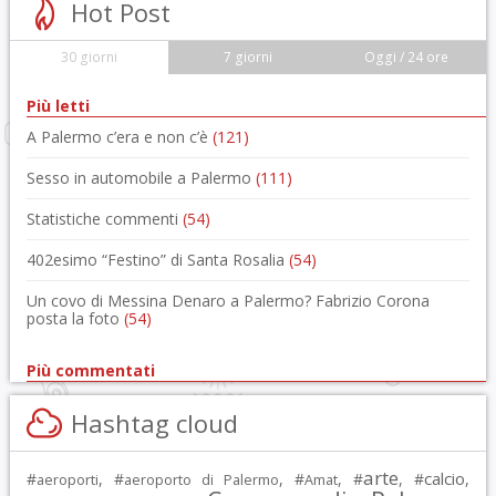
Hot Post
30 giorni
7 giorni
Oggi / 24 ore
Più letti
A Palermo c’era e non c’è
(121)
Sesso in automobile a Palermo
(111)
Statistiche commenti
(54)
402esimo “Festino” di Santa Rosalia
(54)
Un covo di Messina Denaro a Palermo? Fabrizio Corona
posta la foto
(54)
Più commentati
Hashtag cloud
arte
calcio
#
, #
, #
, #
, #
,
aeroporti
aeroporto di Palermo
Amat