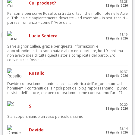
15:28
Cui prodest?
12 Aprile 2026
Per come ben scrive Rosalio, si tratta di tecniche molto note nelle Aule
di Tribunale e sapientemente descritte – ad esempio – in testi tecnici –
poi resi romanzo – come l’ “Arte del...
11:16
Lucia Schiera
12 Aprile 2026
Salve signor Callea, grazie per queste informazioni e
approfondimenti. Io sono nata e abito nel quartiere, ho 19 anni, ma
non avevo idea di tutta questa storia complicata del parco. Ero
convinta che fosse un...
10:37
Rosalio
12 Aprile 2026
Davide conosciamo intanto la tecnica retorica dell’argomentum ad
hominem. I contenuti dei singoli post del blog rappresentano il punto
di vista dell’autore, che ben conosciamo come conosciamo l’art. 27...
20:20
S.
11 Aprile 2026
Sta scoperchiando un vaso pericolosissimo.
12:14
Davide
11 Aprile 2026