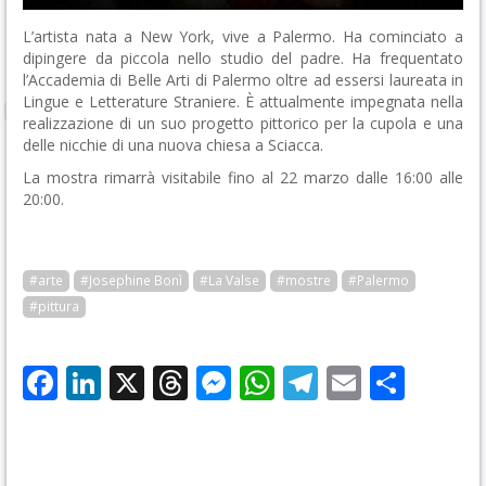
L’artista nata a New York, vive a Palermo. Ha cominciato a
dipingere da piccola nello studio del padre. Ha frequentato
l’Accademia di Belle Arti di Palermo oltre ad essersi laureata in
Lingue e Letterature Straniere. È attualmente impegnata nella
realizzazione di un suo progetto pittorico per la cupola e una
delle nicchie di una nuova chiesa a Sciacca.
La mostra rimarrà visitabile fino al 22 marzo dalle 16:00 alle
20:00.
#arte
#Josephine Bonì
#La Valse
#mostre
#Palermo
#pittura
Facebook
LinkedIn
X
Threads
Messenger
WhatsApp
Telegram
Email
Cond