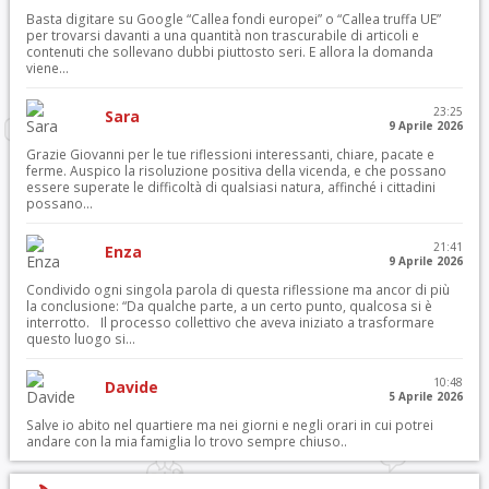
Basta digitare su Google “Callea fondi europei” o “Callea truffa UE”
per trovarsi davanti a una quantità non trascurabile di articoli e
contenuti che sollevano dubbi piuttosto seri. E allora la domanda
viene...
23:25
Sara
9 Aprile 2026
Grazie Giovanni per le tue riflessioni interessanti, chiare, pacate e
ferme. Auspico la risoluzione positiva della vicenda, e che possano
essere superate le difficoltà di qualsiasi natura, affinché i cittadini
possano...
21:41
Enza
9 Aprile 2026
Condivido ogni singola parola di questa riflessione ma ancor di più
la conclusione: “Da qualche parte, a un certo punto, qualcosa si è
interrotto. Il processo collettivo che aveva iniziato a trasformare
questo luogo si...
10:48
Davide
5 Aprile 2026
Salve io abito nel quartiere ma nei giorni e negli orari in cui potrei
andare con la mia famiglia lo trovo sempre chiuso..