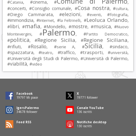
Comune di Palermo
#
, #
cinema
, #
,
Catania
Cosa nostra
#
concerti
, #
Consiglio comunale
, #
, #
,
cultura
elezioni
Diego Cammarata
#
, #
, #
, #
,
eventi
fotografia
Leoluca Orlando
immondizia
#
, #
, #
, #
,
Internet
la Feltrinelli
mafia
musica
libri
mostre
#
, #
, #
Mondello
, #
, #
, #
Nuovo
Palermo
, #
, #
,
Montevergini
Partito Democratico
politica
Regione Sicilia
Regione Siciliana
#
, #
, #
,
Sicilia
Rosalio
rifiuti
#
, #
, #
, #
, #
sindaco
,
serie A
spazzatura
trasporti
#
, #
, #
traffico
, #
, #
,
teatro
università
Università degli Studi di Palermo
Università di Palermo
#
, #
,
viabilità
#
, #
video
Facebook
X
19797
Mi piace
19771
follower
IgersPalermo
Canale YouTube
34678
follower
136
iscritti
Feed RSS
Notifiche desktop
130
iscritti