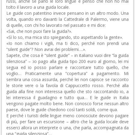
russi, anche se parlo le loro lingue e penso che non ho mai
tolto il lavoro a una guida locale.
Le guide con patentino invece pensano in un altro modo. Una
volta, quando ero davanti la Cattedrale di Palermo, viene una
di quelle, con chi ho lavorato nel passato e mi dice:
«Sai, che non puoi fare la guida?».
«Sì lo so, ma mica sto spiegando, sto aspettando la gente».
«Io non chiamo i vigili, ma ti dico, perché non prendi una
“silent guide”? Non avrai dei problemi….».
Sapete, che cosa è “silent guide” – in italiano vuoi dire “la guida
silenziosa” – :io pago alla guida tipo 200 euro al giorno, lei mi
segua ed io posso parlare e raccontare tutto quello, che
voglio… Praticamente una “copertura” a pagamento. Mi
sembra una cosa assurda, perché lei non capisce se racconto
le storie vere o la favola di Cappuccetto rosso. Perché alla
guida alla fine non interessa quello che sto raccontando io, a
lei interessa il guadagno e tutto qua… E le guide in Italia
vengono pagate molto bene. Non conosco forse nessun altro
paese, dove le guide chiedono così tanti soldi, come qua.
E perché i turisti delle lingue meno conosciute devono pagare
di più, per fare un escursione – altro che la guida locale deve
esserci allora un interprete o una, che parla, accompagnata da
una “guida silenziosa”…