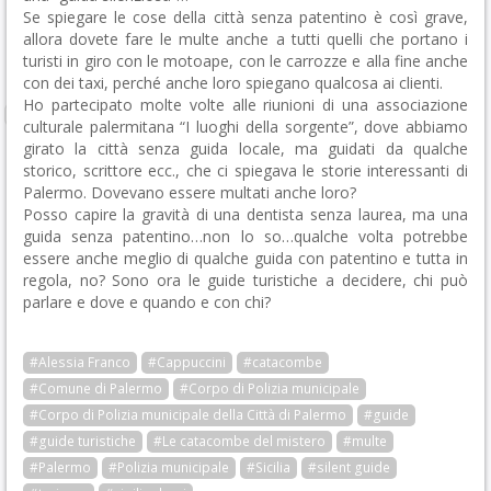
Se spiegare le cose della città senza patentino è così grave,
allora dovete fare le multe anche a tutti quelli che portano i
turisti in giro con le motoape, con le carrozze e alla fine anche
con dei taxi, perché anche loro spiegano qualcosa ai clienti.
Ho partecipato molte volte alle riunioni di una associazione
culturale palermitana “I luoghi della sorgente”, dove abbiamo
girato la città senza guida locale, ma guidati da qualche
storico, scrittore ecc., che ci spiegava le storie interessanti di
Palermo. Dovevano essere multati anche loro?
Posso capire la gravità di una dentista senza laurea, ma una
guida senza patentino…non lo so…qualche volta potrebbe
essere anche meglio di qualche guida con patentino e tutta in
regola, no? Sono ora le guide turistiche a decidere, chi può
parlare e dove e quando e con chi?
#Alessia Franco
#Cappuccini
#catacombe
#Comune di Palermo
#Corpo di Polizia municipale
#Corpo di Polizia municipale della Città di Palermo
#guide
#guide turistiche
#Le catacombe del mistero
#multe
#Palermo
#Polizia municipale
#Sicilia
#silent guide