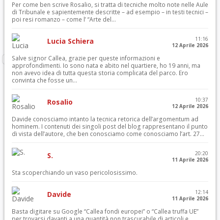
Per come ben scrive Rosalio, si tratta di tecniche molto note nelle Aule
di Tribunale e sapientemente descritte – ad esempio – in testi tecnici –
poi resi romanzo – come l’ “Arte del...
11:16
Lucia Schiera
12 Aprile 2026
Salve signor Callea, grazie per queste informazioni e
approfondimenti. Io sono nata e abito nel quartiere, ho 19 anni, ma
non avevo idea di tutta questa storia complicata del parco. Ero
convinta che fosse un...
10:37
Rosalio
12 Aprile 2026
Davide conosciamo intanto la tecnica retorica dell’argomentum ad
hominem. I contenuti dei singoli post del blog rappresentano il punto
di vista dell’autore, che ben conosciamo come conosciamo l’art. 27...
20:20
S.
11 Aprile 2026
Sta scoperchiando un vaso pericolosissimo.
12:14
Davide
11 Aprile 2026
Basta digitare su Google “Callea fondi europei” o “Callea truffa UE”
per trovarsi davanti a una quantità non trascurabile di articoli e