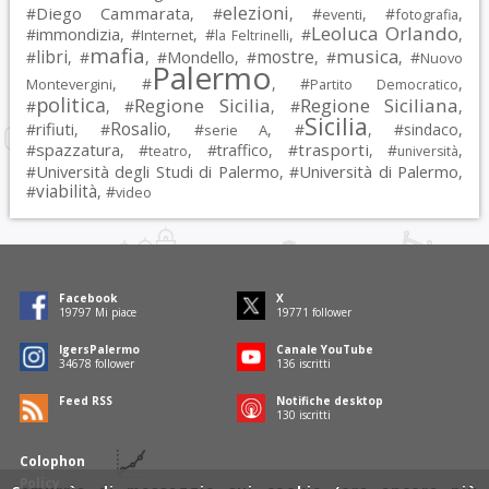
elezioni
Diego Cammarata
#
, #
, #
, #
,
eventi
fotografia
Leoluca Orlando
immondizia
#
, #
, #
, #
,
Internet
la Feltrinelli
mafia
musica
libri
mostre
#
, #
, #
Mondello
, #
, #
, #
Nuovo
Palermo
, #
, #
,
Montevergini
Partito Democratico
politica
Regione Sicilia
Regione Siciliana
#
, #
, #
,
Sicilia
Rosalio
rifiuti
#
, #
, #
, #
, #
sindaco
,
serie A
spazzatura
trasporti
#
, #
, #
traffico
, #
, #
,
teatro
università
Università degli Studi di Palermo
Università di Palermo
#
, #
,
viabilità
#
, #
video
Facebook
X
19797
Mi piace
19771
follower
IgersPalermo
Canale YouTube
34678
follower
136
iscritti
Feed RSS
Notifiche desktop
130
iscritti
Colophon
Policy