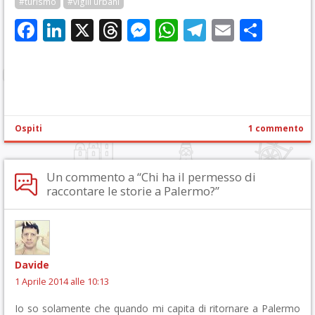
#turismo
#vigili urbani
Facebook
LinkedIn
X
Threads
Messenger
WhatsApp
Telegram
Email
Cond
Ospiti
1 commento
Un commento a “Chi ha il permesso di
raccontare le storie a Palermo?”
Davide
1 Aprile 2014 alle 10:13
Io so solamente che quando mi capita di ritornare a Palermo