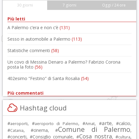
30 giorni
7 giorni
Oggi / 24 ore
Più letti
A Palermo c’era e non c’è
(131)
Sesso in automobile a Palermo
(113)
Statistiche commenti
(58)
Un covo di Messina Denaro a Palermo? Fabrizio Corona
posta la foto
(56)
402esimo “Festino” di Santa Rosalia
(54)
Più commentati
Hashtag cloud
arte
calcio
#
, #
, #
, #
, #
,
aeroporti
aeroporto di Palermo
Amat
Comune di Palermo
#
, #
cinema
, #
,
Catania
Cosa nostra
#
concerti
, #
Consiglio comunale
, #
, #
,
cultura