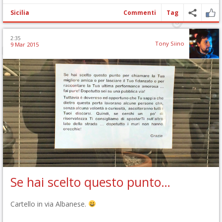
Sicilia
Commenti
Tag
2:35
Tony Siino
9 Mar 2015
Se hai scelto questo punto…
Cartello in via Albanese.