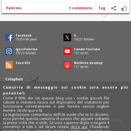
Palermo
1 commento
Tag
Facebook
X
19629
Mi piace
19602
follower
IgersPalermo
Canale YouTube
34382
follower
135
iscritti
Feed RSS
Notifiche desktop
129
iscritti
Colophon
Policy
Camurrìa di messaggio sui cookie (ora ancora più
Pubblicità
Statistiche commenti
potente!):
Contatti
Come il 90% dei siti questo blog usa i cookie (piccoli file
salvati in maniera sicura sul dispositivo del visitatore) per
funzionare correttamente e per fornire servizi migliori
Rosalio è il blog di Palermo
mentre clicchi qua e là.
La legislazione comunitaria dell'Ue vuole che te lo diciamo,
754 autori
raccontano Palermo dal loro punto di vista.
ecco perché questa camurrìa di avviso che appare soltanto
Anche tu puoi essere uno degli autori: inviaci un'
e-mail
. Rosalio ha
la prima volta che ci visiti. Se vuoi saperne di più o negare il
anche una sezione
fotoblog
e una sezione
videoblog
.
consenso a tutti o ad alcuni cookie
clicca qui
. Chiudendo
questo banner, scorrendo questa pagina o cliccando su