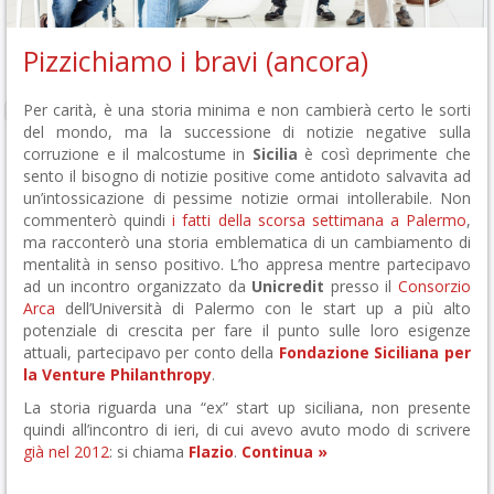
Pizzichiamo i bravi (ancora)
Per carità, è una storia minima e non cambierà certo le sorti
del mondo, ma la successione di notizie negative sulla
corruzione e il malcostume in
Sicilia
è così deprimente che
sento il bisogno di notizie positive come antidoto salvavita ad
un’intossicazione di pessime notizie ormai intollerabile. Non
commenterò quindi
i fatti della scorsa settimana a Palermo
,
ma racconterò una storia emblematica di un cambiamento di
mentalità in senso positivo. L’ho appresa mentre partecipavo
ad un incontro organizzato da
Unicredit
presso il
Consorzio
Arca
dell’Università di Palermo con le start up a più alto
potenziale di crescita per fare il punto sulle loro esigenze
attuali, partecipavo per conto della
Fondazione Siciliana per
la Venture Philanthropy
.
La storia riguarda una “ex” start up siciliana, non presente
quindi all’incontro di ieri, di cui avevo avuto modo di scrivere
già nel 2012
: si chiama
Flazio
.
Continua »