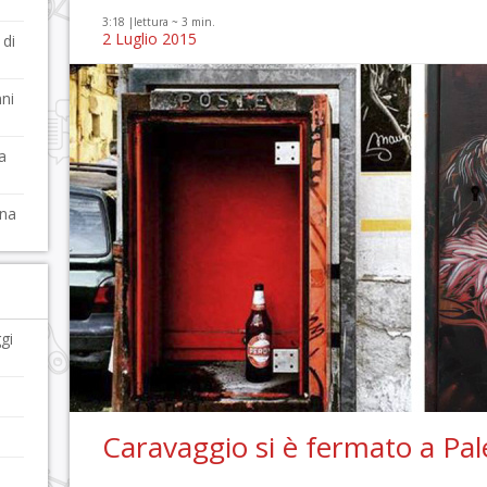
3:18 |
lettura ~
3
min.
2 Luglio 2015
 di
ni
a
ina
gi
Caravaggio si è fermato a Pa