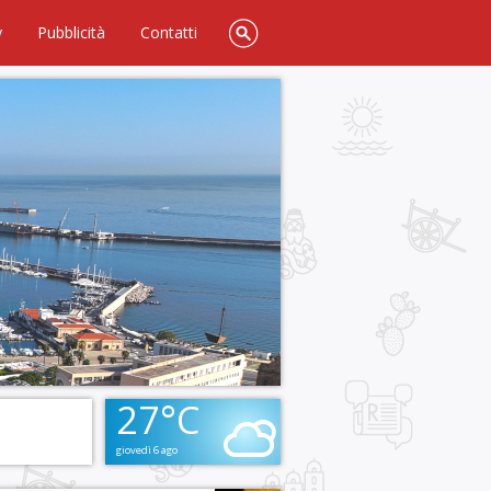
y
Pubblicità
Contatti
27°C
giovedì 6 ago