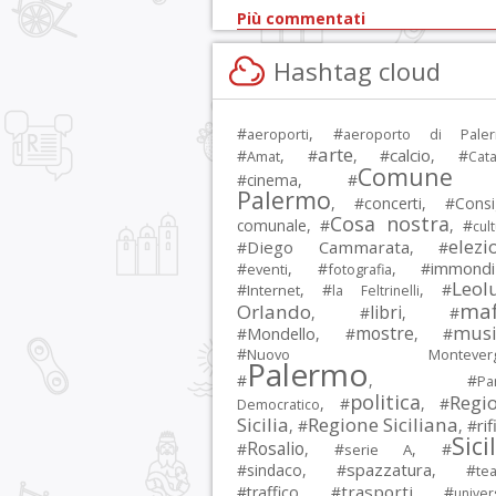
Più commentati
Hashtag cloud
#
, #
aeroporti
aeroporto di Pale
arte
calcio
#
, #
, #
, #
Amat
Cata
Comune 
#
cinema
, #
Palermo
, #
concerti
, #
Consi
Cosa nostra
comunale
, #
, #
cul
elezi
Diego Cammarata
#
, #
immondi
#
, #
, #
eventi
fotografia
Leol
#
, #
, #
Internet
la Feltrinelli
maf
Orlando
libri
, #
, #
musi
mostre
#
Mondello
, #
, #
#
Nuovo Montevergi
Palermo
#
, #
Par
politica
Regi
, #
, #
Democratico
Sicilia
Regione Siciliana
rif
, #
, #
Sici
Rosalio
#
, #
, #
serie A
spazzatura
#
sindaco
, #
, #
tea
trasporti
#
traffico
, #
, #
univer