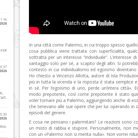
11:16
 2026
In una città come Palermo, in cui troppo spesso quello 
osse
cosa pubblica viene trattata con superficialità, qual
sottratta per un interesse “individuale”. L’interesse 
vantaggio solo per sé, a scapito degli altri. Si potre
10:37
contesto in cui individualismo ed egoismo diventano
 2026
Ho chiesto a Vincenzo Allotta, autore di Isla Produzion
più in tutta la vicenda e la risposta è stata semplice e
in sé. Per l’egoismo di uno, perde un’intera città». E
e,
modo prepotente, così come prepotente è stato que
art.
voler tornare più a Palermo, aggiungendo anche di esse
che tenevano alle sue opere che per lui: operando in 
episodi del genere.
20:20
 2026
E cosa ne pensano i palermitani? Le reazioni sono c
imo.
un misto di rabbia e stupore. Personalmente, non me 
con un «Palermo non si merita nulla». Non vorrei ridur