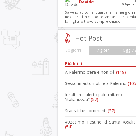
Davide
5 Aprile
Salve io abito nel quartiere ma nei giorni
negli orari in cui potrei andare con la mia
famiglia lo trovo sempre chiuso..
Hot Post
30 giorni
7 giorni
Oggi / 
Più letti
A Palermo c’era e non c’è
(119)
Sesso in automobile a Palermo
(105
Insulti in dialetto palermitano
“italianizzati”
(57)
Statistiche commenti
(57)
402esimo “Festino” di Santa Rosalia
(54)