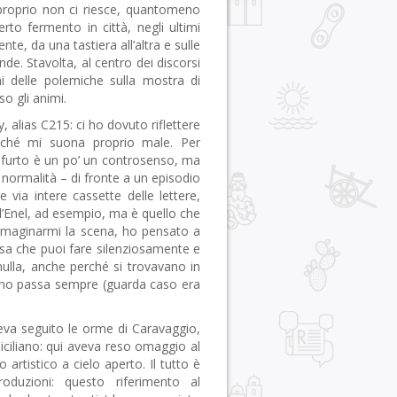
proprio non ci riesce, quantomeno
erto fermento in città, negli ultimi
te, da una tastiera all’altra e sulle
de. Stavolta, al centro dei discorsi
i delle polemiche sulla mostra di
o gli animi.
 alias C215: ci ho dovuto riflettere
erché mi suona proprio male.
Per
un furto è un po’ un controsenso, ma
 normalità – di fronte a un episodio
via intere cassette delle lettere,
ll’Enel, ad esempio, ma è quello che
mmaginarmi la scena, ho pensato a
a che puoi fare silenziosamente e
 nulla, anche perché si trovavano in
cuno passa sempre (guarda caso era
va seguito le orme di Caravaggio,
ciliano: qui aveva reso omaggio al
artistico a cielo aperto. Il tutto è
oduzioni: questo riferimento al