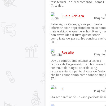
testi tecnici – poi resi romanzo – come l’
“Arte del...
Lucia Schiera
12 Aprile
Salve signor Callea, grazie per queste
informazioni e approfondimenti. Io sono
nata e abito nel quartiere, ho 19 anni, ma
non avevo idea di tutta questa storia
complicata del parco. Ero convinta che f
un...
Rosalio
12 Aprile
Davide conosciamo intanto la tecnica
retorica dell’argomentum ad hominem. I
contenuti dei singoli post del blog
rappresentano il punto di vista dell’autor
che ben conosciamo come conosciamo l’
27...
S.
11 Aprile
Sta scoperchiando un vaso pericolosiss