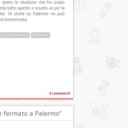
 ripeto la citazione che ho usato
arda tutto questo e scuote un po’ la
nte. Di storie su Palermo ne può
si inosservata.
#Isla Produzioni
#Palermo
r
pp
gram
ail
Condividi
4 commenti
è fermato a Palermo”