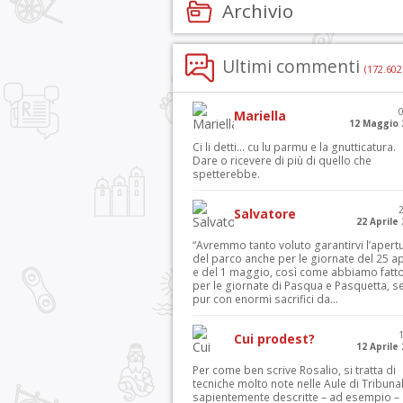
Archivio
Ultimi commenti
(172.602
Mariella
12 Maggio 
Ci li detti… cu lu parmu e la gnutticatura.
Dare o ricevere di più di quello che
spetterebbe.
Salvatore
22 Aprile
“Avremmo tanto voluto garantirvi l’apert
del parco anche per le giornate del 25 ap
e del 1 maggio, così come abbiamo fatt
per le giornate di Pasqua e Pasquetta, s
pur con enormi sacrifici da...
Cui prodest?
12 Aprile
Per come ben scrive Rosalio, si tratta di
tecniche molto note nelle Aule di Tribuna
sapientemente descritte – ad esempio – 