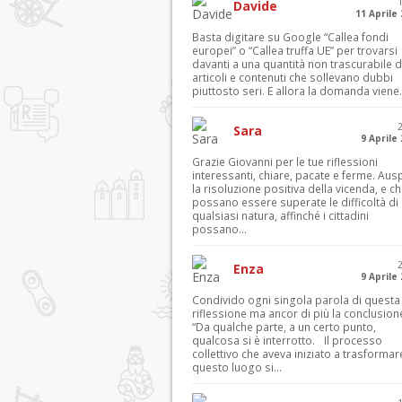
Davide
11 Aprile
Basta digitare su Google “Callea fondi
europei” o “Callea truffa UE” per trovarsi
davanti a una quantità non trascurabile d
articoli e contenuti che sollevano dubbi
piuttosto seri. E allora la domanda viene.
Sara
9 Aprile
Grazie Giovanni per le tue riflessioni
interessanti, chiare, pacate e ferme. Aus
la risoluzione positiva della vicenda, e c
possano essere superate le difficoltà di
qualsiasi natura, affinché i cittadini
possano...
Enza
9 Aprile
Condivido ogni singola parola di questa
riflessione ma ancor di più la conclusion
“Da qualche parte, a un certo punto,
qualcosa si è interrotto. Il processo
collettivo che aveva iniziato a trasformar
questo luogo si...