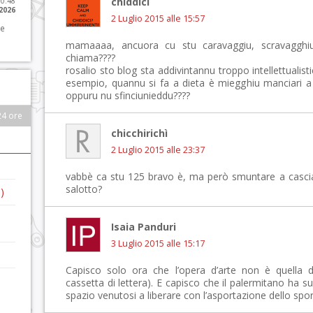
chiddici
10:48
 2026
2 Luglio 2015 alle 15:57
 e
mamaaaa, ancuora cu stu caravaggiu, scravaggh
chiama????
rosalio sto blog sta addivintannu troppo intellettualistic
esempio, quannu si fa a dieta è miegghiu manciari a
oppuru nu sfinciunieddu????
24 ore
chicchirichì
2 Luglio 2015 alle 23:37
vabbè ca stu 125 bravo è, ma però smuntare a cascia r
salotto?
)
Isaia Panduri
3 Luglio 2015 alle 15:17
Capisco solo ora che l’opera d’arte non è quella de
cassetta di lettera). E capisco che il palermitano ha su
spazio venutosi a liberare con l’asportazione dello spo