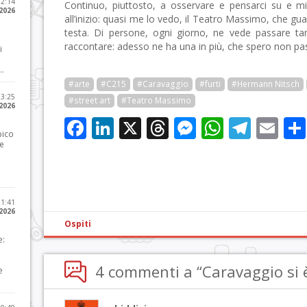
12:14
Continuo, piuttosto, a osservare e pensarci su e mi
 2026
all’inizio: quasi me lo vedo, il Teatro Massimo, che gu
testa. Di persone, ogni giorno, ne vede passare ta
raccontare: adesso ne ha una in più, che spero non pas
i
..
#arte
#C215
#Caravaggio
#furti
#Hermann Nitsch
23:25
#street art
#Teatro Massimo
 2026
Facebook
LinkedIn
X
Threads
Messenge
WhatsA
Tele
Em
pico
he
21:41
 2026
Ospiti
e:
4 commenti a “Caravaggio si 
e