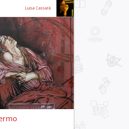
Luisa Cassarà
lermo