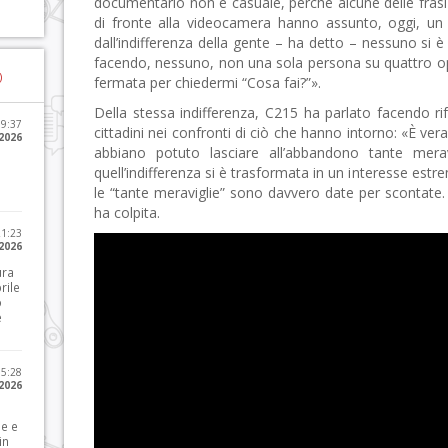
documentario non è casuale, perché alcune delle frasi 
di fronte alla videocamera hanno assunto, oggi, un
dall’indifferenza della gente – ha detto – nessuno si 
facendo, nessuno, non una sola persona su quattro ope
)
fermata per chiedermi “Cosa fai?”».
Della stessa indifferenza, C215 ha parlato facendo ri
09:37
cittadini nei confronti di ciò che hanno intorno: «È 
2026
abbiano potuto lasciare all’abbandono tante merav
quell’indifferenza si è trasformata in un interesse estre
le “tante meraviglie” sono davvero date per scontate.
ha colpita.
21:23
 2026
ura
rile
o
e
15:28
 2026
le e
in