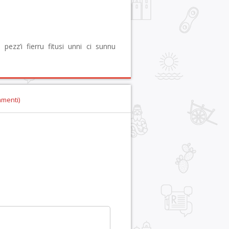
 pezz’i fierru fitusi unni ci sunnu
mmenti)