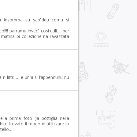
iu inzomma su sap’iddu comu si
o!!!! parramu invec’i cosi utili…. per
 matina pì collezione na ravazzata
i littri … e unni si l’appennunu nu
lla prima foto (la bottiglia nella
bito trovato il modo di utilizzare lo
rtello…