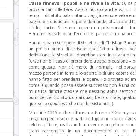
L’arte rinnova i popoli e ne rivela la vita
. O, se 
prova a farli riflettere. Avrete notato anche voi un c
tempi: il dibattito palermitano viaggia sempre velocemen
pagine dei quotidiani. Si pone domande, attacca e difen
c’è lei, l’
arte
. Si erano appena un po’smorzati i ton
Hermann Nitsch, quand’ecco che qualcos’altro ha acces
Hanno rubato sei opere di street art di Christian Guemy,
un po’ su prima di scrivere quest’ultima frase, p
definizione, la street art dovrebbe stare in strada e 
forse non è il caso di pretendere troppa precisione – o
come questo. Non c’è molto di “normale” nel portare 
mezzo portone in ferro e lo sportello di una cabina de
hanno fatto per prendersi le opere. Ho provato ad i
come e quando possa essere successo: non è una cos
mi risulta difficile credere che nessuno abbia sentito
punti del centro storico dai quali, bene o male, qual
quel solito
qualcuno
che non ha visto nulla).
Ma chi è C215 e che ci faceva a Palermo? Guemy ave
lungo un percorso che ha fatto tappa nel capoluogo si
celebre pittore, realizzando un vero e proprio percorso 
stato raccontato in un documentario di Isla Pr