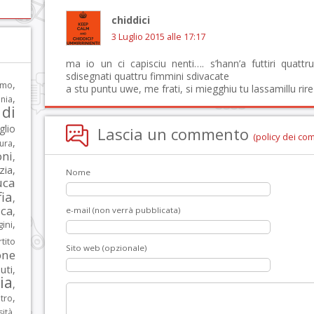
chiddici
3 Luglio 2015 alle 17:17
ma io un ci capisciu nenti…. s’hann’a futtiri quattru
sdisegnati quattru fimmini sdivacate
,
rmo
a stu puntu uwe, me frati, si miegghiu tu lassamillu rire
,
nia
di
glio
Lascia un commento
(policy dei co
,
tura
oni
,
zia
,
Nome
uca
ia
,
ca
,
e-mail (non verrà pubblicata)
,
ni
tito
Sito web (opzionale)
one
iuti
,
lia
,
,
tro
,
sità