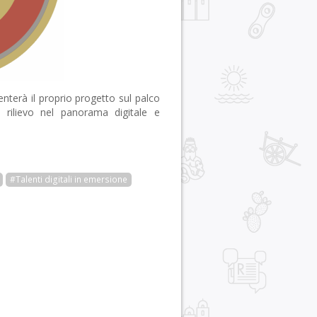
terà il proprio progetto sul palco
rilievo nel panorama digitale e
#Talenti digitali in emersione
r
pp
gram
ail
Condividi