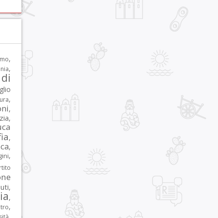
,
rmo
,
nia
di
glio
,
tura
oni
,
zia
,
uca
ia
,
ca
,
,
ni
tito
one
iuti
,
lia
,
,
tro
,
sità