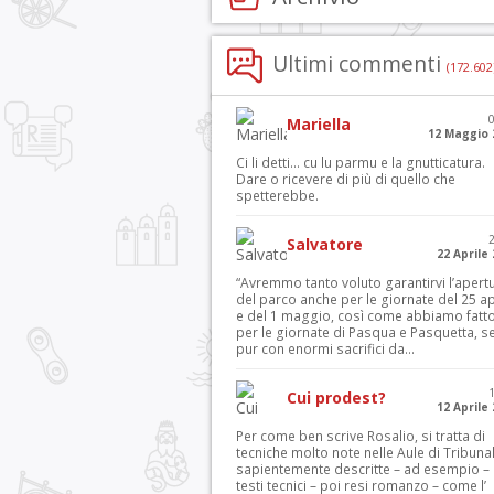
Ultimi commenti
(172.602
Mariella
12 Maggio 
Ci li detti… cu lu parmu e la gnutticatura.
Dare o ricevere di più di quello che
spetterebbe.
Salvatore
22 Aprile
“Avremmo tanto voluto garantirvi l’apert
del parco anche per le giornate del 25 ap
e del 1 maggio, così come abbiamo fatt
per le giornate di Pasqua e Pasquetta, s
pur con enormi sacrifici da...
Cui prodest?
12 Aprile
Per come ben scrive Rosalio, si tratta di
tecniche molto note nelle Aule di Tribuna
sapientemente descritte – ad esempio – 
testi tecnici – poi resi romanzo – come l’