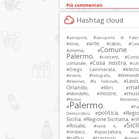
Più commentati
Hashtag cloud
#
, #
aeroporti
aeroporto di Pale
arte
calcio
#
, #
, #
, #
Amat
Cata
Comune 
#
cinema
, #
Palermo
, #
concerti
, #
Consi
Cosa nostra
comunale
, #
, #
cul
elezi
Diego Cammarata
#
, #
immondi
#
, #
, #
eventi
fotografia
Leol
#
, #
, #
Internet
la Feltrinelli
maf
Orlando
libri
, #
, #
musi
mostre
#
Mondello
, #
, #
#
Nuovo Montevergi
Palermo
#
, #
Par
politica
Regi
, #
, #
Democratico
Sicilia
Regione Siciliana
rif
, #
, #
Sici
Rosalio
#
, #
, #
serie A
spazzatura
#
sindaco
, #
, #
tea
trasporti
#
traffico
, #
, #
univer