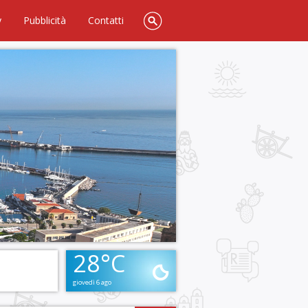
y
Pubblicità
Contatti
28°C
giovedì 6 ago