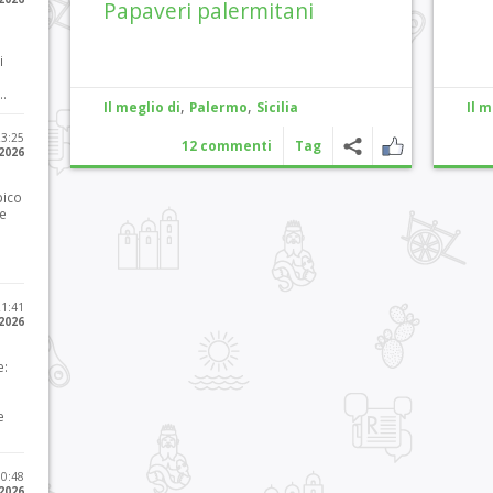
Papaveri palermitani
i
..
,
,
Il meglio di
Palermo
Sicilia
Il m
23:25
12 commenti
Tag
 2026
pico
he
21:41
 2026
e:
e
10:48
 2026