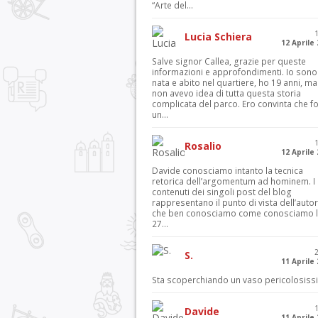
“Arte del...
Lucia Schiera
12 Aprile
Salve signor Callea, grazie per queste
informazioni e approfondimenti. Io sono
nata e abito nel quartiere, ho 19 anni, ma
non avevo idea di tutta questa storia
complicata del parco. Ero convinta che f
un...
Rosalio
12 Aprile
Davide conosciamo intanto la tecnica
retorica dell’argomentum ad hominem. I
contenuti dei singoli post del blog
rappresentano il punto di vista dell’autor
che ben conosciamo come conosciamo l’
27...
S.
11 Aprile
Sta scoperchiando un vaso pericolosiss
Davide
11 Aprile