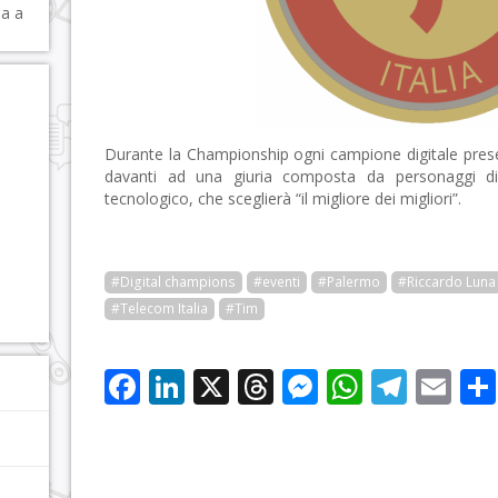
sa a
Durante la Championship ogni campione digitale presen
davanti ad una giuria composta da personaggi di 
tecnologico, che sceglierà “il migliore dei migliori”.
#Digital champions
#eventi
#Palermo
#Riccardo Luna
#Telecom Italia
#Tim
Facebook
LinkedIn
X
Threads
Messenge
WhatsA
Tele
Em