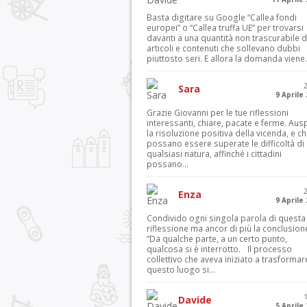
Basta digitare su Google “Callea fondi
europei” o “Callea truffa UE” per trovarsi
davanti a una quantità non trascurabile d
articoli e contenuti che sollevano dubbi
piuttosto seri. E allora la domanda viene.
Sara
9 Aprile
Grazie Giovanni per le tue riflessioni
interessanti, chiare, pacate e ferme. Aus
la risoluzione positiva della vicenda, e c
possano essere superate le difficoltà di
qualsiasi natura, affinché i cittadini
possano...
Enza
9 Aprile
Condivido ogni singola parola di questa
riflessione ma ancor di più la conclusion
“Da qualche parte, a un certo punto,
qualcosa si è interrotto. Il processo
collettivo che aveva iniziato a trasformar
questo luogo si...
Davide
5 Aprile