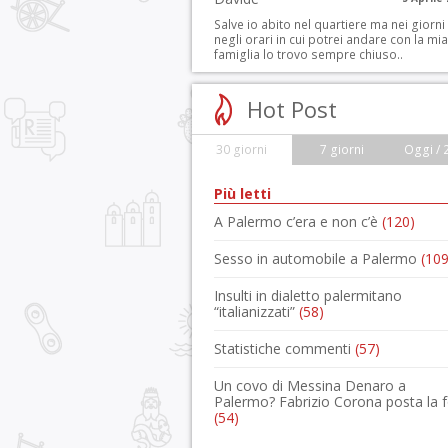
Salve io abito nel quartiere ma nei giorni
negli orari in cui potrei andare con la mia
famiglia lo trovo sempre chiuso..
Hot Post
30 giorni
7 giorni
Oggi / 
Più letti
A Palermo c’era e non c’è
(120)
Sesso in automobile a Palermo
(109
Insulti in dialetto palermitano
“italianizzati”
(58)
Statistiche commenti
(57)
Un covo di Messina Denaro a
Palermo? Fabrizio Corona posta la 
(54)