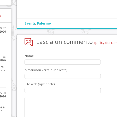
)
,
Eventi
Palermo
09:37
2026
Lascia un commento
(policy dei co
Nome
21:23
 2026
ura
e-mail (non verrà pubblicata)
rile
o
e
Sito web (opzionale)
15:28
 2026
le e
in