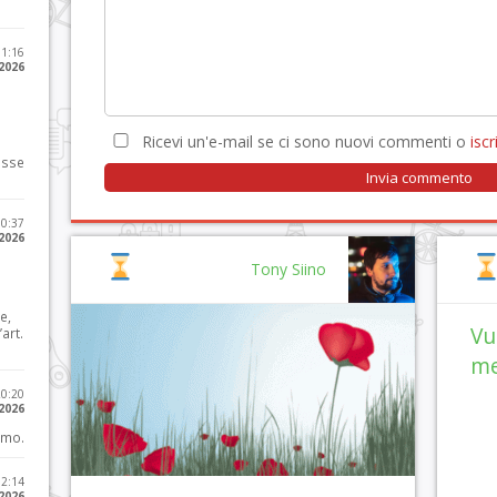
11:16
 2026
Ricevi un'e-mail se ci sono nuovi commenti o
iscri
osse
10:37
 2026
Tony Siino
e,
Vu
art.
me
20:20
 2026
imo.
12:14
 2026