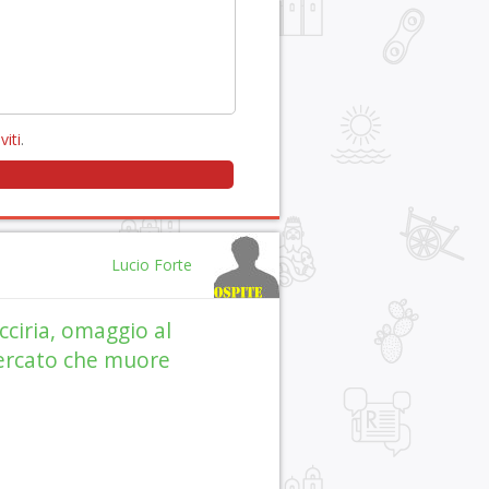
viti
.
Lucio Forte
cciria, omaggio al
rcato che muore