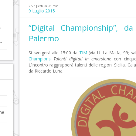
2:57 |
lettura <1 min.
9 Luglio 2015
“Digital Championship”, d
o
Palermo
”
Si svolgerà alle 15:00 da
TIM
(via U. La Malfa, 99; sa
Champions
Talenti digitali in emersione
con cinque t
L’incontro raggrupperà talenti delle regioni Sicilia, Cal
da Riccardo Luna.
one