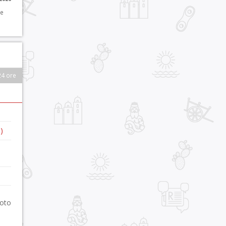
 e
24 ore
)
foto