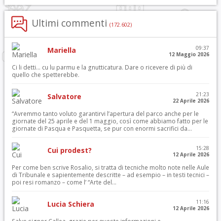
Ultimi commenti
(172.602)
09:37
Mariella
12 Maggio 2026
Ci li detti… cu lu parmu e la gnutticatura. Dare o ricevere di più di
quello che spetterebbe.
21:23
Salvatore
22 Aprile 2026
“Avremmo tanto voluto garantirvi l’apertura del parco anche per le
giornate del 25 aprile e del 1 maggio, così come abbiamo fatto per le
giornate di Pasqua e Pasquetta, se pur con enormi sacrifici da...
15:28
Cui prodest?
12 Aprile 2026
Per come ben scrive Rosalio, si tratta di tecniche molto note nelle Aule
di Tribunale e sapientemente descritte – ad esempio – in testi tecnici –
poi resi romanzo – come l’ “Arte del...
11:16
Lucia Schiera
12 Aprile 2026