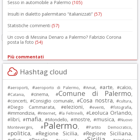
Sesso in automobile a Palermo
(105)
Insulti in dialetto palermitano “italianizzati”
(57)
Statistiche commenti
(57)
Un covo di Messina Denaro a Palermo? Fabrizio Corona
posta la foto
(54)
Più commentati
Hashtag cloud
arte
calcio
#
, #
, #
, #
, #
,
aeroporti
aeroporto di Palermo
Amat
Comune di Palermo
#
, #
cinema
, #
,
Catania
Cosa nostra
#
concerti
, #
Consiglio comunale
, #
, #
,
cultura
elezioni
Diego Cammarata
#
, #
, #
, #
,
eventi
fotografia
Leoluca Orlando
immondizia
#
, #
, #
, #
,
Internet
la Feltrinelli
mafia
musica
libri
mostre
#
, #
, #
Mondello
, #
, #
, #
Nuovo
Palermo
, #
, #
,
Montevergini
Partito Democratico
politica
Regione Sicilia
Regione Siciliana
#
, #
, #
,
Sicilia