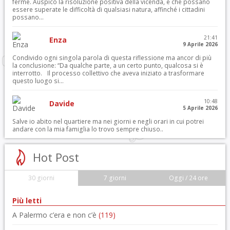
ferme. Auspico la risoluzione positiva della vicenda, e che possano
essere superate le difficoltà di qualsiasi natura, affinché i cittadini
possano...
21:41
Enza
9 Aprile 2026
Condivido ogni singola parola di questa riflessione ma ancor di più
la conclusione: “Da qualche parte, a un certo punto, qualcosa si è
interrotto. Il processo collettivo che aveva iniziato a trasformare
questo luogo si...
10:48
Davide
5 Aprile 2026
Salve io abito nel quartiere ma nei giorni e negli orari in cui potrei
andare con la mia famiglia lo trovo sempre chiuso..
Hot Post
30 giorni
7 giorni
Oggi / 24 ore
Più letti
A Palermo c’era e non c’è
(119)