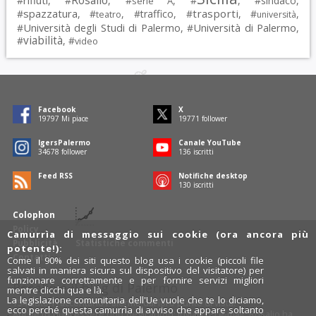
Rosalio
rifiuti
#
, #
, #
, #
, #
sindaco
,
serie A
spazzatura
trasporti
#
, #
, #
traffico
, #
, #
,
teatro
università
Università degli Studi di Palermo
Università di Palermo
#
, #
,
viabilità
#
, #
video
Facebook
X
19797
Mi piace
19771
follower
IgersPalermo
Canale YouTube
34678
follower
136
iscritti
Feed RSS
Notifiche desktop
130
iscritti
Colophon
Policy
Camurrìa di messaggio sui cookie (ora ancora più
Pubblicità
Statistiche commenti
potente!):
Contatti
Come il 90% dei siti questo blog usa i cookie (piccoli file
salvati in maniera sicura sul dispositivo del visitatore) per
funzionare correttamente e per fornire servizi migliori
Rosalio è il blog di Palermo
mentre clicchi qua e là.
La legislazione comunitaria dell'Ue vuole che te lo diciamo,
754 autori
raccontano Palermo dal loro punto di vista.
ecco perché questa camurrìa di avviso che appare soltanto
Anche tu puoi essere uno degli autori: inviaci un'
e-mail
. Rosalio ha