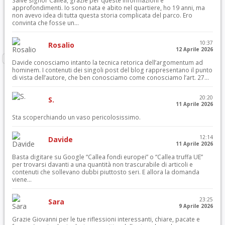
Salve signor Callea, grazie per queste informazioni e
approfondimenti. Io sono nata e abito nel quartiere, ho 19 anni, ma
non avevo idea di tutta questa storia complicata del parco. Ero
convinta che fosse un...
10:37
Rosalio
12 Aprile 2026
Davide conosciamo intanto la tecnica retorica dell’argomentum ad
hominem. I contenuti dei singoli post del blog rappresentano il punto
di vista dell’autore, che ben conosciamo come conosciamo l’art. 27...
20:20
S.
11 Aprile 2026
Sta scoperchiando un vaso pericolosissimo.
12:14
Davide
11 Aprile 2026
Basta digitare su Google “Callea fondi europei” o “Callea truffa UE”
per trovarsi davanti a una quantità non trascurabile di articoli e
contenuti che sollevano dubbi piuttosto seri. E allora la domanda
viene...
23:25
Sara
9 Aprile 2026
Grazie Giovanni per le tue riflessioni interessanti, chiare, pacate e