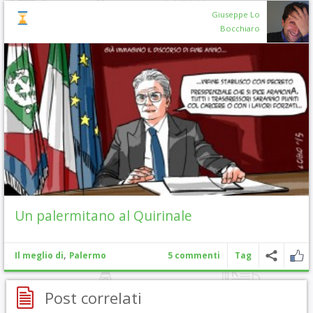
Giuseppe Lo
Bocchiaro
Un palermitano al Quirinale
,
Il meglio di
Palermo
5 commenti
Tag
Post correlati