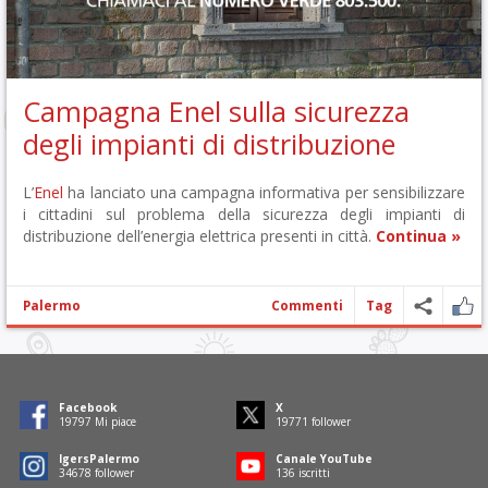
Campagna Enel sulla sicurezza
degli impianti di distribuzione
L’
Enel
ha lanciato una campagna informativa per sensibilizzare
i cittadini sul problema della sicurezza degli impianti di
distribuzione dell’energia elettrica presenti in città.
Continua »
Palermo
Commenti
Tag
Facebook
X
19797
Mi piace
19771
follower
IgersPalermo
Canale YouTube
34678
follower
136
iscritti