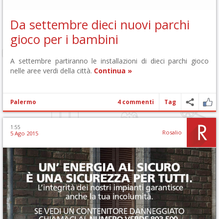
Da settembre dieci nuovi parchi
gioco per i bambini
A settembre partiranno le installazioni di dieci parchi gioco
nelle aree verdi della città.
Continua »
Palermo
4 commenti
Tag
1:55
Rosalio
5 Ago 2015