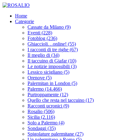
Home
Categorie
Cassate da Milano
(9)
Eventi
(228)
Fotoblog
(236)
Ghiaccioli…online!
(55)
I racconti di tre righe
(67)
Il meglio di
(34)
Il taccuino di Giafar
(10)
Le notizie impossibili
(3)
Lessico sicigliano
(5)
Orenove
(5)
Palermitan in London
(5)
Palermo
(14.466)
Purtroppamente
(12)
Quello che resta nel taccuino
(17)
Racconti ucronici
(9)
Rosalio
(506)
Sicilia
(2.116)
Solo a Palermo
(4)
Sondaggi
(35)
Spigolature palermitane
(27)
Un palermitano a Roma
(5)