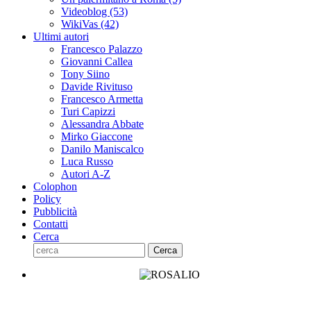
Videoblog
(53)
WikiVas
(42)
Ultimi autori
Francesco Palazzo
Giovanni Callea
Tony Siino
Davide Rivituso
Francesco Armetta
Turi Capizzi
Alessandra Abbate
Mirko Giaccone
Danilo Maniscalco
Luca Russo
Autori A-Z
Colophon
Policy
Pubblicità
Contatti
Cerca