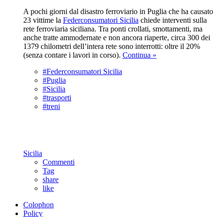
A pochi giorni dal disastro ferroviario in Puglia che ha causato
23 vittime la
Federconsumatori Sicilia
chiede interventi sulla
rete ferroviaria siciliana. Tra ponti crollati, smottamenti, ma
anche tratte ammodernate e non ancora riaperte, circa 300 dei
1379 chilometri dell’intera rete sono interrotti: oltre il 20%
(senza contare i lavori in corso).
Continua »
#Federconsumatori Sicilia
#Puglia
#Sicilia
#trasporti
#treni
Sicilia
Commenti
Tag
share
like
Colophon
Policy