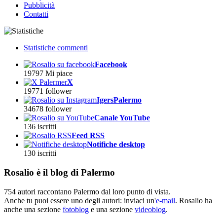
Pubblicità
Contatti
Statistiche commenti
Facebook
19797
Mi piace
X
19771
follower
IgersPalermo
34678
follower
Canale YouTube
136
iscritti
Feed RSS
Notifiche desktop
130
iscritti
Rosalio è il blog di Palermo
754 autori
raccontano Palermo dal loro punto di vista.
Anche tu puoi essere uno degli autori: inviaci un'
e-mail
. Rosalio ha
anche una sezione
fotoblog
e una sezione
videoblog
.