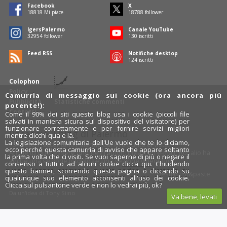
Facebook
X
19243
Mi piace
19215
follower
IgersPalermo
Canale YouTube
33702
follower
133
iscritti
Feed RSS
Notifiche desktop
127
iscritti
Colophon
Policy
Camurrìa di messaggio sui cookie (ora ancora più
Pubblicità
Statistiche commenti
potente!):
Contatti
Come il 90% dei siti questo blog usa i cookie (piccoli file
salvati in maniera sicura sul dispositivo del visitatore) per
funzionare correttamente e per fornire servizi migliori
Rosalio è il blog di Palermo
mentre clicchi qua e là.
La legislazione comunitaria dell'Ue vuole che te lo diciamo,
754 autori
raccontano Palermo dal loro punto di vista.
ecco perché questa camurrìa di avviso che appare soltanto
Anche tu puoi essere uno degli autori: inviaci un'
e-mail
. Rosalio ha
la prima volta che ci visiti. Se vuoi saperne di più o negare il
anche una sezione
fotoblog
e una sezione
videoblog
.
consenso a tutti o ad alcuni cookie
clicca qui
. Chiudendo
questo banner, scorrendo questa pagina o cliccando su
Design
cut&paste
qualunque suo elemento acconsenti all'uso dei cookie.
Clicca sul pulsantone verde e non lo vedrai più, ok?
Rosalio.it
Da un'idea di
Tony Siino
Va bene, levati
Segui Rosalio su
facebook
,
X
e
Instagram
x