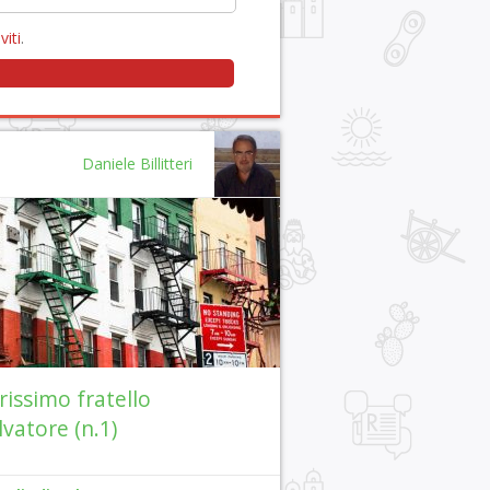
viti
.
Daniele Billitteri
rissimo fratello
lvatore (n.1)