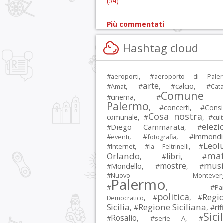
(54)
Più commentati
Hashtag cloud
#
, #
aeroporti
aeroporto di Pale
arte
calcio
#
, #
, #
, #
Amat
Cata
Comune 
#
cinema
, #
Palermo
, #
concerti
, #
Consi
Cosa nostra
comunale
, #
, #
cul
elezi
Diego Cammarata
#
, #
immondi
#
, #
, #
eventi
fotografia
Leol
#
, #
, #
Internet
la Feltrinelli
maf
Orlando
libri
, #
, #
musi
mostre
#
Mondello
, #
, #
#
Nuovo Montevergi
Palermo
#
, #
Par
politica
Regi
, #
, #
Democratico
Sicilia
Regione Siciliana
rif
, #
, #
Sici
Rosalio
#
, #
, #
serie A