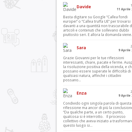
Davide
11 Aprile
Basta digitare su Google “Callea fondi
europei” o “Callea truffa UE” per trovarsi
davanti a una quantità non trascurabile d
articoli e contenuti che sollevano dubbi
piuttosto seri. E allora la domanda viene.
Sara
9 Aprile
Grazie Giovanni per le tue riflessioni
interessanti, chiare, pacate e ferme. Aus
la risoluzione positiva della vicenda, e c
possano essere superate le difficoltà di
qualsiasi natura, affinché i cittadini
possano...
Enza
9 Aprile
Condivido ogni singola parola di questa
riflessione ma ancor di più la conclusion
“Da qualche parte, a un certo punto,
qualcosa si è interrotto. Il processo
collettivo che aveva iniziato a trasformar
questo luogo si...