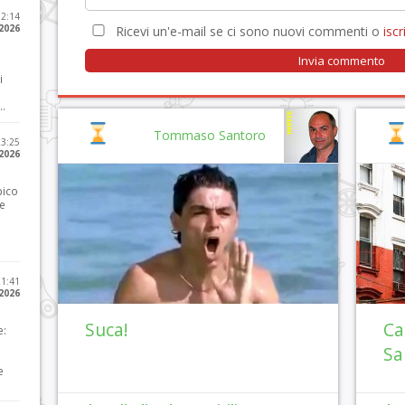
12:14
 2026
Ricevi un'e-mail se ci sono nuovi commenti o
iscri
i
..
Tommaso Santoro
23:25
 2026
pico
he
21:41
 2026
Suca!
Ca
e:
Sa
e