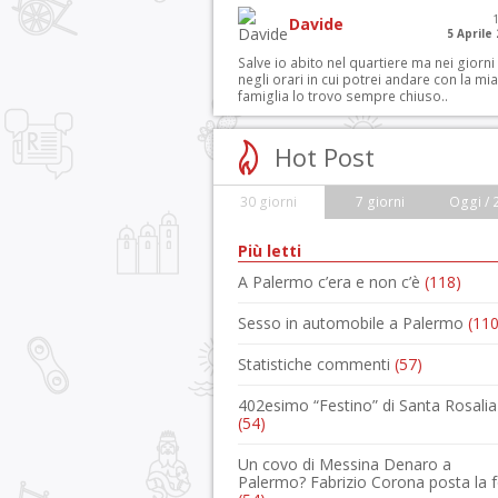
Davide
5 Aprile
Salve io abito nel quartiere ma nei giorni
negli orari in cui potrei andare con la mia
famiglia lo trovo sempre chiuso..
Hot Post
30 giorni
7 giorni
Oggi / 
Più letti
A Palermo c’era e non c’è
(118)
Sesso in automobile a Palermo
(110
Statistiche commenti
(57)
402esimo “Festino” di Santa Rosalia
(54)
Un covo di Messina Denaro a
Palermo? Fabrizio Corona posta la 