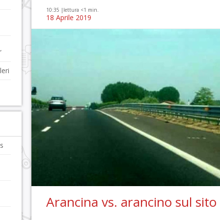
10:35 |
lettura <1 min.
18 Aprile 2019
”
leri
es
Arancina vs. arancino sul sito