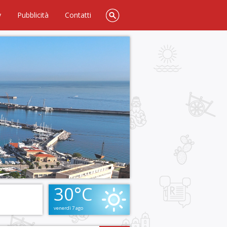
y
Pubblicità
Contatti
30°C
venerdì 7 ago