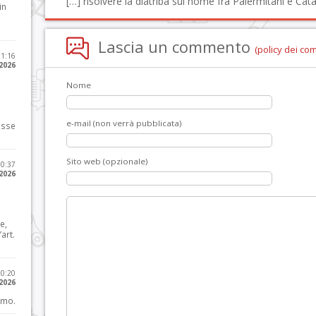
[…] risolvere la diatriba sul nome fra Palermitani e Cata
in
Lascia un commento
(policy dei co
11:16
 2026
Nome
e-mail (non verrà pubblicata)
osse
Sito web (opzionale)
10:37
 2026
e,
art.
20:20
 2026
imo.