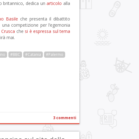
ico britannico, dedica un
articolo
alla
o Basile
che presenta il dibattito
 una competizione per l’egemonia
 Crusca
che
si è espressa sul tema
irà mai.
ino
#BBC
#Catania
#Palermo
r
pp
gram
ail
Condividi
3 commenti