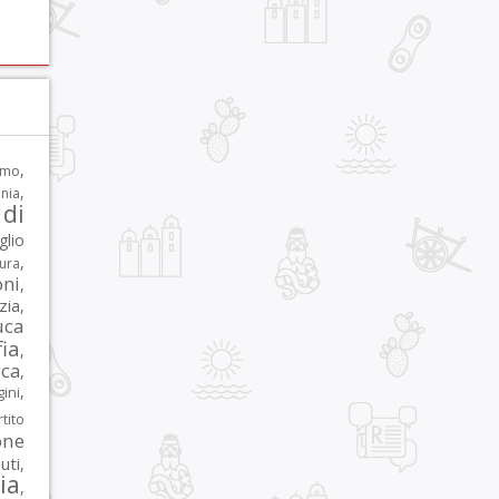
,
rmo
,
nia
di
glio
,
tura
oni
,
zia
,
uca
ia
,
ca
,
,
ni
tito
one
iuti
,
lia
,