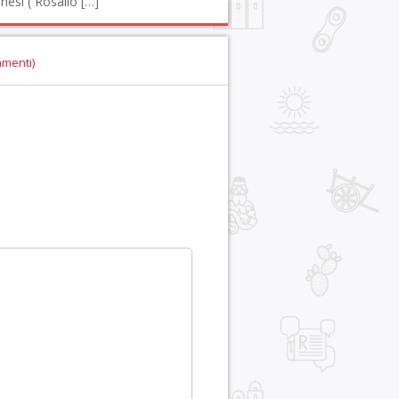
nesi ( Rosalio […]
mmenti)