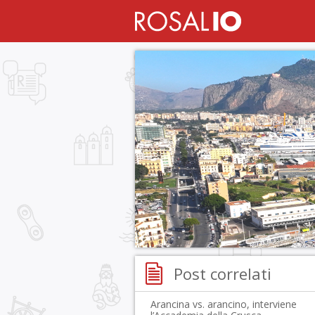
Post correlati
Arancina vs. arancino, interviene