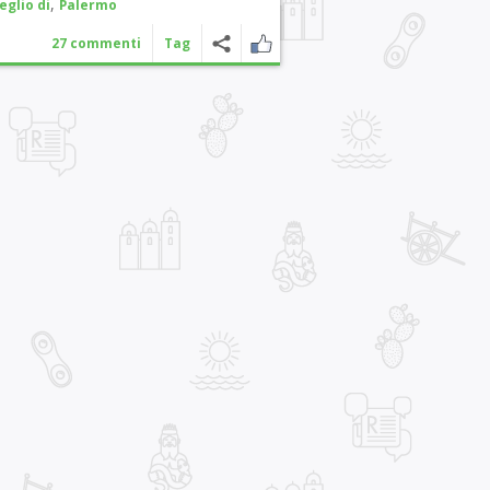
,
eglio di
Palermo
27 commenti
Tag