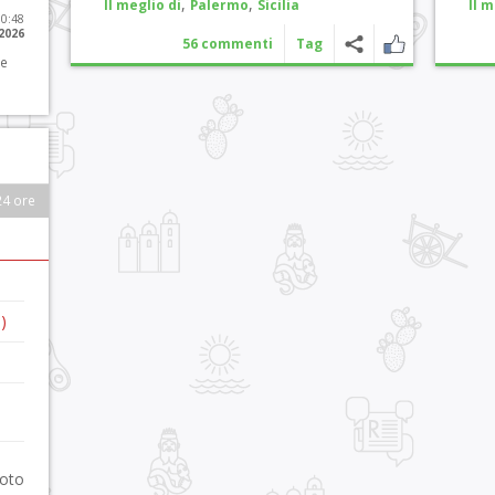
,
,
Il meglio di
Palermo
Sicilia
Il m
10:48
 2026
56 commenti
Tag
 e
24 ore
)
foto