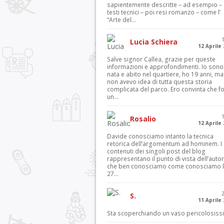
sapientemente descritte – ad esempio – 
testi tecnici – poi resi romanzo – come l’
“Arte del...
Lucia Schiera
12 Aprile
Salve signor Callea, grazie per queste
informazioni e approfondimenti. Io sono
nata e abito nel quartiere, ho 19 anni, ma
non avevo idea di tutta questa storia
complicata del parco. Ero convinta che f
un...
Rosalio
12 Aprile
Davide conosciamo intanto la tecnica
retorica dell’argomentum ad hominem. I
contenuti dei singoli post del blog
rappresentano il punto di vista dell’autor
che ben conosciamo come conosciamo l’
27...
S.
11 Aprile
Sta scoperchiando un vaso pericolosiss