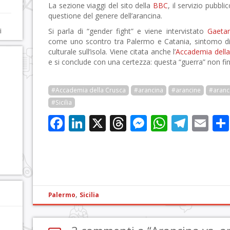
La sezione viaggi del sito della
BBC
, il servizio pubbl
questione del genere dell’arancina.
a
i
Si parla di “gender fight” e viene intervistato
Gaetan
come uno scontro tra Palermo e Catania, sintomo di
culturale sull’isola. Viene citata anche l’
Accademia della
e si conclude con una certezza: questa “guerra” non fin
#Accademia della Crusca
#arancina
#arancine
#aranc
#Sicilia
Facebook
LinkedIn
X
Threads
Messenge
WhatsA
Tele
Em
,
Palermo
Sicilia