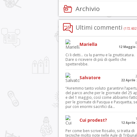
Archivio
Ultimi commenti
(172.602
Mariella
12 Maggio 
Ci li detti… cu lu parmu e la gnutticatura.
Dare o ricevere di più di quello che
spetterebbe.
Salvatore
22 Aprile
“Avremmo tanto voluto garantirvi l’apert
del parco anche per le giornate del 25 ap
e del 1 maggio, così come abbiamo fatt
per le giornate di Pasqua e Pasquetta, s
pur con enormi sacrifici da...
Cui prodest?
12 Aprile
Per come ben scrive Rosalio, si tratta di
tecniche molto note nelle Aule di Tribuna