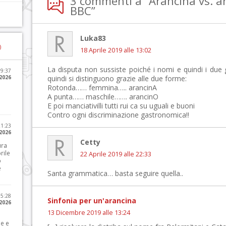
3 commenti a “Arancina vs. ar
BBC”
Luka83
)
18 Aprile 2019 alle 13:02
La disputa non sussiste poiché i nomi e quindi i due 
09:37
2026
quindi si distinguono grazie alle due forme:
Rotonda…… femmina….. arancinA
A punta…… maschile……. arancinO
E poi manciativilli tutti rui ca su uguali e buoni
Contro ogni discriminazione gastronomica!!
21:23
 2026
Cetty
ura
rile
22 Aprile 2019 alle 22:33
o
e
Santa grammatica… basta seguire quella..
15:28
Sinfonia per un'arancina
 2026
13 Dicembre 2019 alle 13:24
le e