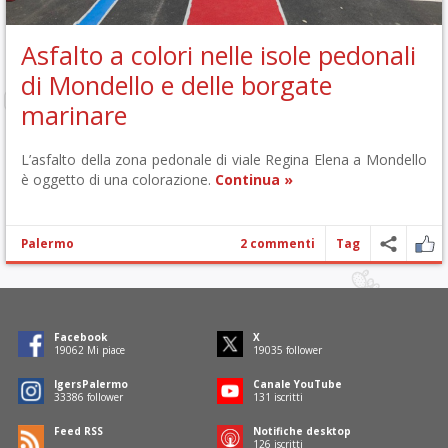
Asfalto a colori nelle isole pedonali
di Mondello e delle borgate
marinare
L’asfalto della zona pedonale di viale Regina Elena a Mondello
è oggetto di una colorazione.
Continua »
Palermo
2 commenti
Tag
Facebook
X
19449
Mi piace
19422
follower
IgersPalermo
Canale YouTube
34066
follower
134
iscritti
Feed RSS
Notifiche desktop
128
iscritti