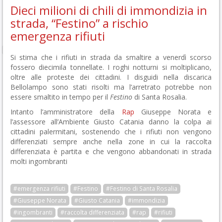
Dieci milioni di chili di immondizia in
strada, “Festino” a rischio
emergenza rifiuti
Si stima che i rifiuti in strada da smaltire a venerdì scorso
fossero diecimila tonnellate. I roghi notturni si moltiplicano,
oltre alle proteste dei cittadini. I disguidi nella discarica
Bellolampo sono stati risolti ma l’arretrato potrebbe non
essere smaltito in tempo per il
Festino
di Santa Rosalia.
Intanto l’amministratore della
Rap
Giuseppe Norata e
l’assessore all’Ambiente Giusto Catania danno la colpa ai
cittadini palermitani, sostenendo che i rifiuti non vengono
differenziati sempre anche nella zone in cui la raccolta
differenziata è partita e che vengono abbandonati in strada
molti ingombranti
#emergenza rifiuti
#Festino
#Festino di Santa Rosalia
#Giuseppe Norata
#Giusto Catania
#immondizia
#ingombranti
#raccolta differenziata
#rap
#rifiuti