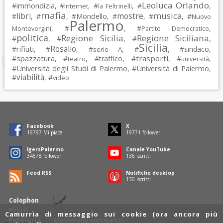
Leoluca Orlando
immondizia
#
, #
, #
, #
,
Internet
la Feltrinelli
mafia
musica
libri
mostre
#
, #
, #
Mondello
, #
, #
, #
Nuovo
Palermo
, #
, #
,
Montevergini
Partito Democratico
politica
Regione Sicilia
Regione Siciliana
#
, #
, #
,
Sicilia
Rosalio
rifiuti
#
, #
, #
, #
, #
sindaco
,
serie A
spazzatura
trasporti
#
, #
, #
traffico
, #
, #
,
teatro
università
Università degli Studi di Palermo
Università di Palermo
#
, #
,
viabilità
#
, #
video
Facebook
X
19797
Mi piace
19771
follower
IgersPalermo
Canale YouTube
34678
follower
136
iscritti
Feed RSS
Notifiche desktop
130
iscritti
Colophon
Policy
Camurrìa di messaggio sui cookie (ora ancora più
Pubblicità
Statistiche commenti