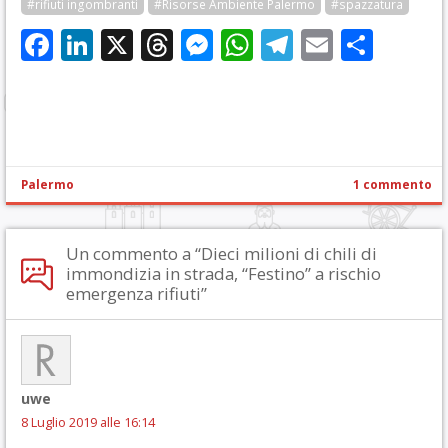
#rifiuti ingombranti
#Risorse Ambiente Palermo
#spazzatura
Facebook
LinkedIn
X
Threads
Messenger
WhatsApp
Telegram
Email
Cond
Palermo
1 commento
Un commento a “Dieci milioni di chili di
immondizia in strada, “Festino” a rischio
emergenza rifiuti”
uwe
8 Luglio 2019 alle 16:14