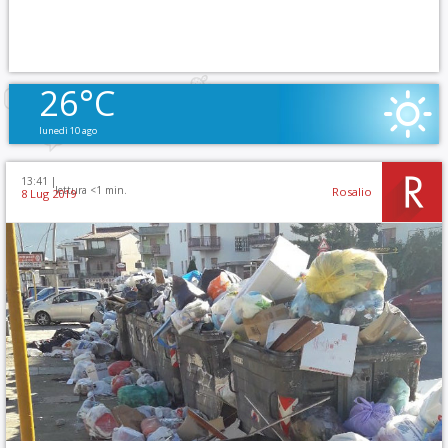
26°C
lunedì 10 ago
13:41 |
lettura <1 min.
Rosalio
8 Lug 2019