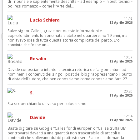
di Tribunale e sapientemente descritte – ad esempio – in testi tecnici –
poi resi romanzo – come l’ “Arte del...
11:16
Lucia Schiera
12 Aprile 2026
Salve signor Callea, grazie per queste informazioni e
approfondimenti. Io sono nata e abito nel quartiere, ho 19 anni, ma
non avevo idea di tutta questa storia complicata del parco. Ero
convinta che fosse un...
10:37
Rosalio
12 Aprile 2026
Davide conosciamo intanto la tecnica retorica dell’argomentum ad
hominem. I contenuti dei singoli post del blog rappresentano il punto
di vista dell’autore, che ben conosciamo come conosciamo l’art. 27...
20:20
S.
11 Aprile 2026
Sta scoperchiando un vaso pericolosissimo.
12:14
Davide
11 Aprile 2026
Basta digitare su Google “Callea fondi europei” o “Callea truffa UE”
per trovarsi davanti a una quantità non trascurabile di articoli e
contenuti che sollevano dubbi piuttosto seri. E allora la domanda