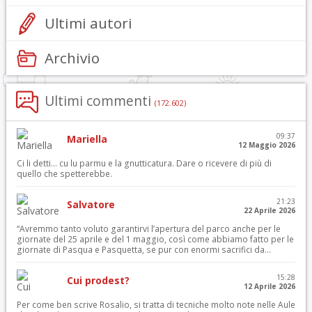
Ultimi autori
Archivio
Ultimi commenti
(172.602)
09:37
Mariella
12 Maggio 2026
Ci li detti… cu lu parmu e la gnutticatura. Dare o ricevere di più di
quello che spetterebbe.
21:23
Salvatore
22 Aprile 2026
“Avremmo tanto voluto garantirvi l’apertura del parco anche per le
giornate del 25 aprile e del 1 maggio, così come abbiamo fatto per le
giornate di Pasqua e Pasquetta, se pur con enormi sacrifici da...
15:28
Cui prodest?
12 Aprile 2026
Per come ben scrive Rosalio, si tratta di tecniche molto note nelle Aule