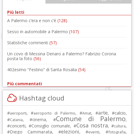
Più letti
A Palermo c’era e non c’è
(128)
Sesso in automobile a Palermo
(107)
Statistiche commenti
(57)
Un covo di Messina Denaro a Palermo? Fabrizio Corona
posta la foto
(56)
402esimo “Festino” di Santa Rosalia
(54)
Più commentati
Hashtag cloud
arte
calcio
#
, #
, #
, #
, #
,
aeroporti
aeroporto di Palermo
Amat
Comune di Palermo
#
, #
cinema
, #
,
Catania
Cosa nostra
#
concerti
, #
Consiglio comunale
, #
, #
,
cultura
elezioni
Diego Cammarata
#
, #
, #
, #
,
eventi
fotografia