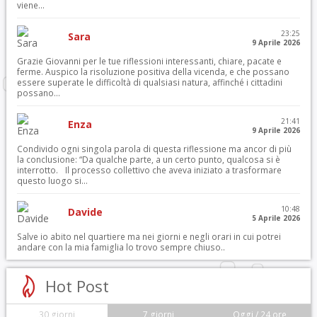
viene...
23:25
Sara
9 Aprile 2026
Grazie Giovanni per le tue riflessioni interessanti, chiare, pacate e
ferme. Auspico la risoluzione positiva della vicenda, e che possano
essere superate le difficoltà di qualsiasi natura, affinché i cittadini
possano...
21:41
Enza
9 Aprile 2026
Condivido ogni singola parola di questa riflessione ma ancor di più
la conclusione: “Da qualche parte, a un certo punto, qualcosa si è
interrotto. Il processo collettivo che aveva iniziato a trasformare
questo luogo si...
10:48
Davide
5 Aprile 2026
Salve io abito nel quartiere ma nei giorni e negli orari in cui potrei
andare con la mia famiglia lo trovo sempre chiuso..
Hot Post
30 giorni
7 giorni
Oggi / 24 ore