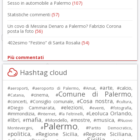
Sesso in automobile a Palermo
(107)
Statistiche commenti
(57)
Un covo di Messina Denaro a Palermo? Fabrizio Corona
posta la foto
(56)
402esimo “Festino” di Santa Rosalia
(54)
Più commentati
Hashtag cloud
arte
calcio
#
, #
, #
, #
, #
,
aeroporti
aeroporto di Palermo
Amat
Comune di Palermo
#
, #
cinema
, #
,
Catania
Cosa nostra
#
concerti
, #
Consiglio comunale
, #
, #
,
cultura
elezioni
Diego Cammarata
#
, #
, #
, #
,
eventi
fotografia
Leoluca Orlando
immondizia
#
, #
, #
, #
,
Internet
la Feltrinelli
mafia
musica
libri
mostre
#
, #
, #
Mondello
, #
, #
, #
Nuovo
Palermo
, #
, #
,
Montevergini
Partito Democratico
politica
Regione Sicilia
Regione Siciliana
#
, #
, #
,
Sicilia