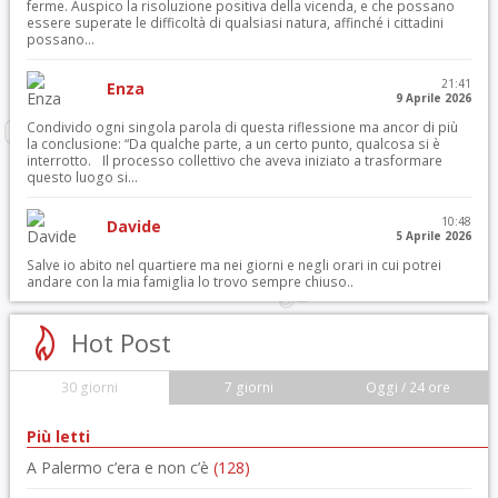
ferme. Auspico la risoluzione positiva della vicenda, e che possano
essere superate le difficoltà di qualsiasi natura, affinché i cittadini
possano...
21:41
Enza
9 Aprile 2026
Condivido ogni singola parola di questa riflessione ma ancor di più
la conclusione: “Da qualche parte, a un certo punto, qualcosa si è
interrotto. Il processo collettivo che aveva iniziato a trasformare
questo luogo si...
10:48
Davide
5 Aprile 2026
Salve io abito nel quartiere ma nei giorni e negli orari in cui potrei
andare con la mia famiglia lo trovo sempre chiuso..
Hot Post
30 giorni
7 giorni
Oggi / 24 ore
Più letti
A Palermo c’era e non c’è
(128)