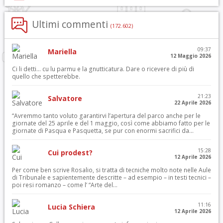
Ultimi commenti
(172.602)
09:37
Mariella
12 Maggio 2026
Ci li detti… cu lu parmu e la gnutticatura. Dare o ricevere di più di
quello che spetterebbe.
21:23
Salvatore
22 Aprile 2026
“Avremmo tanto voluto garantirvi l’apertura del parco anche per le
giornate del 25 aprile e del 1 maggio, così come abbiamo fatto per le
giornate di Pasqua e Pasquetta, se pur con enormi sacrifici da...
15:28
Cui prodest?
12 Aprile 2026
Per come ben scrive Rosalio, si tratta di tecniche molto note nelle Aule
di Tribunale e sapientemente descritte – ad esempio – in testi tecnici –
poi resi romanzo – come l’ “Arte del...
11:16
Lucia Schiera
12 Aprile 2026