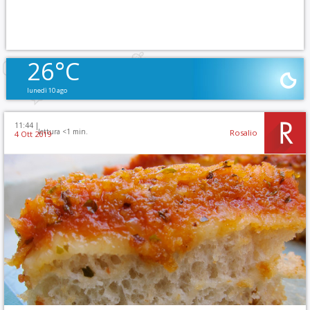
26°C
lunedì 10 ago
11:44 |
lettura <1 min.
Rosalio
4 Ott 2019