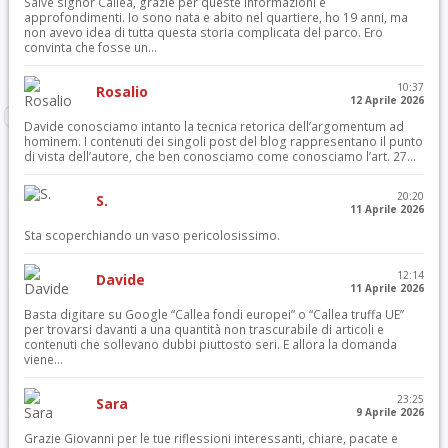
Salve signor Callea, grazie per queste informazioni e
approfondimenti. Io sono nata e abito nel quartiere, ho 19 anni, ma
non avevo idea di tutta questa storia complicata del parco. Ero
convinta che fosse un...
10:37
Rosalio
12 Aprile 2026
Davide conosciamo intanto la tecnica retorica dell’argomentum ad
hominem. I contenuti dei singoli post del blog rappresentano il punto
di vista dell’autore, che ben conosciamo come conosciamo l’art. 27...
20:20
S.
11 Aprile 2026
Sta scoperchiando un vaso pericolosissimo.
12:14
Davide
11 Aprile 2026
Basta digitare su Google “Callea fondi europei” o “Callea truffa UE”
per trovarsi davanti a una quantità non trascurabile di articoli e
contenuti che sollevano dubbi piuttosto seri. E allora la domanda
viene...
23:25
Sara
9 Aprile 2026
Grazie Giovanni per le tue riflessioni interessanti, chiare, pacate e