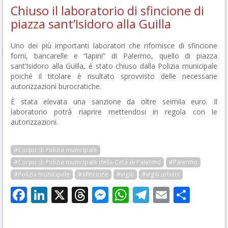
Chiuso il laboratorio di sfincione di
piazza sant’Isidoro alla Guilla
Uno dei più importanti laboratori che rifornisce di sfincione
forni, bancarelle e “lapini” di Palermo, quello di piazza
sant’Isidoro alla Guilla, è stato chiuso dalla Polizia municipale
poiché il titolare è risultato sprovvisto delle necessarie
autorizzazioni burocratiche.
È stata elevata una sanzione da oltre seimila euro. Il
laboratorio potrà riaprire mettendosi in regola con le
autorizzazioni.
#Corpo di Polizia municipale
#Corpo di Polizia municipale della Città di Palermo
#Palermo
#Polizia municipale
#sfincione
#vigili
#vigili urbani
Facebook
LinkedIn
X
Threads
Messenger
WhatsApp
Telegram
Email
Cond