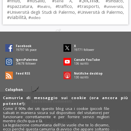
Rosalio
rifiuti
#
, #
, #
, #
, #
sindaco
,
serie A
spazzatura
trasporti
#
, #
, #
traffico
, #
, #
,
teatro
università
Università degli Studi di Palermo
Università di Palermo
#
, #
,
viabilità
#
, #
video
Facebook
X
19797
Mi piace
19771
follower
IgersPalermo
Canale YouTube
34678
follower
136
iscritti
Feed RSS
Notifiche desktop
130
iscritti
Colophon
Policy
Camurrìa di messaggio sui cookie (ora ancora più
Pubblicità
Statistiche commenti
potente!):
Contatti
Come il 90% dei siti questo blog usa i cookie (piccoli file
salvati in maniera sicura sul dispositivo del visitatore) per
funzionare correttamente e per fornire servizi migliori
Rosalio è il blog di Palermo
mentre clicchi qua e là.
La legislazione comunitaria dell'Ue vuole che te lo diciamo,
754 autori
raccontano Palermo dal loro punto di vista.
ecco perché questa camurrìa di avviso che appare soltanto
Anche tu puoi essere uno degli autori: inviaci un'
e-mail
. Rosalio ha