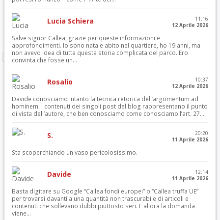
11:16
Lucia Schiera
12 Aprile 2026
Salve signor Callea, grazie per queste informazioni e
approfondimenti. Io sono nata e abito nel quartiere, ho 19 anni, ma
non avevo idea di tutta questa storia complicata del parco. Ero
convinta che fosse un...
10:37
Rosalio
12 Aprile 2026
Davide conosciamo intanto la tecnica retorica dell’argomentum ad
hominem. I contenuti dei singoli post del blog rappresentano il punto
di vista dell’autore, che ben conosciamo come conosciamo l’art. 27...
20:20
S.
11 Aprile 2026
Sta scoperchiando un vaso pericolosissimo.
12:14
Davide
11 Aprile 2026
Basta digitare su Google “Callea fondi europei” o “Callea truffa UE”
per trovarsi davanti a una quantità non trascurabile di articoli e
contenuti che sollevano dubbi piuttosto seri. E allora la domanda
viene...