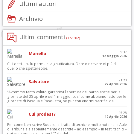
Ultimi autori
Archivio
Ultimi commenti
(172.602)
09:37
Mariella
12 Maggio 2026
Ci li detti… cu lu parmu e la gnutticatura. Dare o ricevere di più di
quello che spetterebbe.
21:23
Salvatore
22 Aprile 2026
“Avremmo tanto voluto garantirvi l’apertura del parco anche per le
giornate del 25 aprile e del 1 maggio, così come abbiamo fatto per le
giornate di Pasqua e Pasquetta, se pur con enormi sacrifici da...
15:28
Cui prodest?
12 Aprile 2026
Per come ben scrive Rosalio, si tratta di tecniche molto note nelle Aule
di Tribunale e sapientemente descritte – ad esempio – in testi tecnici –
poi resi romanzo – come l’ “Arte del...