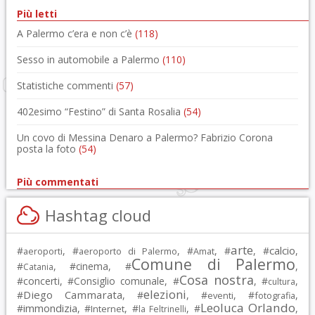
Più letti
A Palermo c’era e non c’è
(118)
Sesso in automobile a Palermo
(110)
Statistiche commenti
(57)
402esimo “Festino” di Santa Rosalia
(54)
Un covo di Messina Denaro a Palermo? Fabrizio Corona
posta la foto
(54)
Più commentati
Hashtag cloud
arte
calcio
#
, #
, #
, #
, #
,
aeroporti
aeroporto di Palermo
Amat
Comune di Palermo
#
, #
cinema
, #
,
Catania
Cosa nostra
#
concerti
, #
Consiglio comunale
, #
, #
,
cultura
elezioni
Diego Cammarata
#
, #
, #
, #
,
eventi
fotografia
Leoluca Orlando
immondizia
#
, #
, #
, #
,
Internet
la Feltrinelli