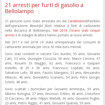
21 arresti per furti di gasolio a
Bellolampo
21 persone sono state arrestate ieri dai
Carabinieri
nell’ambito
dell’operazione
Beautiful flash
relativa a furti di carburante
nella discarica di Bellolampo.
Nel 2018 c’erano stati cinque
arresti
e le indagini di allora hanno portato ai nuovi arresti.
Nel 2017 e nel 2018 c’è stata un’impennata dei consumi di
carburante anomala per circa 30 mila euro mensili.
Sono stati condotti in carcere Ciro Aurelio, 55 anni, Giovanni
Calò, 53 anni, Giuseppe Cocuzza, 56 anni, Marco Corona, 47
anni, Rosario Di Maggio, 62 anni, Francesco e Gaspare
Inzerillo, di 29 e 36 anni, Francesco Lopitale, 60 anni,
Salvatore Lullo, 38 anni, Fausto Mangano, 53 anni, Alessandro
Milazzo, 48 anni, Benedetto Scariano, 54 anni, Piero Giorgio
Schirò, 48 anni.
Sono scattati i domiciliari per Giovanni Ammirata, 59 anni,
Alberto Bologna, 37 anni, Vincenzo D’Aleo, 46 anni, Cristoforo
Di Caccamo, 38 anni, Filippo Martelli, 36 anni, Giovanni Puglisi,
23 anni, Pietro Riggio, 41 anni, Giovanni Spatola, 59 anni.