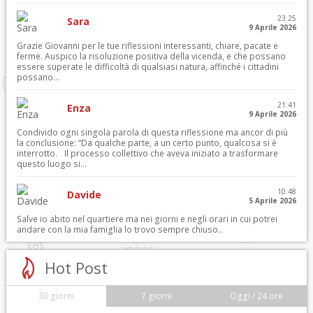
23:25
Sara
9 Aprile 2026
Grazie Giovanni per le tue riflessioni interessanti, chiare, pacate e
ferme. Auspico la risoluzione positiva della vicenda, e che possano
essere superate le difficoltà di qualsiasi natura, affinché i cittadini
possano...
21:41
Enza
9 Aprile 2026
Condivido ogni singola parola di questa riflessione ma ancor di più
la conclusione: “Da qualche parte, a un certo punto, qualcosa si è
interrotto. Il processo collettivo che aveva iniziato a trasformare
questo luogo si...
10:48
Davide
5 Aprile 2026
Salve io abito nel quartiere ma nei giorni e negli orari in cui potrei
andare con la mia famiglia lo trovo sempre chiuso..
Hot Post
30 giorni
7 giorni
Oggi / 24 ore