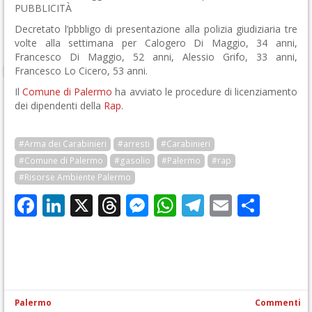
PUBBLICITÀ
Decretato l’pbbligo di presentazione alla polizia giudiziaria tre
volte alla settimana per Calogero Di Maggio, 34 anni,
Francesco Di Maggio, 52 anni, Alessio Grifo, 33 anni,
Francesco Lo Cicero, 53 anni.
Il
Comune di Palermo
ha avviato le procedure di licenziamento
dei dipendenti della
Rap
.
#Arma dei Carabinieri
#arresti
#Carabinieri
#Comune di Palermo
#gasolio
#Palermo
#rap
#Risorse Ambiente Palermo
Facebook
LinkedIn
X
Threads
Messenger
WhatsApp
Telegram
Email
Cond
Palermo
Commenti