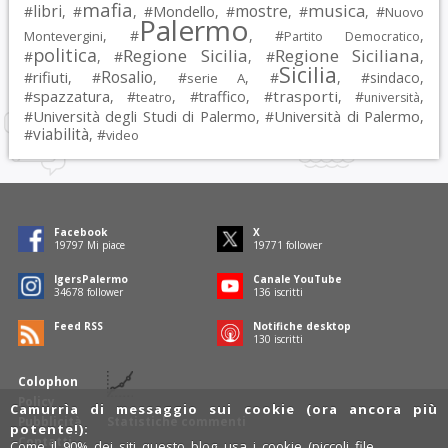
mafia
musica
libri
mostre
#
, #
, #
Mondello
, #
, #
, #
Nuovo
Palermo
, #
, #
,
Montevergini
Partito Democratico
politica
Regione Sicilia
Regione Siciliana
#
, #
, #
,
Sicilia
Rosalio
rifiuti
#
, #
, #
, #
, #
sindaco
,
serie A
spazzatura
trasporti
#
, #
, #
traffico
, #
, #
,
teatro
università
Università degli Studi di Palermo
Università di Palermo
#
, #
,
viabilità
#
, #
video
Facebook
X
19797
Mi piace
19771
follower
IgersPalermo
Canale YouTube
34678
follower
136
iscritti
Feed RSS
Notifiche desktop
130
iscritti
Colophon
Policy
Camurrìa di messaggio sui cookie (ora ancora più
Pubblicità
Statistiche commenti
potente!):
Contatti
Come il 90% dei siti questo blog usa i cookie (piccoli file