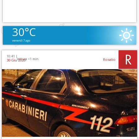
30°C
venerdì 7 ago
10:41 |
lettura <1 min.
Rosalio
30 Giu 2020