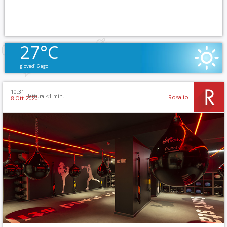
27°C
giovedì 6 ago
10:31 |
lettura <1 min.
Rosalio
8 Ott 2020