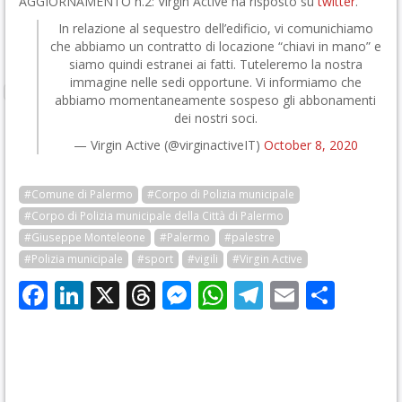
AGGIORNAMENTO n.2: Virgin Active ha risposto su
twitter
.
In relazione al sequestro dell’edificio, vi comunichiamo
che abbiamo un contratto di locazione “chiavi in mano” e
siamo quindi estranei ai fatti. Tuteleremo la nostra
immagine nelle sedi opportune. Vi informiamo che
abbiamo momentaneamente sospeso gli abbonamenti
dei nostri soci.
— Virgin Active (@virginactiveIT)
October 8, 2020
#Comune di Palermo
#Corpo di Polizia municipale
#Corpo di Polizia municipale della Città di Palermo
#Giuseppe Monteleone
#Palermo
#palestre
#Polizia municipale
#sport
#vigili
#Virgin Active
Facebook
LinkedIn
X
Threads
Messenger
WhatsApp
Telegram
Email
Cond