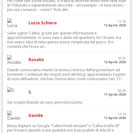
Per come ben scrive Rosalio, si tratta di tecniche molto note nelle Aule
di Tribunale e sapientemente descritte – ad esempio – in testi tecnici –
poi resi romanzo – come l’ “Arte del...
11:16
Lucia Schiera
12 Aprile 2026
Salve signor Callea, grazie per queste informazioni e
approfondimenti. Io sono nata e abito nel quartiere, ho 19 anni, ma
non avevo idea di tutta questa storia complicata del parco. Ero
convinta che fosse un...
10:37
Rosalio
12 Aprile 2026
Davide conosciamo intanto la tecnica retorica dell’argomentum ad
hominem. I contenuti dei singoli post del blog rappresentano il punto
di vista dell’autore, che ben conosciamo come conosciamo l’art. 27...
20:20
S.
11 Aprile 2026
Sta scoperchiando un vaso pericolosissimo.
12:14
Davide
11 Aprile 2026
Basta digitare su Google “Callea fondi europei” o “Callea truffa UE”
per trovarsi davanti a una quantità non trascurabile di articoli e