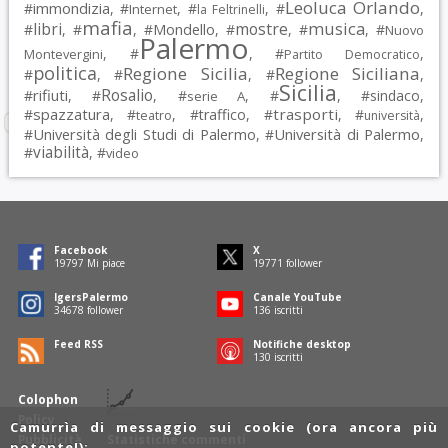
Leoluca Orlando
immondizia
#
, #
, #
, #
,
Internet
la Feltrinelli
mafia
musica
libri
mostre
#
, #
, #
Mondello
, #
, #
, #
Nuovo
Palermo
, #
, #
,
Montevergini
Partito Democratico
politica
Regione Sicilia
Regione Siciliana
#
, #
, #
,
Sicilia
Rosalio
rifiuti
#
, #
, #
, #
, #
sindaco
,
serie A
spazzatura
trasporti
#
, #
, #
traffico
, #
, #
,
teatro
università
Università degli Studi di Palermo
Università di Palermo
#
, #
,
viabilità
#
, #
video
Facebook
X
19797
Mi piace
19771
follower
IgersPalermo
Canale YouTube
34678
follower
136
iscritti
Feed RSS
Notifiche desktop
130
iscritti
Colophon
Policy
Camurrìa di messaggio sui cookie (ora ancora più
Pubblicità
Statistiche commenti
potente!):