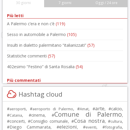
30 giorni
7 giorni
Oggi / 24 ore
Più letti
A Palermo c’era e non c’è
(119)
Sesso in automobile a Palermo
(105)
Insulti in dialetto palermitano “italianizzati”
(57)
Statistiche commenti
(57)
402esimo “Festino” di Santa Rosalia
(54)
Più commentati
Hashtag cloud
arte
calcio
#
, #
, #
, #
, #
,
aeroporti
aeroporto di Palermo
Amat
Comune di Palermo
#
, #
cinema
, #
,
Catania
Cosa nostra
#
concerti
, #
Consiglio comunale
, #
, #
,
cultura
elezioni
Diego Cammarata
#
, #
, #
, #
,
eventi
fotografia