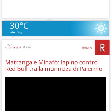
30°C
sabato 8 ago
14:27 |
lettura <1 min.
Rosalio
1 Ott 2021
Matranga e Minafò: lapino contro
Red Bull tra la munnizza di Palermo