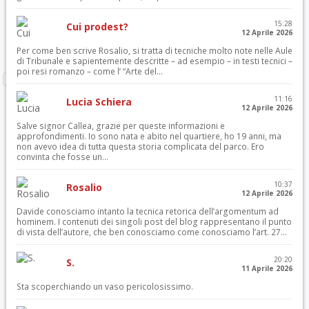
15:28
Cui prodest?
12 Aprile 2026
Per come ben scrive Rosalio, si tratta di tecniche molto note nelle Aule
di Tribunale e sapientemente descritte – ad esempio – in testi tecnici –
poi resi romanzo – come l’ “Arte del...
11:16
Lucia Schiera
12 Aprile 2026
Salve signor Callea, grazie per queste informazioni e
approfondimenti. Io sono nata e abito nel quartiere, ho 19 anni, ma
non avevo idea di tutta questa storia complicata del parco. Ero
convinta che fosse un...
10:37
Rosalio
12 Aprile 2026
Davide conosciamo intanto la tecnica retorica dell’argomentum ad
hominem. I contenuti dei singoli post del blog rappresentano il punto
di vista dell’autore, che ben conosciamo come conosciamo l’art. 27...
20:20
S.
11 Aprile 2026
Sta scoperchiando un vaso pericolosissimo.