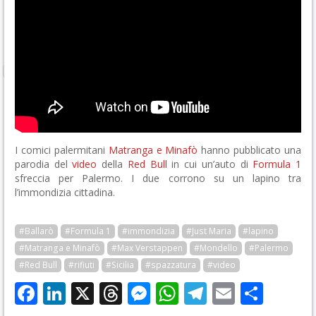
I comici palermitani
Matranga e Minafò
hanno pubblicato una
parodia del
video
della
Red Bull
in cui un’auto di
Formula 1
sfreccia per Palermo. I due corrono su un lapino tra
l’immondizia cittadina.
#Ballarò
#Formula 1
#immondizia
#Just Maria
#lapino
#Matranga e Minafò
#Max Verstappen
#Mondello
#Palermo
#Red Bull
#rifiuti
#Sicilia
#spazzatura
#video
Facebook
LinkedIn
X
Threads
Messenger
WhatsApp
Telegram
Email
Cond