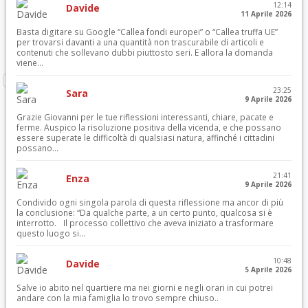
12:14
Davide
11 Aprile 2026
Basta digitare su Google “Callea fondi europei” o “Callea truffa UE”
per trovarsi davanti a una quantità non trascurabile di articoli e
contenuti che sollevano dubbi piuttosto seri. E allora la domanda
viene...
23:25
Sara
9 Aprile 2026
Grazie Giovanni per le tue riflessioni interessanti, chiare, pacate e
ferme. Auspico la risoluzione positiva della vicenda, e che possano
essere superate le difficoltà di qualsiasi natura, affinché i cittadini
possano...
21:41
Enza
9 Aprile 2026
Condivido ogni singola parola di questa riflessione ma ancor di più
la conclusione: “Da qualche parte, a un certo punto, qualcosa si è
interrotto. Il processo collettivo che aveva iniziato a trasformare
questo luogo si...
10:48
Davide
5 Aprile 2026
Salve io abito nel quartiere ma nei giorni e negli orari in cui potrei
andare con la mia famiglia lo trovo sempre chiuso..