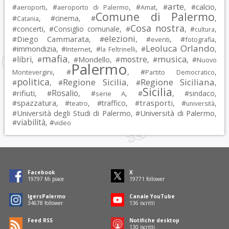
arte
calcio
#
, #
, #
, #
, #
,
aeroporti
aeroporto di Palermo
Amat
Comune di Palermo
#
, #
cinema
, #
,
Catania
Cosa nostra
#
concerti
, #
Consiglio comunale
, #
, #
,
cultura
elezioni
Diego Cammarata
#
, #
, #
, #
,
eventi
fotografia
Leoluca Orlando
immondizia
#
, #
, #
, #
,
Internet
la Feltrinelli
mafia
musica
libri
mostre
#
, #
, #
Mondello
, #
, #
, #
Nuovo
Palermo
, #
, #
,
Montevergini
Partito Democratico
politica
Regione Sicilia
Regione Siciliana
#
, #
, #
,
Sicilia
Rosalio
rifiuti
#
, #
, #
, #
, #
sindaco
,
serie A
spazzatura
trasporti
#
, #
, #
traffico
, #
, #
,
teatro
università
Università degli Studi di Palermo
Università di Palermo
#
, #
,
viabilità
#
, #
video
Facebook
X
19797
Mi piace
19771
follower
IgersPalermo
Canale YouTube
34678
follower
136
iscritti
Feed RSS
Notifiche desktop
130
iscritti