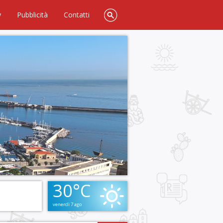
y
Pubblicità
Contatti
30°C
venerdì 7 ago