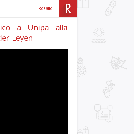
Rosalio
ico a Unipa alla
 der Leyen