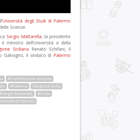
l’
Università degli Studi di Palermo
delle Scienze.
lica
Sergio Mattarella
, la presidente
l ministro dell’Università e della
ione Siciliana
Renato Schifani, il
 Galvagno, il sindaco di
Palermo
na
#Commissione europea
iri
#Palermo
#Regione Sicilia
#Sergio Mattarella
#Sicilia
iversità di Palermo
r
pp
gram
ail
Condividi