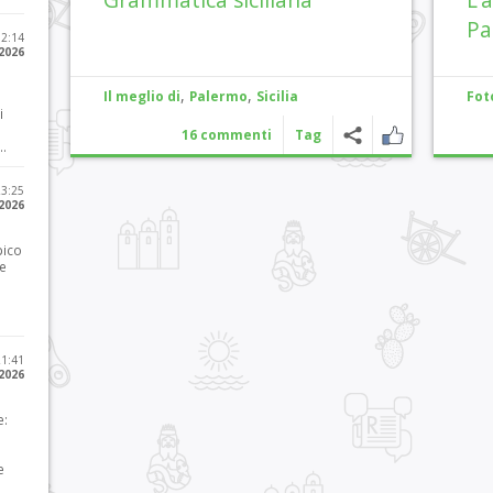
Pa
12:14
 2026
,
,
Il meglio di
Palermo
Sicilia
Fot
i
16 commenti
Tag
..
23:25
 2026
pico
he
21:41
 2026
e:
e