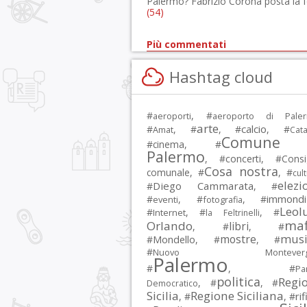
Palermo? Fabrizio Corona posta la 
(54)
Più commentati
Hashtag cloud
#
, #
aeroporti
aeroporto di Pale
arte
calcio
#
, #
, #
, #
Amat
Cata
Comune 
#
cinema
, #
Palermo
, #
concerti
, #
Consi
Cosa nostra
comunale
, #
, #
cul
elezi
Diego Cammarata
#
, #
immondi
#
, #
, #
eventi
fotografia
Leol
#
, #
, #
Internet
la Feltrinelli
maf
Orlando
libri
, #
, #
musi
mostre
#
Mondello
, #
, #
#
Nuovo Montevergi
Palermo
#
, #
Par
politica
Regi
, #
, #
Democratico
Sicilia
Regione Siciliana
rif
, #
, #