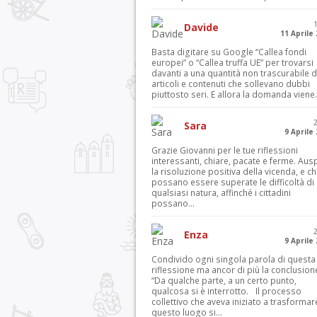
Davide
11 Aprile
Basta digitare su Google “Callea fondi
europei” o “Callea truffa UE” per trovarsi
davanti a una quantità non trascurabile d
articoli e contenuti che sollevano dubbi
piuttosto seri. E allora la domanda viene.
Sara
9 Aprile
Grazie Giovanni per le tue riflessioni
interessanti, chiare, pacate e ferme. Aus
la risoluzione positiva della vicenda, e c
possano essere superate le difficoltà di
qualsiasi natura, affinché i cittadini
possano...
Enza
9 Aprile
Condivido ogni singola parola di questa
riflessione ma ancor di più la conclusion
“Da qualche parte, a un certo punto,
qualcosa si è interrotto. Il processo
collettivo che aveva iniziato a trasformar
questo luogo si...