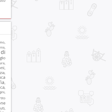
foto
,
rmo
,
nia
di
glio
,
tura
oni
,
zia
,
uca
ia
,
ca
,
,
ni
tito
one
iuti
,