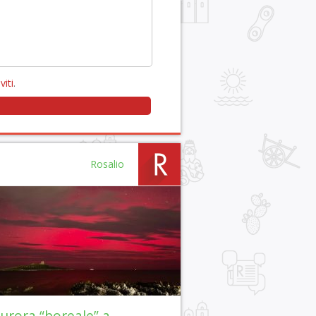
viti
.
Rosalio
aurora “boreale” a