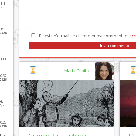
le e
in
11:16
 2026
Ricevi un'e-mail se ci sono nuovi commenti o
iscri
osse
Maria Cubito
10:37
 2026
e,
art.
20:20
 2026
imo.
Grammatica siciliana
L’