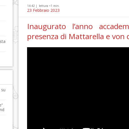
14:42 |
lettura <1 min.
23 Febbraio 2023
Inaugurato l’anno accadem
presenza di Mattarella e von
osta
i su
e”
end