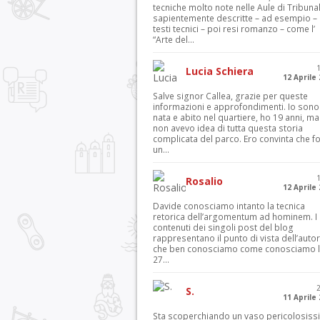
tecniche molto note nelle Aule di Tribuna
sapientemente descritte – ad esempio – 
testi tecnici – poi resi romanzo – come l’
“Arte del...
Lucia Schiera
12 Aprile
Salve signor Callea, grazie per queste
informazioni e approfondimenti. Io sono
nata e abito nel quartiere, ho 19 anni, ma
non avevo idea di tutta questa storia
complicata del parco. Ero convinta che f
un...
Rosalio
12 Aprile
Davide conosciamo intanto la tecnica
retorica dell’argomentum ad hominem. I
contenuti dei singoli post del blog
rappresentano il punto di vista dell’autor
che ben conosciamo come conosciamo l’
27...
S.
11 Aprile
Sta scoperchiando un vaso pericolosiss