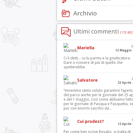
Archivio
Ultimi commenti
(172.602
Mariella
12 Maggio 
Ci li detti… cu lu parmu e la gnutticatura.
Dare o ricevere di più di quello che
spetterebbe.
Salvatore
22 Aprile
“Avremmo tanto voluto garantirvi l’apert
del parco anche per le giornate del 25 ap
e del 1 maggio, così come abbiamo fatt
per le giornate di Pasqua e Pasquetta, s
pur con enormi sacrifici da...
Cui prodest?
12 Aprile
Per come ben scrive Rosalio, si tratta di