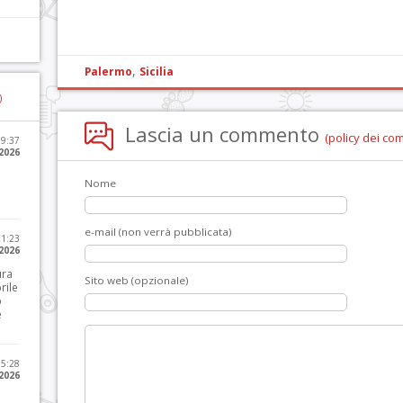
,
Palermo
Sicilia
)
Lascia un commento
(policy dei co
09:37
2026
Nome
e-mail (non verrà pubblicata)
21:23
 2026
ura
Sito web (opzionale)
rile
o
e
15:28
 2026