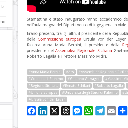
 la
Stamattina è stato inaugurato l’anno accademico del
rmo
nell’aula magna del Dipartimento di Ingegneria in viale 
Erano presenti, tra gli altri, il presidente della Repubb
della
Commissione europea
Ursula von der Leyen, i
Ricerca Anna Maria Bernini, il presidente della
Reg
presidente dell’
Assemblea Regionale Siciliana
Gaetano
Roberto Lagalla e il rettore Massimo Midiri.
#Anna Maria Bernini
#Ars
#Assemblea Regionale Sicilia
#Comune di Palermo
#Gaetano Galvagno
#Massimo Mid
#Regione Siciliana
#Renato Schifani
#Roberto Lagalla
#Unione europea
#Università degli Studi di Palermo
#Un
#Ursula von der Leyen
Facebook
LinkedIn
X
Threads
Messenge
WhatsA
Tele
Em