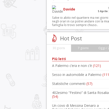
Davide
5 Aprile
Salve io abito nel quartiere ma nei giorni
negli orari in cui potrei andare con la mia
famiglia lo trovo sempre chiuso..
Hot Post
30 giorni
7 giorni
Oggi / 
Più letti
A Palermo c’era e non c’è
(121)
Sesso in automobile a Palermo
(111
Statistiche commenti
(57)
402esimo “Festino” di Santa Rosalia
(54)
Un covo di Messina Denaro a