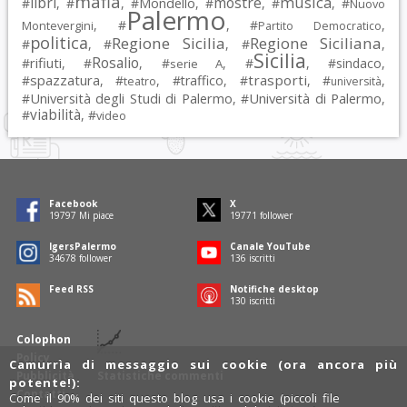
mafia
musica
libri
mostre
#
, #
, #
Mondello
, #
, #
, #
Nuovo
Palermo
, #
, #
,
Montevergini
Partito Democratico
politica
Regione Sicilia
Regione Siciliana
#
, #
, #
,
Sicilia
Rosalio
rifiuti
#
, #
, #
, #
, #
sindaco
,
serie A
spazzatura
trasporti
#
, #
, #
traffico
, #
, #
,
teatro
università
Università degli Studi di Palermo
Università di Palermo
#
, #
,
viabilità
#
, #
video
Facebook
X
19797
Mi piace
19771
follower
IgersPalermo
Canale YouTube
34678
follower
136
iscritti
Feed RSS
Notifiche desktop
130
iscritti
Colophon
Policy
Camurrìa di messaggio sui cookie (ora ancora più
Pubblicità
Statistiche commenti
potente!):
Contatti
Come il 90% dei siti questo blog usa i cookie (piccoli file