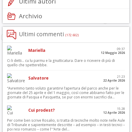
Ultimi autori
Archivio
Ultimi commenti
(172.602)
09:37
Mariella
12 Maggio 2026
Ci li detti… cu lu parmu e la gnutticatura. Dare o ricevere di più di
quello che spetterebbe.
21:23
Salvatore
22 Aprile 2026
“Avremmo tanto voluto garantirvi l’apertura del parco anche per le
giornate del 25 aprile e del 1 maggio, così come abbiamo fatto per le
giornate di Pasqua e Pasquetta, se pur con enormi sacrifici da...
15:28
Cui prodest?
12 Aprile 2026
Per come ben scrive Rosalio, si tratta di tecniche molto note nelle Aule
di Tribunale e sapientemente descritte – ad esempio – in testi tecnici –
poi resi romanzo – come l’ “Arte del...