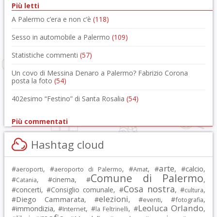
Più letti
A Palermo c’era e non c’è
(118)
Sesso in automobile a Palermo
(109)
Statistiche commenti
(57)
Un covo di Messina Denaro a Palermo? Fabrizio Corona
posta la foto
(54)
402esimo “Festino” di Santa Rosalia
(54)
Più commentati
Hashtag cloud
arte
calcio
#
, #
, #
, #
, #
,
aeroporti
aeroporto di Palermo
Amat
Comune di Palermo
#
, #
cinema
, #
,
Catania
Cosa nostra
#
concerti
, #
Consiglio comunale
, #
, #
,
cultura
elezioni
Diego Cammarata
#
, #
, #
, #
,
eventi
fotografia
Leoluca Orlando
immondizia
#
, #
, #
, #
,
Internet
la Feltrinelli