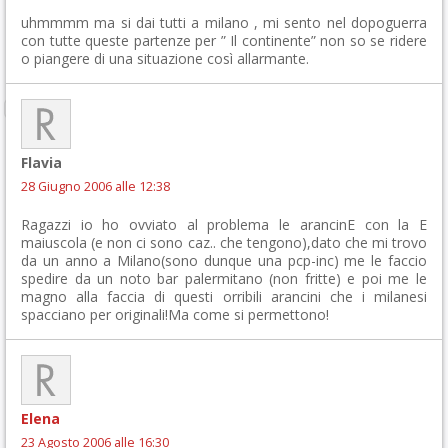
uhmmmm ma si dai tutti a milano , mi sento nel dopoguerra
con tutte queste partenze per ” Il continente” non so se ridere
o piangere di una situazione così allarmante.
Flavia
28 Giugno 2006 alle 12:38
Ragazzi io ho ovviato al problema le arancinE con la E
maiuscola (e non ci sono caz.. che tengono),dato che mi trovo
da un anno a Milano(sono dunque una pcp-inc) me le faccio
spedire da un noto bar palermitano (non fritte) e poi me le
magno alla faccia di questi orribili arancini che i milanesi
spacciano per originali!Ma come si permettono!
Elena
23 Agosto 2006 alle 16:30