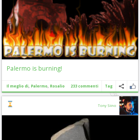
Palermo is burning!
,
,
Il meglio di
Palermo
Rosalio
233 commenti
Tag
Tony Siino