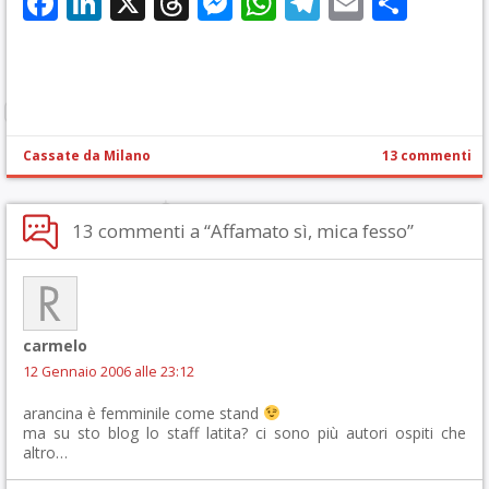
Facebook
LinkedIn
X
Threads
Messenger
WhatsApp
Telegram
Email
Cond
Cassate da Milano
13 commenti
13 commenti a “Affamato sì, mica fesso”
carmelo
12 Gennaio 2006 alle 23:12
arancina è femminile come stand
ma su sto blog lo staff latita? ci sono più autori ospiti che
altro…