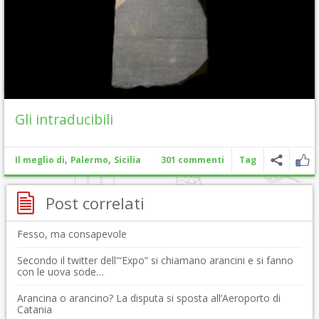
Gli intraducibili
,
,
Il meglio di
Palermo
Sicilia
301 commenti
Tag
Post correlati
Fesso, ma consapevole
Secondo il twitter dell'”Expo” si chiamano arancini e si fanno
con le uova sode…
Arancina o arancino? La disputa si sposta all’Aeroporto di
Catania