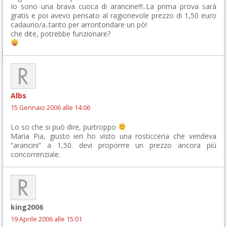
Io sono una brava cuoca di arancine!!!..La prima prova sarà
gratis e poi avevo pensato al ragionevole prezzo di 1,50 euro
cadauno/a..tanto per arrontondare un pò!
che dite, potrebbe funzionare?
Albs
15 Gennaio 2006 alle 14:06
Lo so che si può dire, purtroppo
Maria Pia, giusto ieri ho visto una rosticceria che vendeva
“arancini” a 1,50. devi proporrre un prezzo ancora più
concorrenziale.
king2006
19 Aprile 2006 alle 15:01