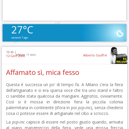
27°C
venerdì 7 ago
19:45 |
lettura <1 min.
Alberto Giuffrè
12 Gen 2006
Affamato sì, mica fesso
Questa è successa un po’ di tempo fa. A Milano c’era la fiera
dell’artigianato e si era sparsa voce che tra uno stand e l’altro
ci sarebbe stata qualcosa da mangiare.
Aggratiss
, ovviamente.
Così si è mossa in direzione fiera la piccola colonia
palermitana in-continente (d’ora in poi
pcp-inc
), senza chiedersi
cosa ci potesse essere di artigianale nel cibo a scrocco.
La
pcp-inc
capisce di essere nel posto giusto quando, arrivata
al piano mangereccio della fiera, vede una grossa freccia