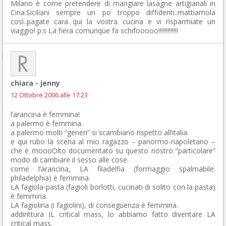
Milano è come pretendere di mangiare lasagne artigianali in
Cina.Siciliani sempre un po troppo diffidenti..mattiamola
così..pagate cara qui la vostra cucina e vi risparmiate un
viaggio! p.s La fiera comunque fa schifooooo!!!!!!!!!!!!!
chiara - jenny
12 Ottobre 2006 alle 17:23
l’arancina è femmina!
a palermo è femmina.
a palermo molti “generi” si scambiano rispetto all’italia.
e qui rubo la scena al mio ragazzo – panormo-napoletano –
che è moooOlto documentato su questo nostro “particolare”
modo di cambiare il sesso alle cose.
come l’arancina, LA filadelfia (formaggio spalmabile:
philadelphia) è femmina.
LA fagiola-pasta (fagioli borlotti, cucinati di solito con la pasta)
è femmina.
LA fagiolina (i fagiolini), di conseguenza è femmina.
addirittura IL critical mass, lo abbiamo fatto diventare LA
critical mass.