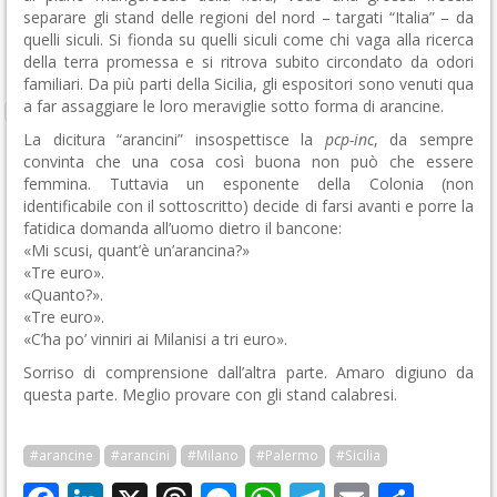
separare gli stand delle regioni del nord – targati “Italia” – da
quelli siculi. Si fionda su quelli siculi come chi vaga alla ricerca
della terra promessa e si ritrova subito circondato da odori
familiari. Da più parti della Sicilia, gli espositori sono venuti qua
a far assaggiare le loro meraviglie sotto forma di arancine.
La dicitura “arancini” insospettisce la
pcp-inc
, da sempre
convinta che una cosa così buona non può che essere
femmina. Tuttavia un esponente della Colonia (non
identificabile con il sottoscritto) decide di farsi avanti e porre la
fatidica domanda all’uomo dietro il bancone:
«Mi scusi, quant’è un’arancina?»
«Tre euro».
«Quanto?».
«Tre euro».
«C’ha po’ vinniri ai Milanisi a tri euro».
Sorriso di comprensione dall’altra parte. Amaro digiuno da
questa parte. Meglio provare con gli stand calabresi.
#arancine
#arancini
#Milano
#Palermo
#Sicilia