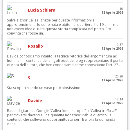
11:16
Lucia Schiera
12 Aprile 2026
Salve signor Callea, grazie per queste informazioni e
approfondimenti. Io sono nata e abito nel quartiere, ho 19 anni, ma
non avevo idea di tutta questa storia complicata del parco. Ero
convinta che fosse un...
10:37
Rosalio
12 Aprile 2026
Davide conosciamo intanto la tecnica retorica dell’argomentum ad
hominem. I contenuti dei singoli post del blog rappresentano il punto
di vista dell’autore, che ben conosciamo come conosciamo l’art. 27...
20:20
S.
11 Aprile 2026
Sta scoperchiando un vaso pericolosissimo.
12:14
Davide
11 Aprile 2026
Basta digitare su Google “Callea fondi europei” o “Callea truffa UE”
per trovarsi davanti a una quantità non trascurabile di articoli e
contenuti che sollevano dubbi piuttosto seri. E allora la domanda
viene...