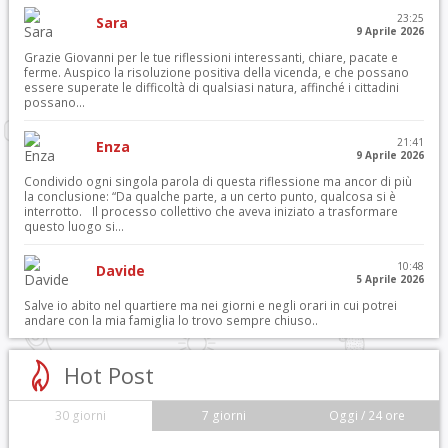
23:25
Sara
9 Aprile 2026
Grazie Giovanni per le tue riflessioni interessanti, chiare, pacate e
ferme. Auspico la risoluzione positiva della vicenda, e che possano
essere superate le difficoltà di qualsiasi natura, affinché i cittadini
possano...
21:41
Enza
9 Aprile 2026
Condivido ogni singola parola di questa riflessione ma ancor di più
la conclusione: “Da qualche parte, a un certo punto, qualcosa si è
interrotto. Il processo collettivo che aveva iniziato a trasformare
questo luogo si...
10:48
Davide
5 Aprile 2026
Salve io abito nel quartiere ma nei giorni e negli orari in cui potrei
andare con la mia famiglia lo trovo sempre chiuso..
Hot Post
30 giorni
7 giorni
Oggi / 24 ore