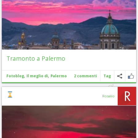
Tramonto a Palermo
,
,
Fotoblog
Il meglio di
Palermo
2 commenti
Tag
Rosalio