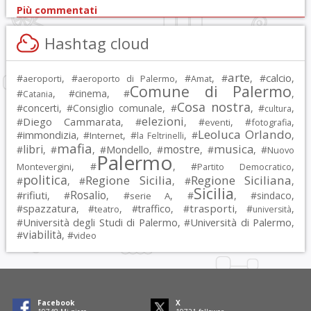
Più commentati
Hashtag cloud
arte
calcio
#
, #
, #
, #
, #
,
aeroporti
aeroporto di Palermo
Amat
Comune di Palermo
#
, #
cinema
, #
,
Catania
Cosa nostra
#
concerti
, #
Consiglio comunale
, #
, #
,
cultura
elezioni
Diego Cammarata
#
, #
, #
, #
,
eventi
fotografia
Leoluca Orlando
immondizia
#
, #
, #
, #
,
Internet
la Feltrinelli
mafia
musica
libri
mostre
#
, #
, #
Mondello
, #
, #
, #
Nuovo
Palermo
, #
, #
,
Montevergini
Partito Democratico
politica
Regione Sicilia
Regione Siciliana
#
, #
, #
,
Sicilia
Rosalio
rifiuti
#
, #
, #
, #
, #
sindaco
,
serie A
spazzatura
trasporti
#
, #
, #
traffico
, #
, #
,
teatro
università
Università degli Studi di Palermo
Università di Palermo
#
, #
,
viabilità
#
, #
video
Facebook
X