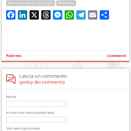
#ex convento di San Biagio
#Palermo
Facebook
LinkedIn
X
Threads
Messenger
WhatsApp
Telegram
Email
Cond
Palermo
Commenti
Lascia un commento
(policy dei commenti)
Nome
e-mail (non verrà pubblicata)
Sito web (opzionale)