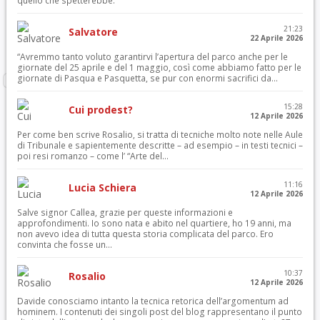
quello che spetterebbe.
21:23
Salvatore
22 Aprile 2026
“Avremmo tanto voluto garantirvi l’apertura del parco anche per le
giornate del 25 aprile e del 1 maggio, così come abbiamo fatto per le
giornate di Pasqua e Pasquetta, se pur con enormi sacrifici da...
15:28
Cui prodest?
12 Aprile 2026
Per come ben scrive Rosalio, si tratta di tecniche molto note nelle Aule
di Tribunale e sapientemente descritte – ad esempio – in testi tecnici –
poi resi romanzo – come l’ “Arte del...
11:16
Lucia Schiera
12 Aprile 2026
Salve signor Callea, grazie per queste informazioni e
approfondimenti. Io sono nata e abito nel quartiere, ho 19 anni, ma
non avevo idea di tutta questa storia complicata del parco. Ero
convinta che fosse un...
10:37
Rosalio
12 Aprile 2026
Davide conosciamo intanto la tecnica retorica dell’argomentum ad
hominem. I contenuti dei singoli post del blog rappresentano il punto