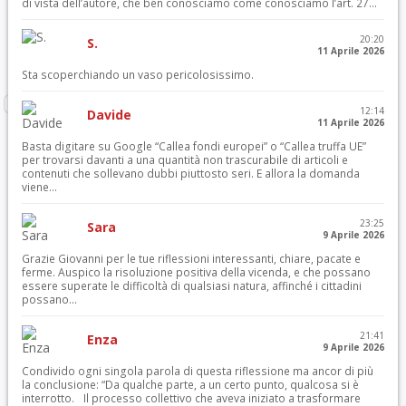
di vista dell’autore, che ben conosciamo come conosciamo l’art. 27...
20:20
S.
11 Aprile 2026
Sta scoperchiando un vaso pericolosissimo.
12:14
Davide
11 Aprile 2026
Basta digitare su Google “Callea fondi europei” o “Callea truffa UE”
per trovarsi davanti a una quantità non trascurabile di articoli e
contenuti che sollevano dubbi piuttosto seri. E allora la domanda
viene...
23:25
Sara
9 Aprile 2026
Grazie Giovanni per le tue riflessioni interessanti, chiare, pacate e
ferme. Auspico la risoluzione positiva della vicenda, e che possano
essere superate le difficoltà di qualsiasi natura, affinché i cittadini
possano...
21:41
Enza
9 Aprile 2026
Condivido ogni singola parola di questa riflessione ma ancor di più
la conclusione: “Da qualche parte, a un certo punto, qualcosa si è
interrotto. Il processo collettivo che aveva iniziato a trasformare