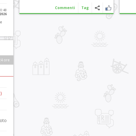
Commenti
Tag
10:48
 2026
 e
24 ore
)
foto