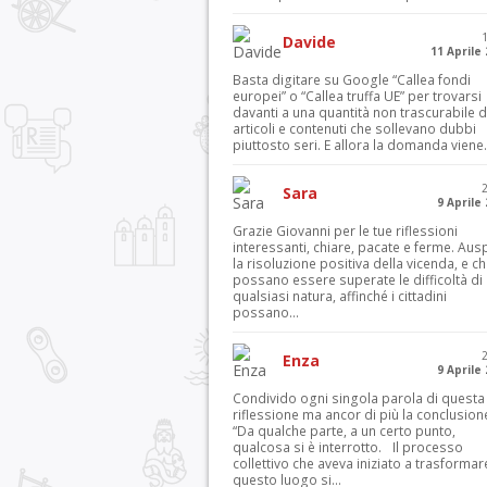
Davide
11 Aprile
Basta digitare su Google “Callea fondi
europei” o “Callea truffa UE” per trovarsi
davanti a una quantità non trascurabile d
articoli e contenuti che sollevano dubbi
piuttosto seri. E allora la domanda viene.
Sara
9 Aprile
Grazie Giovanni per le tue riflessioni
interessanti, chiare, pacate e ferme. Aus
la risoluzione positiva della vicenda, e c
possano essere superate le difficoltà di
qualsiasi natura, affinché i cittadini
possano...
Enza
9 Aprile
Condivido ogni singola parola di questa
riflessione ma ancor di più la conclusion
“Da qualche parte, a un certo punto,
qualcosa si è interrotto. Il processo
collettivo che aveva iniziato a trasformar
questo luogo si...