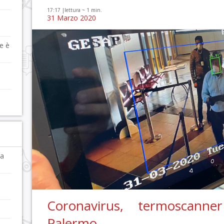
17:17 |
lettura ~
1
min.
31 Marzo 2020
le è
ra
Coronavirus, termoscanner
Palermo