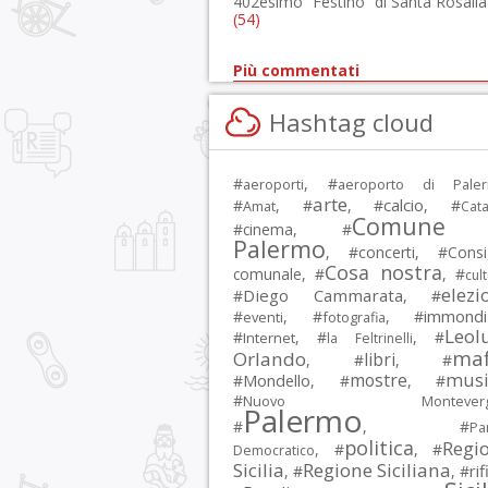
402esimo “Festino” di Santa Rosalia
(54)
Più commentati
Hashtag cloud
#
, #
aeroporti
aeroporto di Pale
arte
calcio
#
, #
, #
, #
Amat
Cata
Comune 
#
cinema
, #
Palermo
, #
concerti
, #
Consi
Cosa nostra
comunale
, #
, #
cul
elezi
Diego Cammarata
#
, #
immondi
#
, #
, #
eventi
fotografia
Leol
#
, #
, #
Internet
la Feltrinelli
maf
Orlando
libri
, #
, #
musi
mostre
#
Mondello
, #
, #
#
Nuovo Montevergi
Palermo
#
, #
Par
politica
Regi
, #
, #
Democratico
Sicilia
Regione Siciliana
rif
, #
, #