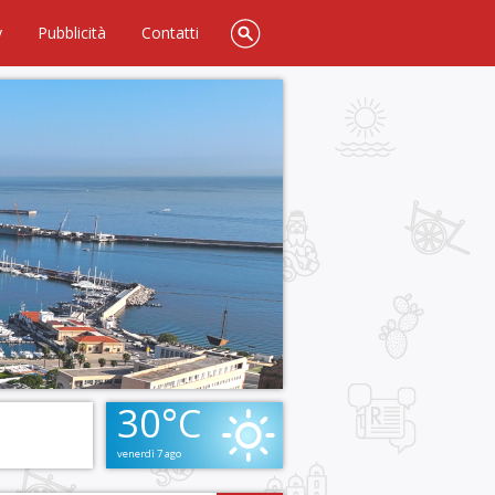
y
Pubblicità
Contatti
30°C
venerdì 7 ago