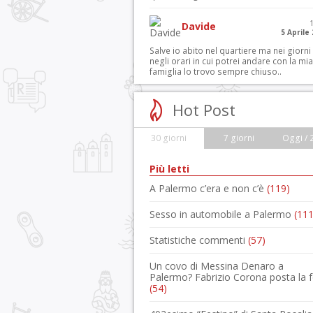
Davide
5 Aprile
Salve io abito nel quartiere ma nei giorni
negli orari in cui potrei andare con la mia
famiglia lo trovo sempre chiuso..
Hot Post
30 giorni
7 giorni
Oggi / 
Più letti
A Palermo c’era e non c’è
(119)
Sesso in automobile a Palermo
(111
Statistiche commenti
(57)
Un covo di Messina Denaro a
Palermo? Fabrizio Corona posta la 
(54)