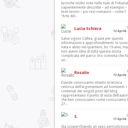
tecniche molto note nelle Aule di Tribuna
sapientemente descritte – ad esempio – 
testi tecnici – poi resi romanzo – come l’
“Arte del...
Lucia Schiera
12 Aprile
Salve signor Callea, grazie per queste
informazioni e approfondimenti. Io sono
nata e abito nel quartiere, ho 19 anni, ma
non avevo idea di tutta questa storia
complicata del parco. Ero convinta che f
un...
Rosalio
12 Aprile
Davide conosciamo intanto la tecnica
retorica dell’argomentum ad hominem. I
contenuti dei singoli post del blog
rappresentano il punto di vista dell’autor
che ben conosciamo come conosciamo l’
27...
S.
11 Aprile
Sta scoperchiando un vaso pericolosiss