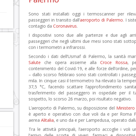
Sono stati installati oggi i termoscanner per rile
passeggeri in transito dall’
aeroporto di Palermo
. I sis
contagio da
Coronavirus
.
I dispositivi sono due alle partenze e due agli arr
passeggeri che negli ultimi due mesi sono stati sottop
con i termometri a infrarossi.
Secondo i dati dell’Usmaf di Palermo, la sanità ma
Salute
che opera assieme alla
Croce Rossa
, p
contenimento del Covid-19, e alle forze dell’ordine, per 
– dallo scorso febbraio sono stati controllati i passegg
mila. In cinque casi il termometro ha rilevato la temper
37,5 °C, facendo scattare l’approfondimento sanita
trasferimento del passeggero in ospedale per il 
sospetto, lo scorso 26 marzo, poi risultato negativo.
L’aeroporto di Palermo, su disposizione del
Ministero 
è aperto e operativo con due voli da e per Roma Fi
aerea
Alitalia
, e uno da e per Lampedusa, operato da
Tra le attività principali, l’aeroporto accoglie i voli
l’arrivo delle scorte di viveri, farmaci e dispositi