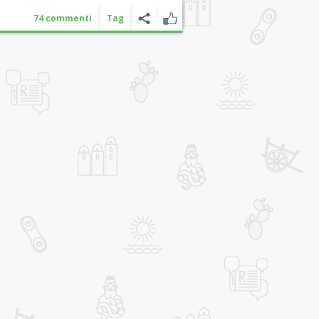
74 commenti
Tag