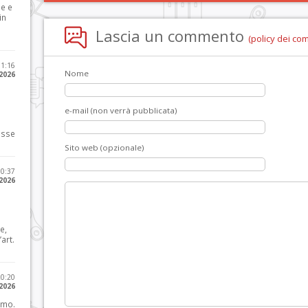
le e
in
Lascia un commento
(policy dei co
11:16
Nome
 2026
e-mail (non verrà pubblicata)
osse
Sito web (opzionale)
10:37
 2026
e,
art.
20:20
 2026
imo.