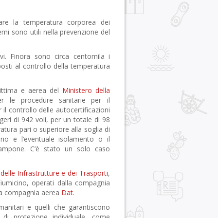
vare la temperatura corporea dei
temi sono utili nella prevenzione del
ivi. Finora sono circa centomila i
osti al controllo della temperatura
rittima e aerea del
Ministero della
er le procedure sanitarie per il
il controllo delle autocertificazioni
eri di 942 voli, per un totale di 98
atura pari o superiore alla soglia di
rio e l’eventuale isolamento o il
tampone. C’è stato un solo caso
delle Infrastrutture e dei Trasporti
,
umicino, operati dalla compagnia
lla compagnia aerea
Dat
.
 umanitari e quelli che garantiscono
vi di protezione individuale, come