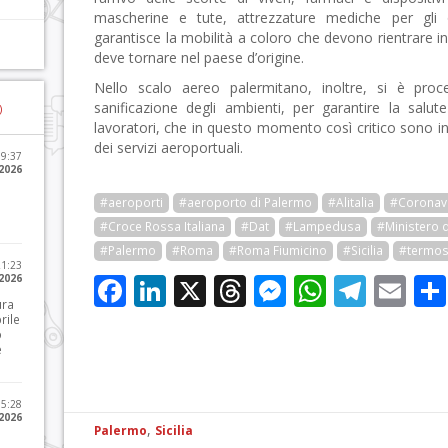
mascherine e tute, attrezzature mediche per gli os
garantisce la mobilità a coloro che devono rientrare in Ita
deve tornare nel paese d’origine.
Nello scalo aereo palermitano, inoltre, si è pro
sanificazione degli ambienti, per garantire la salut
)
lavoratori, che in questo momento così critico sono i
dei servizi aeroportuali.
09:37
2026
#aeroporti
#aeroporto di Palermo
#Alitalia
#Coronav
#Croce Rossa Italiana
#Dat
#Lampedusa
#Ministero d
#Palermo
#Roma
#Roma Fiumicino
#Sicilia
#termos
21:23
Facebook
LinkedIn
X
Threads
Messenge
WhatsA
Tele
Em
 2026
ura
rile
o
e
15:28
 2026
,
Palermo
Sicilia