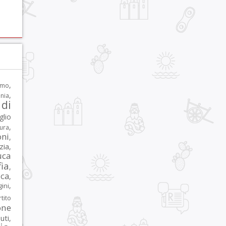
,
rmo
,
nia
di
glio
,
tura
oni
,
zia
,
uca
ia
,
ca
,
,
ni
tito
one
iuti
,