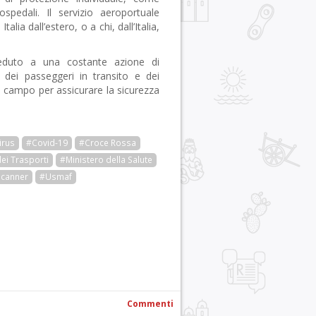
pedali. Il servizio aeroportuale
lia dall’estero, o a chi, dall’Italia,
ceduto a una costante azione di
e dei passeggeri in transito e dei
n campo per assicurare la sicurezza
irus
#Covid-19
#Croce Rossa
ei Trasporti
#Ministero della Salute
canner
#Usmaf
r
pp
gram
ail
Condividi
Commenti