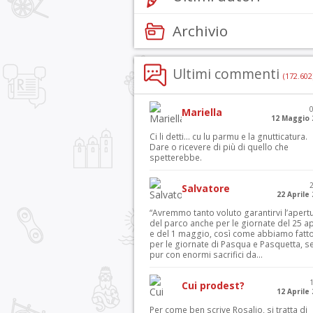
Archivio
Ultimi commenti
(172.602
Mariella
12 Maggio 
Ci li detti… cu lu parmu e la gnutticatura.
Dare o ricevere di più di quello che
spetterebbe.
Salvatore
22 Aprile
“Avremmo tanto voluto garantirvi l’apert
del parco anche per le giornate del 25 ap
e del 1 maggio, così come abbiamo fatt
per le giornate di Pasqua e Pasquetta, s
pur con enormi sacrifici da...
Cui prodest?
12 Aprile
Per come ben scrive Rosalio, si tratta di