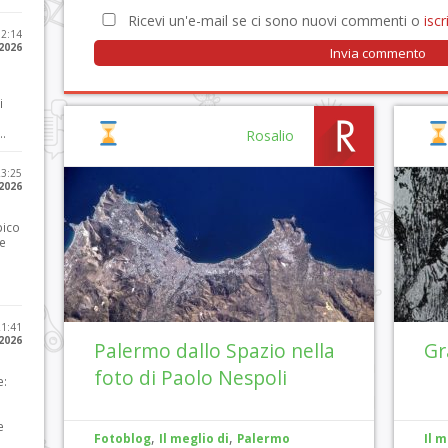
Ricevi un'e-mail se ci sono nuovi commenti o
iscri
12:14
 2026
i
..
Rosalio
23:25
 2026
pico
he
21:41
 2026
Palermo dallo Spazio nella
Gr
foto di Paolo Nespoli
e:
e
,
,
Fotoblog
Il meglio di
Palermo
Il m