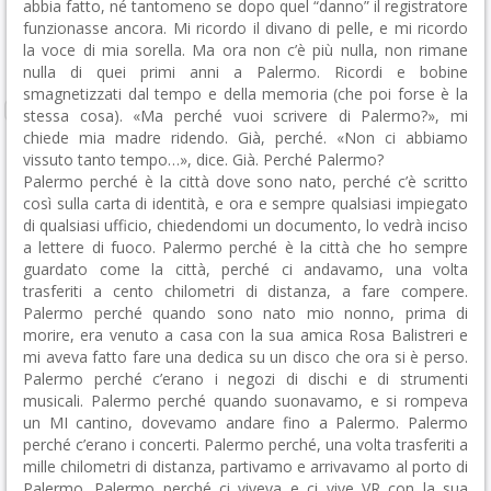
abbia fatto, né tantomeno se dopo quel “danno” il registratore
funzionasse ancora. Mi ricordo il divano di pelle, e mi ricordo
la voce di mia sorella. Ma ora non c’è più nulla, non rimane
nulla di quei primi anni a Palermo. Ricordi e bobine
smagnetizzati dal tempo e della memoria (che poi forse è la
stessa cosa). «Ma perché vuoi scrivere di Palermo?», mi
chiede mia madre ridendo. Già, perché. «Non ci abbiamo
vissuto tanto tempo…», dice. Già. Perché Palermo?
Palermo perché è la città dove sono nato, perché c’è scritto
così sulla carta di identità, e ora e sempre qualsiasi impiegato
di qualsiasi ufficio, chiedendomi un documento, lo vedrà inciso
a lettere di fuoco. Palermo perché è la città che ho sempre
guardato come la città, perché ci andavamo, una volta
trasferiti a cento chilometri di distanza, a fare compere.
Palermo perché quando sono nato mio nonno, prima di
morire, era venuto a casa con la sua amica Rosa Balistreri e
mi aveva fatto fare una dedica su un disco che ora si è perso.
Palermo perché c’erano i negozi di dischi e di strumenti
musicali. Palermo perché quando suonavamo, e si rompeva
un MI cantino, dovevamo andare fino a Palermo. Palermo
perché c’erano i concerti. Palermo perché, una volta trasferiti a
mille chilometri di distanza, partivamo e arrivavamo al porto di
Palermo. Palermo perché ci viveva e ci vive VR con la sua