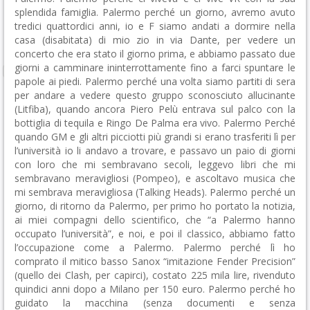
splendida famiglia. Palermo perché un giorno, avremo avuto
tredici quattordici anni, io e F siamo andati a dormire nella
casa (disabitata) di mio zio in via Dante, per vedere un
concerto che era stato il giorno prima, e abbiamo passato due
giorni a camminare ininterrottamente fino a farci spuntare le
papole ai piedi. Palermo perché una volta siamo partiti di sera
per andare a vedere questo gruppo sconosciuto allucinante
(Litfiba), quando ancora Piero Pelù entrava sul palco con la
bottiglia di tequila e Ringo De Palma era vivo. Palermo Perché
quando GM e gli altri picciotti più grandi si erano trasferiti lì per
l’università io li andavo a trovare, e passavo un paio di giorni
con loro che mi sembravano secoli, leggevo libri che mi
sembravano meravigliosi (Pompeo), e ascoltavo musica che
mi sembrava meravigliosa (Talking Heads). Palermo perché un
giorno, di ritorno da Palermo, per primo ho portato la notizia,
ai miei compagni dello scientifico, che “a Palermo hanno
occupato l’università”, e noi, e poi il classico, abbiamo fatto
l’occupazione come a Palermo. Palermo perché lì ho
comprato il mitico basso Sanox “imitazione Fender Precision”
(quello dei Clash, per capirci), costato 225 mila lire, rivenduto
quindici anni dopo a Milano per 150 euro. Palermo perché ho
guidato la macchina (senza documenti e senza