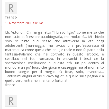
franco
13 Novembre 2006 alle 14:30
Eh, Vittorio… Chi ha già letto “Il bravo figlio” come me sa che
non tutto può essere autobiografia, ma molto sì… Mi chiedo
solo se tutto quel sesso che attraversa la vita degli
adolescenti (mannaggia, mai avuto una professoressa di
matematica come quella che ieri…) è reale o non fa parte della
fantasia-Palermo che hai coltivato in questo articolo, e
cesellato nel tuo romanzo. In entrambi i testi c’è la
spettacolosa oscillazione di questa età, un po’ dentro al
mondo e un po’ fuori, che gioca e cazzeggia ma al momento
buono sceglie per il meglio. O fose, solo, invecchia…
Tantissimi auguri al tuo “Bravo figlio”, a quello sulla pagina e a
quello vero: entrambi meritano fortuna!
franco