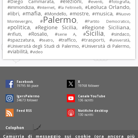
elezioni
Diego Cammarata
#
, #
, #
, #
,
eventi
fotografia
Leoluca Orlando
immondizia
#
, #
, #
, #
,
Internet
la Feltrinelli
mafia
musica
libri
mostre
#
, #
, #
Mondello
, #
, #
, #
Nuovo
Palermo
, #
, #
,
Montevergini
Partito Democratico
politica
Regione Sicilia
Regione Siciliana
#
, #
, #
,
Sicilia
Rosalio
rifiuti
#
, #
, #
, #
, #
sindaco
,
serie A
spazzatura
trasporti
#
, #
, #
traffico
, #
, #
,
teatro
università
Università degli Studi di Palermo
Università di Palermo
#
, #
,
viabilità
#
, #
video
Facebook
X
19795
Mi piace
19768
follower
IgersPalermo
Canale YouTube
34673
follower
136
iscritti
Feed RSS
Notifiche desktop
130
iscritti
Colophon
Policy
Camurrìa di messaggio sui cookie (ora ancora più