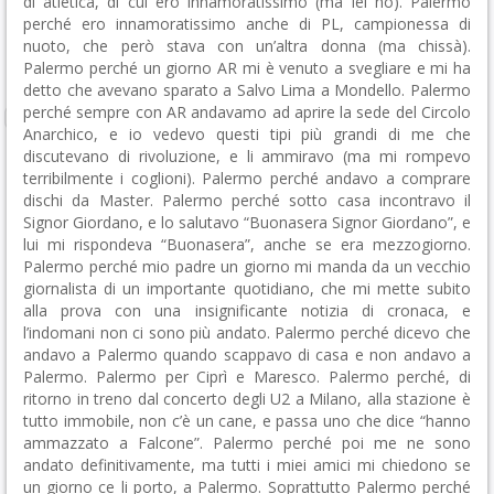
di atletica, di cui ero innamoratissimo (ma lei no). Palermo
perché ero innamoratissimo anche di PL, campionessa di
nuoto, che però stava con un’altra donna (ma chissà).
Palermo perché un giorno AR mi è venuto a svegliare e mi ha
detto che avevano sparato a Salvo Lima a Mondello. Palermo
perché sempre con AR andavamo ad aprire la sede del Circolo
Anarchico, e io vedevo questi tipi più grandi di me che
discutevano di rivoluzione, e li ammiravo (ma mi rompevo
terribilmente i coglioni). Palermo perché andavo a comprare
dischi da Master. Palermo perché sotto casa incontravo il
Signor Giordano, e lo salutavo “Buonasera Signor Giordano”, e
lui mi rispondeva “Buonasera”, anche se era mezzogiorno.
Palermo perché mio padre un giorno mi manda da un vecchio
giornalista di un importante quotidiano, che mi mette subito
alla prova con una insignificante notizia di cronaca, e
l’indomani non ci sono più andato. Palermo perché dicevo che
andavo a Palermo quando scappavo di casa e non andavo a
Palermo. Palermo per Ciprì e Maresco. Palermo perché, di
ritorno in treno dal concerto degli U2 a Milano, alla stazione è
tutto immobile, non c’è un cane, e passa uno che dice “hanno
ammazzato a Falcone”. Palermo perché poi me ne sono
andato definitivamente, ma tutti i miei amici mi chiedono se
un giorno ce li porto, a Palermo. Soprattutto Palermo perché