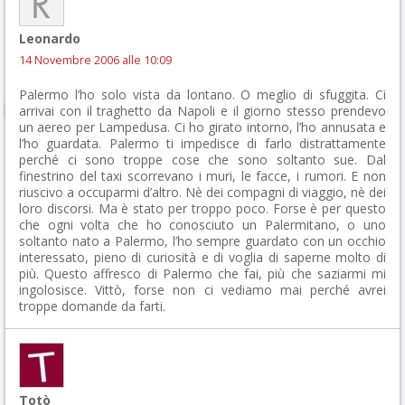
Leonardo
14 Novembre 2006 alle 10:09
Palermo l’ho solo vista da lontano. O meglio di sfuggita. Ci
arrivai con il traghetto da Napoli e il giorno stesso prendevo
un aereo per Lampedusa. Ci ho girato intorno, l’ho annusata e
l’ho guardata. Palermo ti impedisce di farlo distrattamente
perché ci sono troppe cose che sono soltanto sue. Dal
finestrino del taxi scorrevano i muri, le facce, i rumori. E non
riuscivo a occuparmi d’altro. Nè dei compagni di viaggio, nè dei
loro discorsi. Ma è stato per troppo poco. Forse è per questo
che ogni volta che ho conosciuto un Palermitano, o uno
soltanto nato a Palermo, l’ho sempre guardato con un occhio
interessato, pieno di curiosità e di voglia di saperne molto di
più. Questo affresco di Palermo che fai, più che saziarmi mi
ingolosisce. Vittò, forse non ci vediamo mai perché avrei
troppe domande da farti.
Totò