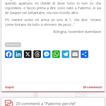
quando qualcuno mi chiede di dove sono io non so che
rispondere, e faccio prima a dire: sono nato a Palermo, in via
de Gasperi nel settantatre, ma non ricordo altro.
PS: mentre scrivo mi arriva un sms di T, che dice: “strano
come lontano da tutto si ritrovino dei pezzi…”
Bologna, novembre duemilasei
#Palermo
Facebook
LinkedIn
X
Threads
Messenger
WhatsApp
Telegram
Email
Cond
Ospiti
20 commenti
20 commenti a “Palermo perché”