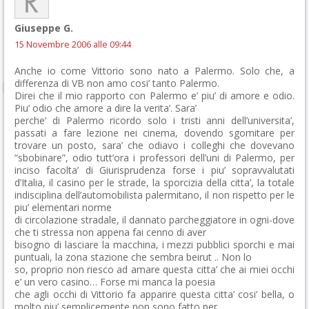
Giuseppe G.
15 Novembre 2006 alle 09:44
Anche io come Vittorio sono nato a Palermo. Solo che, a
differenza di VB non amo cosi’ tanto Palermo.
Direi che il mio rapporto con Palermo e’ piu’ di amore e odio.
Piu’ odio che amore a dire la verita’. Sara’
perche’ di Palermo ricordo solo i tristi anni dell’universita’,
passati a fare lezione nei cinema, dovendo sgomitare per
trovare un posto, sara’ che odiavo i colleghi che dovevano
“sbobinare”, odio tutt’ora i professori dell’uni di Palermo, per
inciso facolta’ di Giurisprudenza forse i piu’ sopravvalutati
d’Italia, il casino per le strade, la sporcizia della citta’, la totale
indisciplina dell’automobilista palermitano, il non rispetto per le
piu’ elementari norme
di circolazione stradale, il dannato parcheggiatore in ogni-dove
che ti stressa non appena fai cenno di aver
bisogno di lasciare la macchina, i mezzi pubblici sporchi e mai
puntuali, la zona stazione che sembra beirut .. Non lo
so, proprio non riesco ad amare questa citta’ che ai miei occhi
e’ un vero casino… Forse mi manca la poesia
che agli occhi di Vittorio fa apparire questa citta’ cosi’ bella, o
molto piu’ semplicemente non sono fatto per