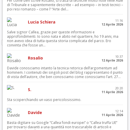
Per come ben scrive Rosalio, si tratta di tecniche molto note nelle Aule
di Tribunale e sapientemente descritte – ad esempio – in testi tecnici –
poi resi romanzo – come l’ “Arte del...
11:16
Lucia Schiera
12 Aprile 2026
Salve signor Callea, grazie per queste informazioni e
approfondimenti. Io sono nata e abito nel quartiere, ho 19 anni, ma
non avevo idea di tutta questa storia complicata del parco. Ero
convinta che fosse un...
10:37
Rosalio
12 Aprile 2026
Davide conosciamo intanto la tecnica retorica dell’argomentum ad
hominem. I contenuti dei singoli post del blog rappresentano il punto
di vista dell’autore, che ben conosciamo come conosciamo l’art. 27...
20:20
S.
11 Aprile 2026
Sta scoperchiando un vaso pericolosissimo.
12:14
Davide
11 Aprile 2026
Basta digitare su Google “Callea fondi europei” o “Callea truffa UE”
per trovarsi davanti a una quantità non trascurabile di articoli e