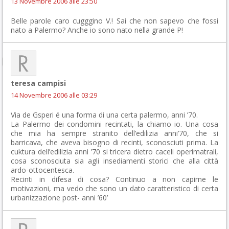
13 Novembre 2006 alle 23:50
Belle parole caro cugggino V.! Sai che non sapevo che fossi
nato a Palermo? Anche io sono nato nella grande P!
teresa campisi
14 Novembre 2006 alle 03:29
Via de Gsperi é una forma di una certa palermo, anni ’70.
La Palermo dei condomini recintati, la chiamo io. Una cosa
che mia ha sempre stranito dell’edilizia anni’70, che si
barricava, che aveva bisogno di recinti, sconosciuti prima. La
cuktura dell’edilizia anni ’70 si tricera dietro caceli operimatrali,
cosa sconosciuta sia agli insediamenti storici che alla città
ardo-ottocentesca.
Recinti in difesa di cosa? Continuo a non capirne le
motivazioni, ma vedo che sono un dato caratteristico di certa
urbanizzazione post- anni ’60’