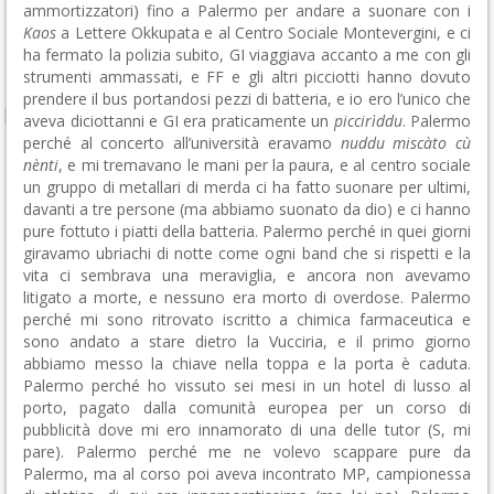
ammortizzatori) fino a Palermo per andare a suonare con i
Kaos
a Lettere Okkupata e al Centro Sociale Montevergini, e ci
ha fermato la polizia subito, GI viaggiava accanto a me con gli
strumenti ammassati, e FF e gli altri picciotti hanno dovuto
prendere il bus portandosi pezzi di batteria, e io ero l’unico che
aveva diciottanni e GI era praticamente un
piccirìddu
. Palermo
perché al concerto all’università eravamo
nuddu miscàto cù
nènti
, e mi tremavano le mani per la paura, e al centro sociale
un gruppo di metallari di merda ci ha fatto suonare per ultimi,
davanti a tre persone (ma abbiamo suonato da dio) e ci hanno
pure fottuto i piatti della batteria. Palermo perché in quei giorni
giravamo ubriachi di notte come ogni band che si rispetti e la
vita ci sembrava una meraviglia, e ancora non avevamo
litigato a morte, e nessuno era morto di overdose. Palermo
perché mi sono ritrovato iscritto a chimica farmaceutica e
sono andato a stare dietro la Vucciria, e il primo giorno
abbiamo messo la chiave nella toppa e la porta è caduta.
Palermo perché ho vissuto sei mesi in un hotel di lusso al
porto, pagato dalla comunità europea per un corso di
pubblicità dove mi ero innamorato di una delle tutor (S, mi
pare). Palermo perché me ne volevo scappare pure da
Palermo, ma al corso poi aveva incontrato MP, campionessa