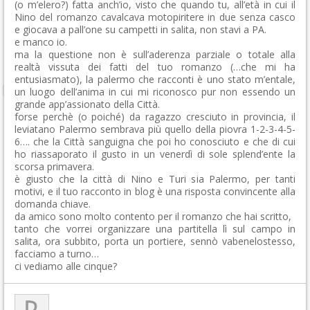
(o m’elero?) fatta anch’io, visto che quando tu, all’età in cui il
Nino del romanzo cavalcava motopiritere in due senza casco
e giocava a pall’one su campetti in salita, non stavi a PA.
e manco io.
ma la questione non è sull’aderenza parziale o totale alla
realtà vissuta dei fatti del tuo romanzo (…che mi ha
entusiasmato), la palermo che racconti è uno stato m’entale,
un luogo dell’anima in cui mi riconosco pur non essendo un
grande app’assionato della Città.
forse perchè (o poiché) da ragazzo cresciuto in provincia, il
leviatano Palermo sembrava più quello della piovra 1-2-3-4-5-
6…. che la Città sanguigna che poi ho conosciuto e che di cui
ho riassaporato il gusto in un venerdì di sole splend’ente la
scorsa primavera.
è giusto che la città di Nino e Turi sia Palermo, per tanti
motivi, e il tuo racconto in blog è una risposta convincente alla
domanda chiave.
da amico sono molto contento per il romanzo che hai scritto,
tanto che vorrei organizzare una partitella lì sul campo in
salita, ora subbito, porta un portiere, sennò vabenelostesso,
facciamo a turno…
ci vediamo alle cinque?