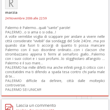
marzia
24 Novembre 2006 alle 22:59
Palermo è Palermo…quali “sante” parole!
PALERMO…o si ama o si odia…!
A volte verrebbe voglia di scappare per andare a vivere nelle
città considerate “vivibili” dai sondaggi del Sole 24Ore…ma poi
quando stai fuori ti accorgi di quanto ti possa mancare
Palermo con il suo disordine ordinato…con i clacson che
strombazzano appena ti fermi al semaforo giallo…Palermo
con i suoi colori e i suoi profumi…lo stigghiolaro all’angolo …
Palermo e il suo mare…
PALERMO hai mille difetti ma anche infiniti pregi..ti critico con i
concitatidini ma ti difendo a spada tesa contro chi parla male
di te…
PALERMO difficile da definire, città dalle molteplici
controversie.
PALERMO SEI UNICA!!!
Lascia un commento