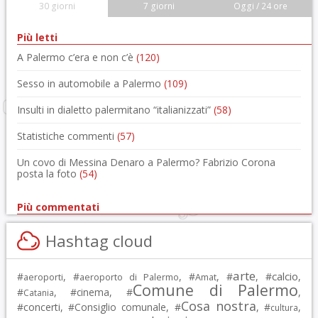
30 giorni
7 giorni
Oggi / 24 ore
Più letti
A Palermo c’era e non c’è
(120)
Sesso in automobile a Palermo
(109)
Insulti in dialetto palermitano “italianizzati”
(58)
Statistiche commenti
(57)
Un covo di Messina Denaro a Palermo? Fabrizio Corona
posta la foto
(54)
Più commentati
Hashtag cloud
arte
calcio
#
, #
, #
, #
, #
,
aeroporti
aeroporto di Palermo
Amat
Comune di Palermo
#
, #
cinema
, #
,
Catania
Cosa nostra
#
concerti
, #
Consiglio comunale
, #
, #
,
cultura