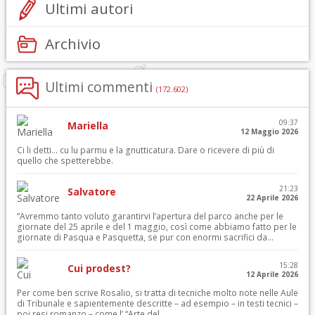
Ultimi autori
Archivio
Ultimi commenti
(172.602)
09:37
Mariella
12 Maggio 2026
Ci li detti… cu lu parmu e la gnutticatura. Dare o ricevere di più di
quello che spetterebbe.
21:23
Salvatore
22 Aprile 2026
“Avremmo tanto voluto garantirvi l’apertura del parco anche per le
giornate del 25 aprile e del 1 maggio, così come abbiamo fatto per le
giornate di Pasqua e Pasquetta, se pur con enormi sacrifici da...
15:28
Cui prodest?
12 Aprile 2026
Per come ben scrive Rosalio, si tratta di tecniche molto note nelle Aule
di Tribunale e sapientemente descritte – ad esempio – in testi tecnici –
poi resi romanzo – come l’ “Arte del...