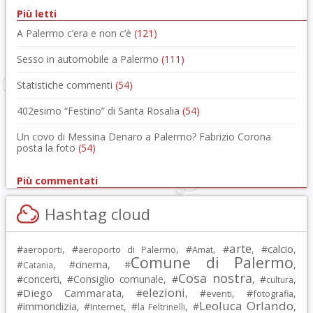
Più letti
A Palermo c’era e non c’è
(121)
Sesso in automobile a Palermo
(111)
Statistiche commenti
(54)
402esimo “Festino” di Santa Rosalia
(54)
Un covo di Messina Denaro a Palermo? Fabrizio Corona
posta la foto
(54)
Più commentati
Hashtag cloud
arte
calcio
#
, #
, #
, #
, #
,
aeroporti
aeroporto di Palermo
Amat
Comune di Palermo
#
, #
cinema
, #
,
Catania
Cosa nostra
#
concerti
, #
Consiglio comunale
, #
, #
,
cultura
elezioni
Diego Cammarata
#
, #
, #
, #
,
eventi
fotografia
Leoluca Orlando
immondizia
#
, #
, #
, #
,
Internet
la Feltrinelli