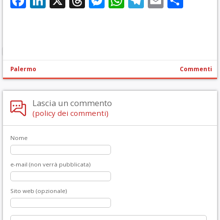
Facebook
LinkedIn
X
Threads
Messenger
WhatsApp
Telegram
Email
Cond
Palermo
Commenti
Lascia un commento
(policy dei commenti)
Nome
e-mail (non verrà pubblicata)
Sito web (opzionale)