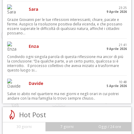
23:25
Sara
9 Aprile 2026
Grazie Giovanni per le tue riflessioni interessanti, chiare, pacate e
ferme. Auspico la risoluzione positiva della vicenda, e che possano
essere superate le difficoltà di qualsiasi natura, affinché i cittadini
possano...
21:41
Enza
9 Aprile 2026
Condivido ogni singola parola di questa riflessione ma ancor di più
la conclusione: “Da qualche parte, a un certo punto, qualcosa si è
interrotto. Il processo collettivo che aveva iniziato a trasformare
questo luogo si...
10:48
Davide
5 Aprile 2026
Salve io abito nel quartiere ma nei giorni e negli orari in cui potrei
andare con la mia famiglia lo trovo sempre chiuso..
Hot Post
30 giorni
7 giorni
Oggi / 24 ore