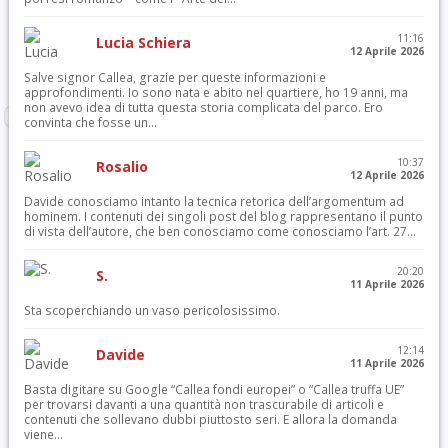
11:16
Lucia Schiera
12 Aprile 2026
Salve signor Callea, grazie per queste informazioni e
approfondimenti. Io sono nata e abito nel quartiere, ho 19 anni, ma
non avevo idea di tutta questa storia complicata del parco. Ero
convinta che fosse un...
10:37
Rosalio
12 Aprile 2026
Davide conosciamo intanto la tecnica retorica dell’argomentum ad
hominem. I contenuti dei singoli post del blog rappresentano il punto
di vista dell’autore, che ben conosciamo come conosciamo l’art. 27...
20:20
S.
11 Aprile 2026
Sta scoperchiando un vaso pericolosissimo.
12:14
Davide
11 Aprile 2026
Basta digitare su Google “Callea fondi europei” o “Callea truffa UE”
per trovarsi davanti a una quantità non trascurabile di articoli e
contenuti che sollevano dubbi piuttosto seri. E allora la domanda
viene...