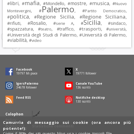
mafia
musica
libri
mostre
#
, #
, #
Mondello
, #
, #
, #
Nuovo
Palermo
, #
, #
,
Montevergini
Partito Democratico
politica
Regione Sicilia
Regione Siciliana
#
, #
, #
,
Sicilia
Rosalio
rifiuti
#
, #
, #
, #
, #
sindaco
,
serie A
spazzatura
trasporti
#
, #
, #
traffico
, #
, #
,
teatro
università
Università degli Studi di Palermo
Università di Palermo
#
, #
,
viabilità
#
, #
video
Facebook
X
19797
Mi piace
19771
follower
IgersPalermo
Canale YouTube
34678
follower
136
iscritti
Feed RSS
Notifiche desktop
130
iscritti
Colophon
Policy
Camurrìa di messaggio sui cookie (ora ancora più
Pubblicità
Statistiche commenti
potente!):
Contatti
Come il 90% dei siti questo blog usa i cookie (piccoli file