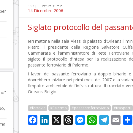
1:52 |
lettura <1 min.
14 Dicembre 2006
 per
Siglato protocollo del passant
Ieri mattina nella sala Alessi di palazzo d’Orleans il mi
a
Pietro, il presidente della Regione Salvatore Cuff
Cammarata e l’amministratore di Rete Ferroviaria i
o
siglato il protocollo d’intesa per la realizzazione d
passante ferroviario di Palermo.
I lavori del passante ferroviario a doppio binario 
dovrebbero iniziare nei primi mesi del 2007 e la varian
l’impatto ambientale dell’infrastruttura. Il tracciato ve
Orleans-Belgio.
mo”
bo,
#ferrovia
#Palermo
#passante ferroviario
#trasporti
Facebook
LinkedIn
X
Threads
Messenge
WhatsA
Tele
Em
 ma