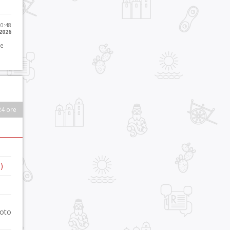
10:48
 2026
 e
24 ore
)
foto