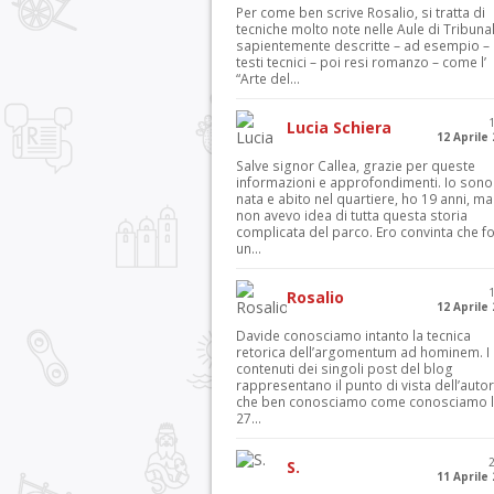
Per come ben scrive Rosalio, si tratta di
tecniche molto note nelle Aule di Tribuna
sapientemente descritte – ad esempio – 
testi tecnici – poi resi romanzo – come l’
“Arte del...
Lucia Schiera
12 Aprile
Salve signor Callea, grazie per queste
informazioni e approfondimenti. Io sono
nata e abito nel quartiere, ho 19 anni, ma
non avevo idea di tutta questa storia
complicata del parco. Ero convinta che f
un...
Rosalio
12 Aprile
Davide conosciamo intanto la tecnica
retorica dell’argomentum ad hominem. I
contenuti dei singoli post del blog
rappresentano il punto di vista dell’autor
che ben conosciamo come conosciamo l’
27...
S.
11 Aprile