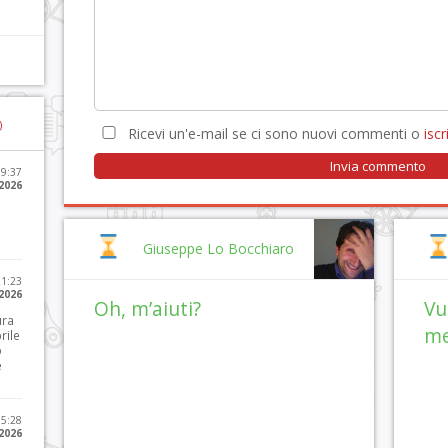
)
Ricevi un'e-mail se ci sono nuovi commenti o
iscri
09:37
2026
Giuseppe Lo Bocchiaro
21:23
 2026
Oh, m’aiuti?
Vu
ura
me
rile
o
e
15:28
 2026