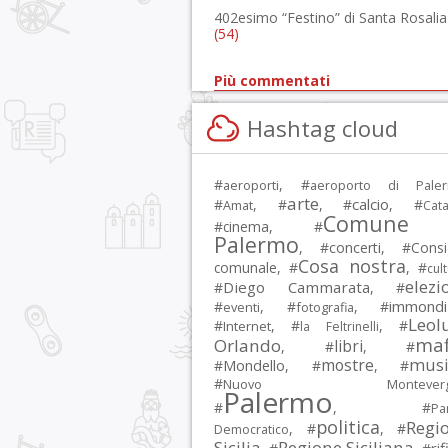
402esimo “Festino” di Santa Rosalia
(54)
Più commentati
Hashtag cloud
#
, #
aeroporti
aeroporto di Pale
arte
calcio
#
, #
, #
, #
Amat
Cata
Comune 
#
cinema
, #
Palermo
, #
concerti
, #
Consi
Cosa nostra
comunale
, #
, #
cul
elezi
Diego Cammarata
#
, #
immondi
#
, #
, #
eventi
fotografia
Leol
#
, #
, #
Internet
la Feltrinelli
maf
Orlando
libri
, #
, #
musi
mostre
#
Mondello
, #
, #
#
Nuovo Montevergi
Palermo
#
, #
Par
politica
Regi
, #
, #
Democratico
Sicilia
Regione Siciliana