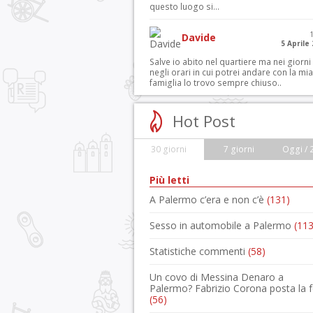
questo luogo si...
Davide
5 Aprile
Salve io abito nel quartiere ma nei giorni
negli orari in cui potrei andare con la mia
famiglia lo trovo sempre chiuso..
Hot Post
30 giorni
7 giorni
Oggi / 
Più letti
A Palermo c’era e non c’è
(131)
Sesso in automobile a Palermo
(113
Statistiche commenti
(58)
Un covo di Messina Denaro a
Palermo? Fabrizio Corona posta la 
(56)