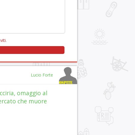
viti
.
Lucio Forte
cciria, omaggio al
rcato che muore