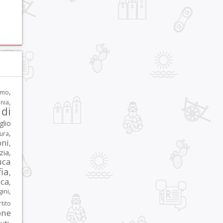
,
rmo
,
nia
di
glio
,
tura
oni
,
zia
,
uca
ia
,
ca
,
,
ni
tito
one