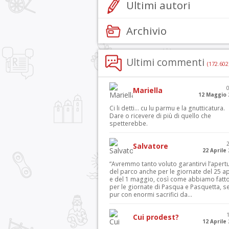
Ultimi autori
Archivio
Ultimi commenti
(172.602
Mariella
12 Maggio 
Ci li detti… cu lu parmu e la gnutticatura.
Dare o ricevere di più di quello che
spetterebbe.
Salvatore
22 Aprile
“Avremmo tanto voluto garantirvi l’apert
del parco anche per le giornate del 25 ap
e del 1 maggio, così come abbiamo fatt
per le giornate di Pasqua e Pasquetta, s
pur con enormi sacrifici da...
Cui prodest?
12 Aprile