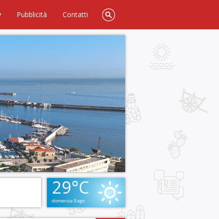
y
Pubblicità
Contatti
29°C
domenica 9 ago