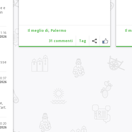
le e
in
,
Il meglio di
Palermo
Il m
11:16
 2026
31 commenti
Tag
osse
10:37
 2026
e,
art.
20:20
 2026