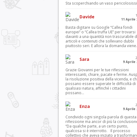
Sta scoperchiando un vaso pericolosiss
Davide
11 Aprile
Basta digitare su Google “Callea fondi
europei” o “Callea truffa UE” per trovarsi
davanti a una quantità non trascurabile d
articoli e contenuti che sollevano dubbi
piuttosto seri. E allora la domanda viene.
Sara
9 Aprile
Grazie Giovanni per le tue riflessioni
interessanti, chiare, pacate e ferme. Aus
la risoluzione positiva della vicenda, e c
possano essere superate le difficoltà di
qualsiasi natura, affinché i cittadini
possano...
Enza
9 Aprile
Condivido ogni singola parola di questa
riflessione ma ancor di più la conclusion
“Da qualche parte, a un certo punto,
qualcosa si è interrotto. Il processo
collettivo che aveva iniziato a trasformar