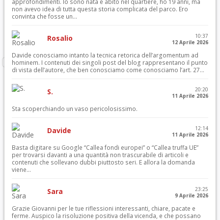
approfondimenti. Io sono nata e abito nel quartiere, ho 19 anni, ma
non avevo idea di tutta questa storia complicata del parco. Ero
convinta che fosse un...
10:37
Rosalio
12 Aprile 2026
Davide conosciamo intanto la tecnica retorica dell’argomentum ad
hominem. I contenuti dei singoli post del blog rappresentano il punto
di vista dell’autore, che ben conosciamo come conosciamo l’art. 27...
20:20
S.
11 Aprile 2026
Sta scoperchiando un vaso pericolosissimo.
12:14
Davide
11 Aprile 2026
Basta digitare su Google “Callea fondi europei” o “Callea truffa UE”
per trovarsi davanti a una quantità non trascurabile di articoli e
contenuti che sollevano dubbi piuttosto seri. E allora la domanda
viene...
23:25
Sara
9 Aprile 2026
Grazie Giovanni per le tue riflessioni interessanti, chiare, pacate e
ferme. Auspico la risoluzione positiva della vicenda, e che possano