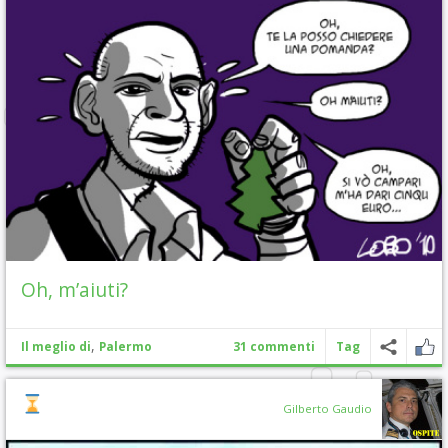
Oh, m’aiuti?
,
Il meglio di
Palermo
31 commenti
Tag
Gilberto Gaudio