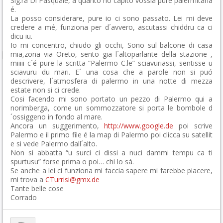
Sig.ra Di Pasquale, a quanto ho capito vossia pure palermitana
é.
La posso considerare, pure io ci sono passato. Lei mi deve
credere a mé, funziona per d´avvero, ascutassi chiddru ca ci
dicu iu.
Io mi concentro, chiudo gli occhi, Sono sul balcone di casa
mia,zona via Oreto, sento gia l´altoparlante della stazione ,
miiiii c´é pure la scritta “Palermo C.le” sciavuriassi, sentisse u
sciavuru du mari. E´ una cosa che a parole non si puó
descrivere, l´atmosfera di palermo in una notte di mezza
estate non si ci crede.
Cosi facendo mi sono portato un pezzo di Palermo qui a
norimberga, come un sommozzatore si porta le bombole d
´ossiggeno in fondo al mare.
Ancora un suggerimento,
http://www.google.de
poi scrive
Palermo e il primo file é la map di Palermo poi clicca su satellit
e si vede Palermo dall´alto.
Non si abbatta “u surci ci dissi a nuci dammi tempu ca ti
spurtusu” forse prima o poi… chi lo sá.
Se anche a lei ci funziona mi faccia sapere mi farebbe piacere,
mi trova a
CTurrisi@gmx.de
Tante belle cose
Corrado