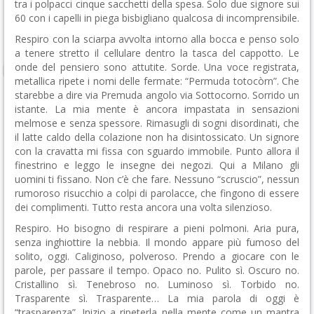
tra i polpacci cinque sacchetti della spesa. Solo due signore sui
60 con i capelli in piega bisbigliano qualcosa di incomprensibile.
Respiro con la sciarpa avvolta intorno alla bocca e penso solo
a tenere stretto il cellulare dentro la tasca del cappotto. Le
onde del pensiero sono attutite. Sorde. Una voce registrata,
metallica ripete i nomi delle fermate: “Permuda totocòrn”. Che
starebbe a dire via Premuda angolo via Sottocorno. Sorrido un
istante. La mia mente è ancora impastata in sensazioni
melmose e senza spessore. Rimasugli di sogni disordinati, che
il latte caldo della colazione non ha disintossicato. Un signore
con la cravatta mi fissa con sguardo immobile. Punto allora il
finestrino e leggo le insegne dei negozi. Qui a Milano gli
uomini ti fissano. Non c’è che fare. Nessuno “scruscio”, nessun
rumoroso risucchio a colpi di parolacce, che fingono di essere
dei complimenti. Tutto resta ancora una volta silenzioso.
Respiro. Ho bisogno di respirare a pieni polmoni. Aria pura,
senza inghiottire la nebbia. Il mondo appare più fumoso del
solito, oggi. Caliginoso, polveroso. Prendo a giocare con le
parole, per passare il tempo. Opaco no. Pulito sì. Oscuro no.
Cristallino sì. Tenebroso no. Luminoso sì. Torbido no.
Trasparente sì. Trasparente… La mia parola di oggi è
“trasparenza”. Inizio a ripeterla nella mente come un mantra