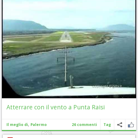
Atterrare con il vento a Punta Raisi
,
Il meglio di
Palermo
26 commenti
Tag