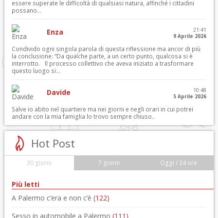
essere superate le difficoltà di qualsiasi natura, affinché i cittadini
possano...
21:41
Enza
9 Aprile 2026
Condivido ogni singola parola di questa riflessione ma ancor di più
la conclusione: “Da qualche parte, a un certo punto, qualcosa si è
interrotto. Il processo collettivo che aveva iniziato a trasformare
questo luogo si...
10:48
Davide
5 Aprile 2026
Salve io abito nel quartiere ma nei giorni e negli orari in cui potrei
andare con la mia famiglia lo trovo sempre chiuso..
Hot Post
30 giorni
7 giorni
Oggi / 24 ore
Più letti
A Palermo c’era e non c’è
(122)
Sesso in automobile a Palermo
(111)