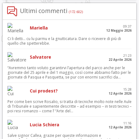
Ultimi commenti
(172.602)
09:37
Mariella
12 Maggio 2026
Ci li detti… cu lu parmu e la gnutticatura. Dare o ricevere di più di
quello che spetterebbe.
21:23
Salvatore
22 Aprile 2026
“Avremmo tanto voluto garantirvi l’apertura del parco anche per le
giornate del 25 aprile e del 1 maggio, così come abbiamo fatto per le
giornate di Pasqua e Pasquetta, se pur con enormi sacrifici da...
15:28
Cui prodest?
12 Aprile 2026
Per come ben scrive Rosalio, si tratta di tecniche molto note nelle Aule
di Tribunale e sapientemente descritte – ad esempio – in testi tecnici –
poi resi romanzo – come l’ “Arte del...
11:16
Lucia Schiera
12 Aprile 2026
Salve signor Callea, grazie per queste informazioni e