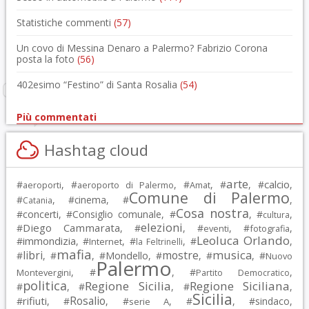
Statistiche commenti
(57)
Un covo di Messina Denaro a Palermo? Fabrizio Corona
posta la foto
(56)
402esimo “Festino” di Santa Rosalia
(54)
Più commentati
Hashtag cloud
arte
calcio
#
, #
, #
, #
, #
,
aeroporti
aeroporto di Palermo
Amat
Comune di Palermo
#
, #
cinema
, #
,
Catania
Cosa nostra
#
concerti
, #
Consiglio comunale
, #
, #
,
cultura
elezioni
Diego Cammarata
#
, #
, #
, #
,
eventi
fotografia
Leoluca Orlando
immondizia
#
, #
, #
, #
,
Internet
la Feltrinelli
mafia
musica
libri
mostre
#
, #
, #
Mondello
, #
, #
, #
Nuovo
Palermo
, #
, #
,
Montevergini
Partito Democratico
politica
Regione Sicilia
Regione Siciliana
#
, #
, #
,
Sicilia
Rosalio
rifiuti
#
, #
, #
, #
, #
sindaco
,
serie A