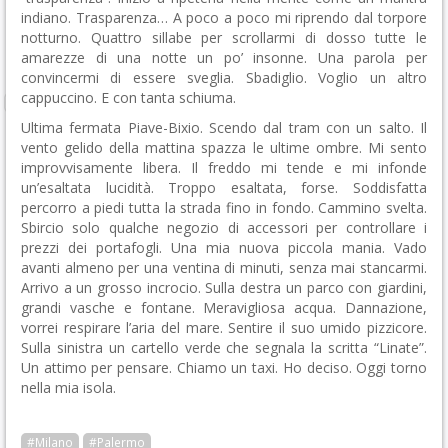
indiano. Trasparenza… A poco a poco mi riprendo dal torpore
notturno. Quattro sillabe per scrollarmi di dosso tutte le
amarezze di una notte un po’ insonne. Una parola per
convincermi di essere sveglia. Sbadiglio. Voglio un altro
cappuccino. E con tanta schiuma.
Ultima fermata Piave-Bixio. Scendo dal tram con un salto. Il
vento gelido della mattina spazza le ultime ombre. Mi sento
improvvisamente libera. Il freddo mi tende e mi infonde
un’esaltata lucidità. Troppo esaltata, forse. Soddisfatta
percorro a piedi tutta la strada fino in fondo. Cammino svelta.
Sbircio solo qualche negozio di accessori per controllare i
prezzi dei portafogli. Una mia nuova piccola mania. Vado
avanti almeno per una ventina di minuti, senza mai stancarmi.
Arrivo a un grosso incrocio. Sulla destra un parco con giardini,
grandi vasche e fontane. Meravigliosa acqua. Dannazione,
vorrei respirare l’aria del mare. Sentire il suo umido pizzicore.
Sulla sinistra un cartello verde che segnala la scritta “Linate”.
Un attimo per pensare. Chiamo un taxi. Ho deciso. Oggi torno
nella mia isola.
#Milano
#Palermo