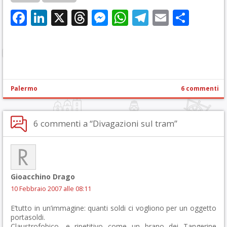
Facebook
LinkedIn
X
Threads
Messenger
WhatsApp
Telegram
Email
Cond
Palermo
6 commenti
6 commenti a “Divagazioni sul tram”
Gioacchino Drago
10 Febbraio 2007 alle 08:11
E’tutto in un’immagine: quanti soldi ci vogliono per un oggetto
portasoldi.
Claustrofobico, e ripetitivo come un brano dei Tangerine