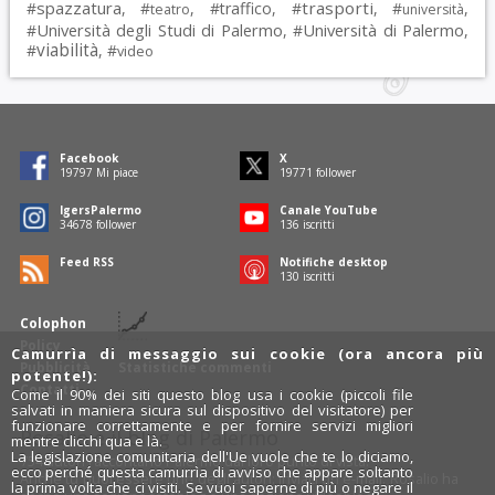
spazzatura
trasporti
#
, #
, #
traffico
, #
, #
,
teatro
università
Università degli Studi di Palermo
Università di Palermo
#
, #
,
viabilità
#
, #
video
Facebook
X
19797
Mi piace
19771
follower
IgersPalermo
Canale YouTube
34678
follower
136
iscritti
Feed RSS
Notifiche desktop
130
iscritti
Colophon
Policy
Camurrìa di messaggio sui cookie (ora ancora più
Pubblicità
Statistiche commenti
potente!):
Contatti
Come il 90% dei siti questo blog usa i cookie (piccoli file
salvati in maniera sicura sul dispositivo del visitatore) per
funzionare correttamente e per fornire servizi migliori
Rosalio è il blog di Palermo
mentre clicchi qua e là.
La legislazione comunitaria dell'Ue vuole che te lo diciamo,
754 autori
raccontano Palermo dal loro punto di vista.
ecco perché questa camurrìa di avviso che appare soltanto
Anche tu puoi essere uno degli autori: inviaci un'
e-mail
. Rosalio ha
la prima volta che ci visiti. Se vuoi saperne di più o negare il