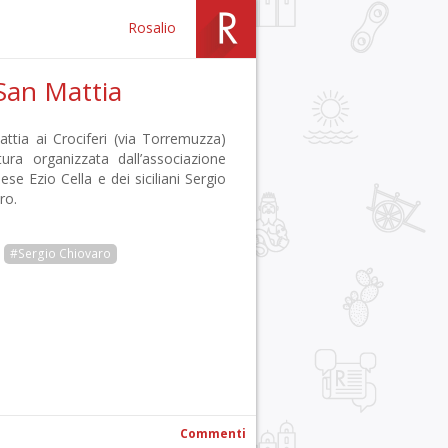
Rosalio
 San Mattia
ttia ai Crociferi (via Torremuzza)
tura organizzata dall’associazione
se Ezio Cella e dei siciliani Sergio
ro.
#Sergio Chiovaro
r
pp
gram
ail
Condividi
Commenti