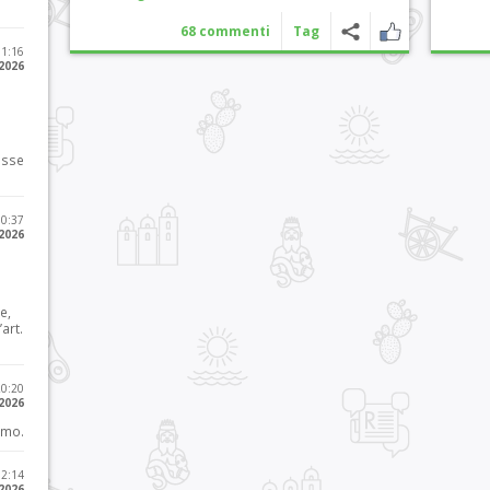
68 commenti
Tag
11:16
 2026
osse
10:37
 2026
e,
art.
20:20
 2026
imo.
12:14
 2026