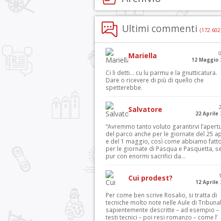
Ultimi commenti
(172.602
Mariella
12 Maggio 
Ci li detti… cu lu parmu e la gnutticatura.
Dare o ricevere di più di quello che
spetterebbe.
Salvatore
22 Aprile
“Avremmo tanto voluto garantirvi l’apert
del parco anche per le giornate del 25 ap
e del 1 maggio, così come abbiamo fatt
per le giornate di Pasqua e Pasquetta, s
pur con enormi sacrifici da...
Cui prodest?
12 Aprile
Per come ben scrive Rosalio, si tratta di
tecniche molto note nelle Aule di Tribuna
sapientemente descritte – ad esempio – 
testi tecnici – poi resi romanzo – come l’