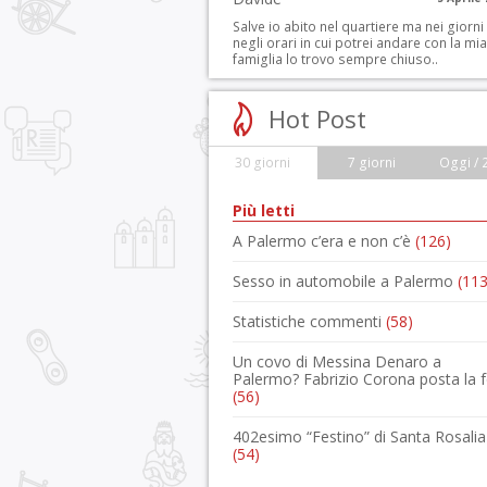
Salve io abito nel quartiere ma nei giorni
negli orari in cui potrei andare con la mia
famiglia lo trovo sempre chiuso..
Hot Post
30 giorni
7 giorni
Oggi / 
Più letti
A Palermo c’era e non c’è
(126)
Sesso in automobile a Palermo
(113
Statistiche commenti
(58)
Un covo di Messina Denaro a
Palermo? Fabrizio Corona posta la 
(56)
402esimo “Festino” di Santa Rosalia
(54)