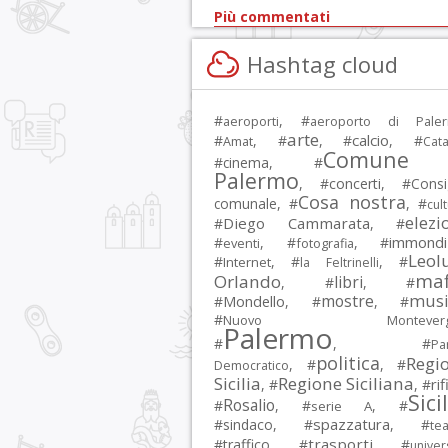
Più commentati
Hashtag cloud
#
, #
aeroporti
aeroporto di Pale
arte
calcio
#
, #
, #
, #
Amat
Cata
Comune 
#
cinema
, #
Palermo
, #
concerti
, #
Consi
Cosa nostra
comunale
, #
, #
cul
elezi
Diego Cammarata
#
, #
immondi
#
, #
, #
eventi
fotografia
Leol
#
, #
, #
Internet
la Feltrinelli
maf
Orlando
libri
, #
, #
musi
mostre
#
Mondello
, #
, #
#
Nuovo Montevergi
Palermo
#
, #
Par
politica
Regi
, #
, #
Democratico
Sicilia
Regione Siciliana
rif
, #
, #
Sici
Rosalio
#
, #
, #
serie A
spazzatura
#
sindaco
, #
, #
tea
trasporti
#
traffico
, #
, #
univer