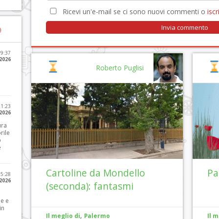
Ricevi un'e-mail se ci sono nuovi commenti o
iscri
)
09:37
2026
Roberto Puglisi
21:23
 2026
ura
rile
o
e
Cartoline da Mondello
Pa
15:28
 2026
(seconda): fantasmi
le e
in
,
Il meglio di
Palermo
Il m