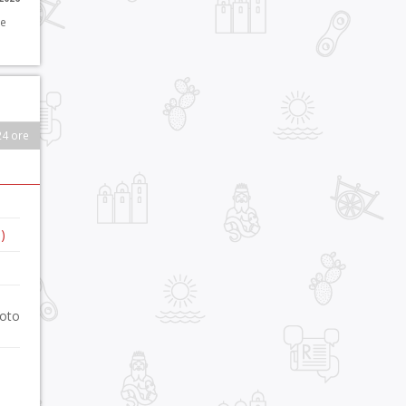
 e
24 ore
)
foto