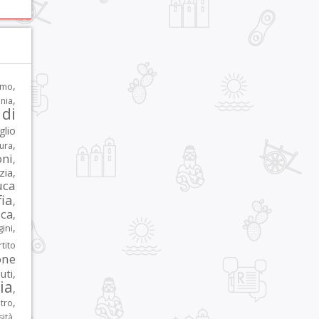
,
rmo
,
nia
di
glio
,
tura
oni
,
zia
,
uca
ia
,
ca
,
,
ni
tito
one
iuti
,
lia
,
,
tro
,
sità