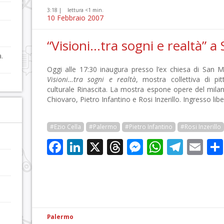
3:18 |
lettura <1 min.
10 Febbraio 2007
“Visioni…tra sogni e realtà” a
.
Oggi alle 17:30 inaugura presso l’ex chiesa di San Ma
Visioni…tra sogni e realtà
, mostra collettiva di pit
culturale Rinascita. La mostra espone opere del milane
Chiovaro, Pietro Infantino e Rosi Inzerillo. Ingresso libe
#Ezio Cella
#Palermo
#Pietro Infantino
#Rosi Inzerillo
Facebook
LinkedIn
X
Threads
Messenge
WhatsA
Tele
Em
Palermo