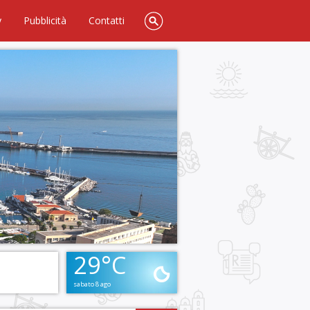
y
Pubblicità
Contatti
29°C
sabato 8 ago