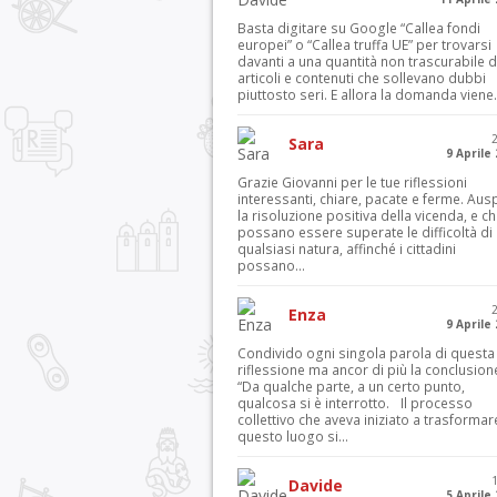
Basta digitare su Google “Callea fondi
europei” o “Callea truffa UE” per trovarsi
davanti a una quantità non trascurabile d
articoli e contenuti che sollevano dubbi
piuttosto seri. E allora la domanda viene.
Sara
9 Aprile
Grazie Giovanni per le tue riflessioni
interessanti, chiare, pacate e ferme. Aus
la risoluzione positiva della vicenda, e c
possano essere superate le difficoltà di
qualsiasi natura, affinché i cittadini
possano...
Enza
9 Aprile
Condivido ogni singola parola di questa
riflessione ma ancor di più la conclusion
“Da qualche parte, a un certo punto,
qualcosa si è interrotto. Il processo
collettivo che aveva iniziato a trasformar
questo luogo si...
Davide
5 Aprile