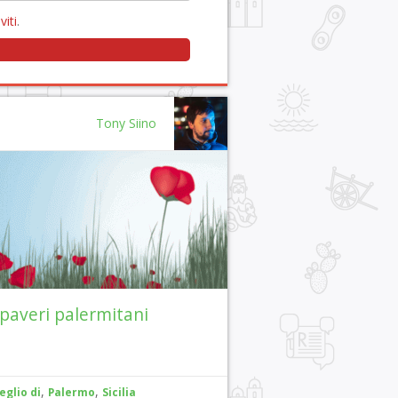
viti
.
Tony Siino
paveri palermitani
,
,
eglio di
Palermo
Sicilia