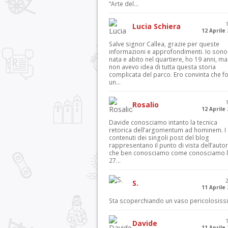
“Arte del...
Lucia Schiera
12 Aprile
Salve signor Callea, grazie per queste
informazioni e approfondimenti. Io sono
nata e abito nel quartiere, ho 19 anni, ma
non avevo idea di tutta questa storia
complicata del parco. Ero convinta che f
un...
Rosalio
12 Aprile
Davide conosciamo intanto la tecnica
retorica dell’argomentum ad hominem. I
contenuti dei singoli post del blog
rappresentano il punto di vista dell’autor
che ben conosciamo come conosciamo l’
27...
S.
11 Aprile
Sta scoperchiando un vaso pericolosiss
Davide
11 Aprile