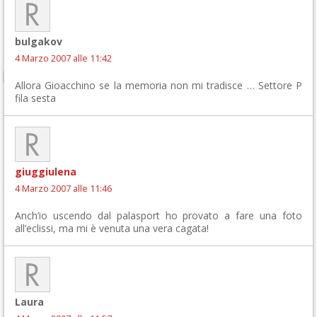
bulgakov
4 Marzo 2007 alle 11:42
Allora Gioacchino se la memoria non mi tradisce … Settore P
fila sesta
giuggiulena
4 Marzo 2007 alle 11:46
Anch’io uscendo dal palasport ho provato a fare una foto
all’eclissi, ma mi è venuta una vera cagata!
Laura