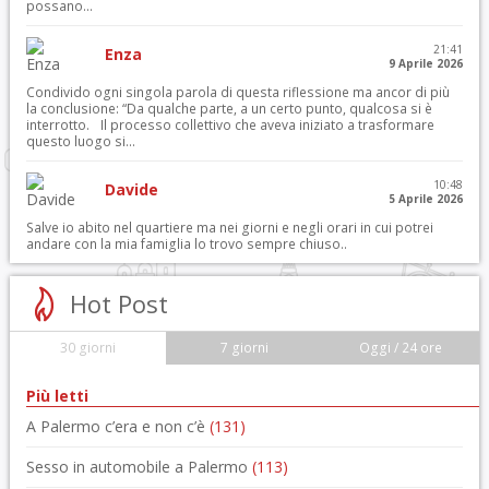
possano...
21:41
Enza
9 Aprile 2026
Condivido ogni singola parola di questa riflessione ma ancor di più
la conclusione: “Da qualche parte, a un certo punto, qualcosa si è
interrotto. Il processo collettivo che aveva iniziato a trasformare
questo luogo si...
10:48
Davide
5 Aprile 2026
Salve io abito nel quartiere ma nei giorni e negli orari in cui potrei
andare con la mia famiglia lo trovo sempre chiuso..
Hot Post
30 giorni
7 giorni
Oggi / 24 ore
Più letti
A Palermo c’era e non c’è
(131)
Sesso in automobile a Palermo
(113)