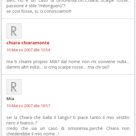
Beh, ho è un caso di omonimia..oh..Chiara…scarpe rosse..
passione e stile “milonguero”?
se così fosse, si, ci conosciamo!!!
chiara chiaramonte
10 Marzo 2007 alle 13:54
ma ti chiami proprio MIA? dal nome non mi sovviene nulla…
dammi altri indizi… si cmq scarpe rosse… ma chi sei?
Mia
10 Marzo 2007 alle 19:57
sei la Chiara che balla il tango? ti piace tanto il mio vestito
nero e bianco..?
credo che sia un caso di omonimia..perchè Chiara non
chiederebbe il mio nome…!