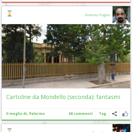
Roberto Puglisi
Cartoline da Mondello (seconda): fantasmi
,
Il meglio di
Palermo
68 commenti
Tag