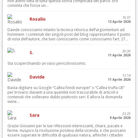
non avevo idea di tutta questa storia complicata del parco. Ero
convinta che fosse un...
10:37
Rosalio
12 Aprile 2026
Davide conosciamo intanto la tecnica retorica dell’argomentum ad
hominem. I contenuti dei singoli post del blog rappresentano il punto
di vista dell’autore, che ben conosciamo come conosciamo l’art. 27...
20:20
S.
11 Aprile 2026
Sta scoperchiando un vaso pericolosissimo.
12:14
Davide
11 Aprile 2026
Basta digitare su Google “Callea fondi europei” o “Callea truffa UE”
per trovarsi davanti a una quantità non trascurabile di articoli e
contenuti che sollevano dubbi piuttosto seri. E allora la domanda
viene...
23:25
Sara
9 Aprile 2026
Grazie Giovanni per le tue riflessioni interessanti, chiare, pacate e
ferme. Auspico la risoluzione positiva della vicenda, e che possano
essere superate le difficoltà di qualsiasi natura, affinché i cittadini