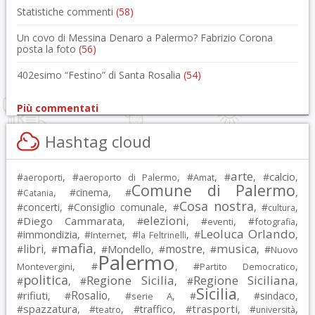
Statistiche commenti
(58)
Un covo di Messina Denaro a Palermo? Fabrizio Corona
posta la foto
(56)
402esimo “Festino” di Santa Rosalia
(54)
Più commentati
Hashtag cloud
arte
calcio
#
, #
, #
, #
, #
,
aeroporti
aeroporto di Palermo
Amat
Comune di Palermo
#
, #
cinema
, #
,
Catania
Cosa nostra
#
concerti
, #
Consiglio comunale
, #
, #
,
cultura
elezioni
Diego Cammarata
#
, #
, #
, #
,
eventi
fotografia
Leoluca Orlando
immondizia
#
, #
, #
, #
,
Internet
la Feltrinelli
mafia
musica
libri
mostre
#
, #
, #
Mondello
, #
, #
, #
Nuovo
Palermo
, #
, #
,
Montevergini
Partito Democratico
politica
Regione Sicilia
Regione Siciliana
#
, #
, #
,
Sicilia
Rosalio
rifiuti
#
, #
, #
, #
, #
sindaco
,
serie A
spazzatura
trasporti
#
, #
, #
traffico
, #
, #
,
teatro
università