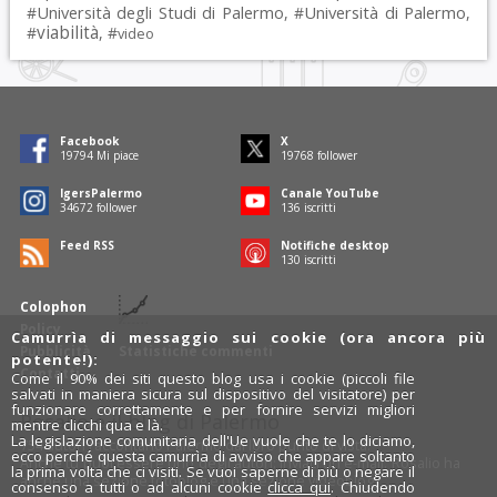
Università degli Studi di Palermo
Università di Palermo
#
, #
,
viabilità
#
, #
video
Facebook
X
19794
Mi piace
19768
follower
IgersPalermo
Canale YouTube
34672
follower
136
iscritti
Feed RSS
Notifiche desktop
130
iscritti
Colophon
Policy
Camurrìa di messaggio sui cookie (ora ancora più
Pubblicità
Statistiche commenti
potente!):
Contatti
Come il 90% dei siti questo blog usa i cookie (piccoli file
salvati in maniera sicura sul dispositivo del visitatore) per
funzionare correttamente e per fornire servizi migliori
Rosalio è il blog di Palermo
mentre clicchi qua e là.
La legislazione comunitaria dell'Ue vuole che te lo diciamo,
754 autori
raccontano Palermo dal loro punto di vista.
ecco perché questa camurrìa di avviso che appare soltanto
Anche tu puoi essere uno degli autori: inviaci un'
e-mail
. Rosalio ha
la prima volta che ci visiti. Se vuoi saperne di più o negare il
anche una sezione
fotoblog
e una sezione
videoblog
.
consenso a tutti o ad alcuni cookie
clicca qui
. Chiudendo