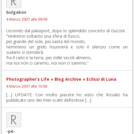
bulgakov
4 Marzo 2007 alle 09:09
Uscendo dal palasport, dopo lo splendido concerto di Guccini:
“Vedremo soltanto una sfera di fuoco,
più grande del sole, più vasta del mondo;
nemmeno un grido risuonerà e solo il silenzio come un
sudario si stenderà
fra il cielo e la terra, per mille secoli almeno,
ma noi non ci saremo, noi non ci saremo.”
Photographer’s Life » Blog Archive » Eclissi di Luna
4 Marzo 2007 alle 10:00
[…] UPDATE: Con molto piacere ho visto che Rosalio ha
pubblicato uno dei miei scatti dell’eclisse […]
-pè-