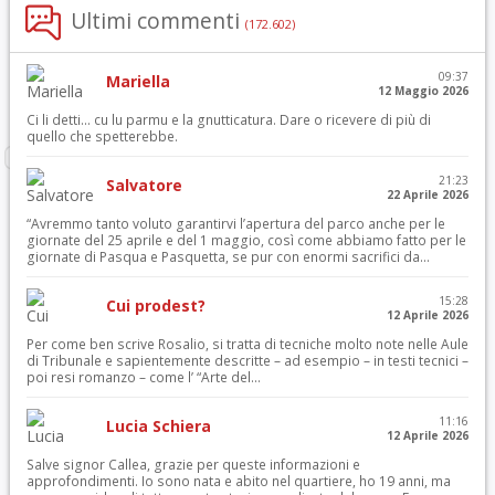
Ultimi commenti
(172.602)
09:37
Mariella
12 Maggio 2026
Ci li detti… cu lu parmu e la gnutticatura. Dare o ricevere di più di
quello che spetterebbe.
21:23
Salvatore
22 Aprile 2026
“Avremmo tanto voluto garantirvi l’apertura del parco anche per le
giornate del 25 aprile e del 1 maggio, così come abbiamo fatto per le
giornate di Pasqua e Pasquetta, se pur con enormi sacrifici da...
15:28
Cui prodest?
12 Aprile 2026
Per come ben scrive Rosalio, si tratta di tecniche molto note nelle Aule
di Tribunale e sapientemente descritte – ad esempio – in testi tecnici –
poi resi romanzo – come l’ “Arte del...
11:16
Lucia Schiera
12 Aprile 2026
Salve signor Callea, grazie per queste informazioni e
approfondimenti. Io sono nata e abito nel quartiere, ho 19 anni, ma