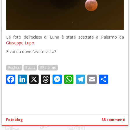
La foto dell’eclissi di Luna è stata scattata a Palermo da
Giuseppe Lupo
.
E voi da dove l’avete vista?
#eclissi
#Luna
#Palermo
Facebook
LinkedIn
X
Threads
Messenger
WhatsApp
Telegram
Email
Cond
Fotoblog
35 commenti